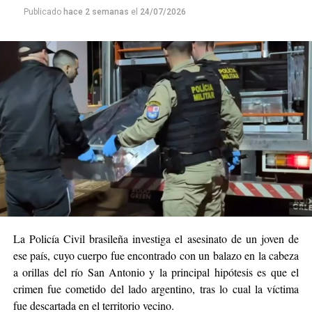
Taborda
, ratificó la autenticidad de las imágenes que
Publicado
hace 2 semanas
el
24/07/2026
comenzaron a circular en las redes sociales mostrando
el paso del tornado.
Equipos municipales, bomberos y personal de la Defensa
Civil continúan evaluando los daños y brindando
asistencia a las familias afectadas. Mientras tanto,
las
autoridades mantienen el monitoreo de las
condiciones meteorológicas ante la posibilidad de
nuevas tormentas en la región.
TORNADO DAMAGE:
Civil Defense authorities
confirm a violent tornado
La Policía Civil brasileña investiga el asesinato de un joven de
has struck Giruá, Rio
ese país, cuyo cuerpo fue encontrado con un balazo en la cabeza
a orillas del río San Antonio y la principal hipótesis es que el
Grande do Sul, Brazil.
crimen fue cometido del lado argentino, tras lo cual la víctima
fue descartada en el territorio vecino.