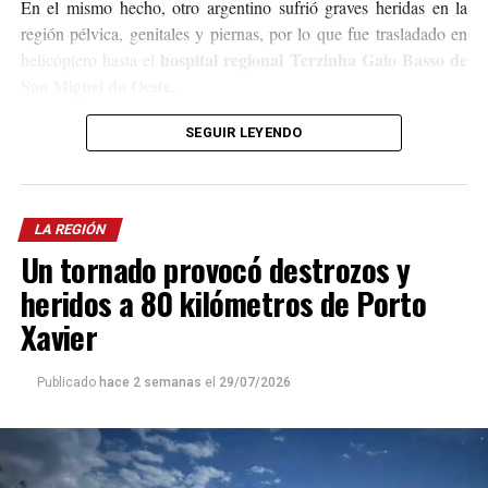
En el mismo hecho, otro argentino sufrió graves heridas en la
región pélvica, genitales y piernas, por lo que fue trasladado en
hospital regional Terzinha Gaio Basso de
helicóptero hasta el
Sao Miguel do Oeste.
En el lugar trabajaron efectivos de Bomberos y de la Policía
SEGUIR LEYENDO
local, quienes iniciaron las correspondientes averiguaciones para
determinar en qué circunstancias se produjo el trágico accidente.
LA REGIÓN
Un tornado provocó destrozos y
heridos a 80 kilómetros de Porto
Xavier
Publicado
hace 2 semanas
el
29/07/2026