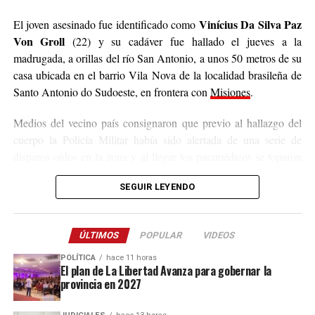
The destructive vortex has
Vinícius Da Silva Paz
El joven asesinado fue identificado como
severely damaged
Von Groll
(22) y su cadáver fue hallado el jueves a la
residential houses and left
madrugada, a orillas del río San Antonio, a unos 50 metros de su
casa ubicada en el barrio Vila Nova de la localidad brasileña de
several people injured.
Santo Antonio do Sudoeste, en frontera con
Misiones
.
Tornado – Giruá – Rio
Medios del vecino país consignaron que previo al hallazgo del
cuerpo la Policía Militar había sido alertada de una serie de
Grande do Sul – Brasil –
disparos oídos en la zona y al llegar los paramédicos se toparon
Chuva
con la víctima.
SEGUIR LEYENDO
pic.twitter.com/1CszcPMd06
Los primeros datos señalan que el fallecido presentaba una
herida de bala en la cabeza
y los peritos que trabajaron en la
— GeoTechWar
ÚLTIMOS
rastros de sangre en un puente clandestino
POPULAR
VIDEOS
escena relevaron
,
lo cual refuerza la hipótesis de que Von Groll fue asesinado en la
(@geotechwar)
July 29,
POLÍTICA
hace 11 horas
El plan de La Libertad Avanza para gobernar la
localidad misionera de San Antonio y luego arrojado en territorio
2026
provincia en 2027
brasileño.