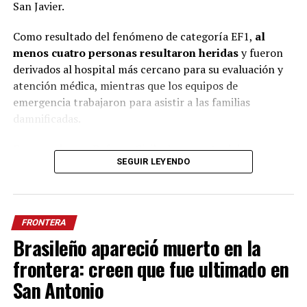
San Javier.
Como resultado del fenómeno de categoría EF1,
al
menos cuatro personas resultaron heridas
y fueron
derivados al hospital más cercano para su evaluación y
atención médica, mientras que los equipos de
emergencia trabajaron para asistir a las familias
damnificadas.
De acuerdo con Defensa Civil, al momento del
SEGUIR LEYENDO
relevamiento, una de las víctimas aún aguardaba la
llegada de una ambulancia para ser evacuada. Respecto a
los daños,
dos viviendas quedaron completamente
destruidas como consecuencia de la fuerza del
FRONTERA
tornado.
Brasileño apareció muerto en la
En ese sentido, las autoridades de Giruá confirmaron
frontera: creen que fue ultimado en
oficialmente la ocurrencia del fenómeno. Por su parte,
San Antonio
el intendente de ese municipio,
Dari Paulo Prestes