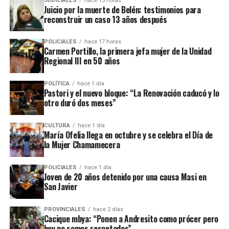
JUDICIALES
hace 13 horas
Desde ese país consignaron, además, que la Policía Civil tiene
Juicio por la muerte de Belén: testimonios para
registras que vinculan al fallecido con delitos de narcotráfico,
reconstruir un caso 13 años después
ante lo cual los investigadores continúan recabando datos para
esclarecer el crimen, identificar responsables y determinar el
POLICIALES
hace 17 horas
Carmen Portillo, la primera jefa mujer de la Unidad
móvil.
Regional III en 50 años
POLÍTICA
hace 1 día
Pastori y el nuevo bloque: “La Renovación caducó y lo
otro duró dos meses”
CULTURA
hace 1 día
María Ofelia llega en octubre y se celebra el Día de
la Mujer Chamamecera
POLICIALES
hace 1 día
Joven de 20 años detenido por una causa Masi en
San Javier
PROVINCIALES
hace 2 días
Cacique mbya: “Ponen a Andresito como prócer pero
hoy no somos respetados”