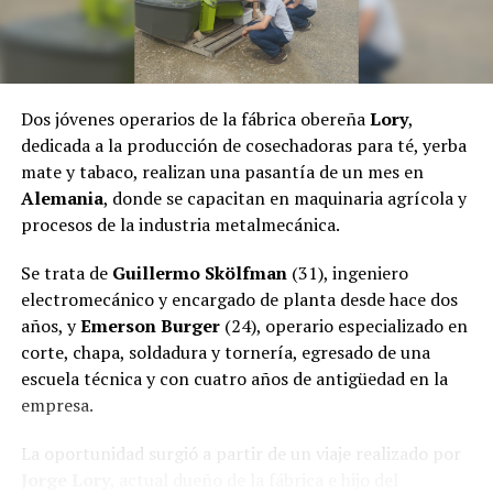
El pasado jueves, el fiscal
Héctor Simón
, a través de la
Fiscalía de Instrucción Uno de Puerto Rico dictaminó
dejar sin efecto el
desalojo
,
por lo que las familias
regresaron a la comunidad.
Dos jóvenes operarios de la fábrica obereña
Lory
,
dedicada a la producción de cosechadoras para té, yerba
mate y tabaco, realizan una pasantía de un mes en
Alemania
, donde se capacitan en maquinaria agrícola y
procesos de la industria metalmecánica.
Se trata de
Guillermo Skölfman
(31), ingeniero
electromecánico y encargado de planta desde hace dos
años, y
Emerson Burger
(24), operario especializado en
corte, chapa, soldadura y tornería, egresado de una
escuela técnica y con cuatro años de antigüedad en la
empresa.
La oportunidad surgió a partir de un viaje realizado por
Jorge Lory
, actual dueño de la fábrica e hijo del