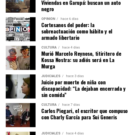
Viviendas en Garupá: buscan un auto
trabaja y entender en condiciones reales lo que uno
negro
proyecta”.
OPINIÓN
hace 6 días
Cortesanos del poder: la
Una fábrica misionera con proyección
sobreactuación como hábito y el
internacional
armado libertario
CULTURA
hace 4 días
La empresa Lory emplea actualmente a 17 personas,
Murió Marcelo Reynoso, titiritero de
entre personal administrativo, ingenieros de diseño y
Kossa Nostra: su adiós será en La
operarios de producción.
Murga
JUDICIALES
hace 3 días
La firma fabrica cosechadoras de yerba mate, té y
Juicio por muerte de niña con
tabaco, además de implementos agrícolas como
discapacidad: “La dejaban encerrada y
desmalezadoras, fumigadoras, fertilizadoras y otros
sin comida”
equipos adaptados a las condiciones productivas de
CULTURA
hace 7 días
Misiones.
Carlos Piegari, el escritor que compuso
con Charly García para Sui Generis
Ante la caída de las ventas de maquinaria en los últimos
años, la empresa decidió diversificar su actividad
JUDICIALES
hace 4 días