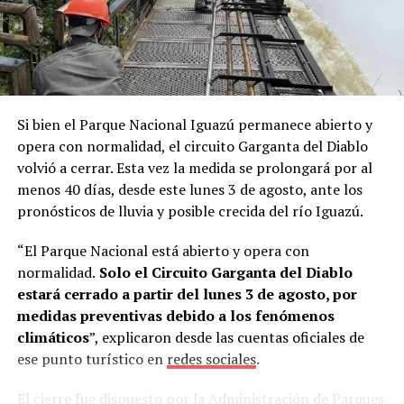
marcarles el futuro”, contó Lory.
A partir de ese contacto, el director del instituto le
ofreció
dos becas de capacitación
gratuita por un mes
para operarios de la empresa, con la condición de que
tuvieran conocimientos básicos de alemán y que la firma
Si bien el Parque Nacional Iguazú permanece abierto y
cubriera los pasajes aéreos.
La propuesta fue aceptada
opera con normalidad, el circuito Garganta del Diablo
de inmediato.
volvió a cerrar. Esta vez la medida se prolongará por al
menos 40 días, desde este lunes 3 de agosto, ante los
“Mi esposa es profesora de alemán en una escuela
pronósticos de lluvia y posible crecida del río Iguazú.
técnica. Esa misma noche la llamé desde Alemania y
tanto ella como mi hijo David me dijeron: ‘Sí, vamos a
“El Parque Nacional está abierto y opera con
hacerlo’”, recordó.
normalidad.
Solo el Circuito Garganta del Diablo
estará cerrado a partir del lunes 3 de agosto, por
Estudiar alemán para llegar a Alemania
medidas preventivas debido a los fenómenos
climáticos
”, explicaron desde las cuentas oficiales de
Al regresar a
Misiones
, Lory conversó con Skölfman y
ese punto turístico en
redes sociales
.
Burger, quienes aceptaron el desafío y comenzaron a
estudiar el idioma intensivamente.
El cierre fue dispuesto por la Administración de Parques