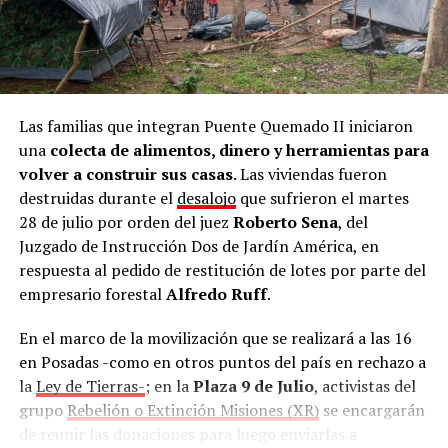
Las familias que integran Puente Quemado II iniciaron
una
colecta de alimentos, dinero y herramientas para
volver a construir sus casas
. Las viviendas fueron
destruidas durante el
desalojo
que sufrieron el martes
28 de julio por orden del juez
Roberto Sena
, del
Juzgado de Instrucción Dos de Jardín América, en
respuesta al pedido de restitución de lotes por parte del
empresario forestal
Alfredo Ruff
.
En el marco de la movilización que se realizará a las 16
en Posadas -como en otros puntos del país en rechazo a
la
Ley de Tierras-
; en la
Plaza 9 de Julio
, activistas del
grupo
Rebelión o Extinción Misiones (XR)
se encargarán
de reunir las donaciones para luego enviarlas a