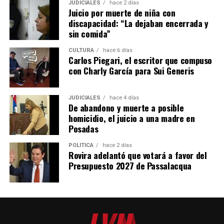
JUDICIALES
hace 2 días
La firma fabrica cosechadoras de yerba mate, té y
Juicio por muerte de niña con
tabaco, además de implementos agrícolas como
discapacidad: “La dejaban encerrada y
desmalezadoras, fumigadoras, fertilizadoras y otros
sin comida”
equipos adaptados a las condiciones productivas de
CULTURA
hace 6 días
Misiones.
Carlos Piegari, el escritor que compuso
con Charly García para Sui Generis
Ante la caída de las ventas de maquinaria en los últimos
años, la empresa decidió diversificar su actividad
JUDICIALES
hace 4 días
incorporando reparaciones, servicios de corte con
De abandono y muerte a posible
pantógrafo y trabajos de diseño para terceros.
homicidio, el juicio a una madre en
Posadas
“Nos abrimos un poco para no dejar sin trabajo a los
muchachos. Formar un operario lleva años y perder ese
POLÍTICA
hace 2 días
Rovira adelantó que votará a favor del
capital humano sería un retroceso enorme”, afirmó
Presupuesto 2027 de Passalacqua
Lory.
Las máquinas fabricadas en Oberá ya fueron exportadas
a Estados Unidos, Uruguay y varias provincias
argentinas.