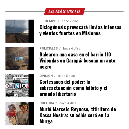
directamente en el campo, realizando tareas de arado y
preparación de suelos.
LO MÁS VISTO
EL TIEMPO
hace 2 días
Para Skölfman, que habitualmente se desempeña en
Ciclogénesis provocará lluvias intensas
diseño y planificación, la experiencia tiene un valor
y vientos fuertes en Misiones
especial:
POLICIALES
hace 6 días
“Una cosa es diseñar una máquina en la computadora y
Balearon una casa en el barrio 110
otra muy distinta es subirse a un tractor, sentir cómo
Viviendas en Garupá: buscan un auto
trabaja y entender en condiciones reales lo que uno
negro
proyecta”.
OPINIÓN
hace 5 días
Cortesanos del poder: la
Una fábrica misionera con proyección
sobreactuación como hábito y el
internacional
armado libertario
CULTURA
hace 4 días
La empresa Lory emplea actualmente a 17 personas,
Murió Marcelo Reynoso, titiritero de
entre personal administrativo, ingenieros de diseño y
Kossa Nostra: su adiós será en La
operarios de producción.
Murga