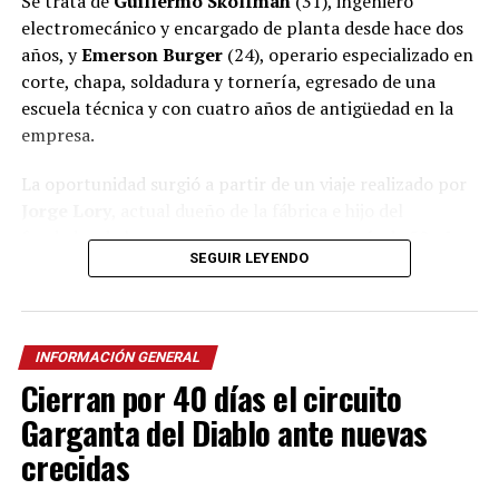
Se trata de
Guillermo Skölfman
(31), ingeniero
electromecánico y encargado de planta desde hace dos
años, y
Emerson Burger
(24), operario especializado en
corte, chapa, soldadura y tornería, egresado de una
escuela técnica y con cuatro años de antigüedad en la
empresa.
La oportunidad surgió a partir de un viaje realizado por
Jorge Lory
, actual dueño de la fábrica e hijo del
fundador de la empresa, que cuenta con más de 50 años
SEGUIR LEYENDO
de trayectoria en
Oberá
.
Ver esta publicación en Instagram
Una oportunidad nacida en la
Agritechnica
INFORMACIÓN GENERAL
Cierran por 40 días el circuito
Lory relató que el año pasado viajó a Alemania para
Garganta del Diablo ante nuevas
visitar Agritechnica, la principal feria internacional de
crecidas
maquinaria agrícola. Allí estuvo acompañado por los
técnicos del Inta
,
Héctor Boccanera
y
Evaldo Steger
,