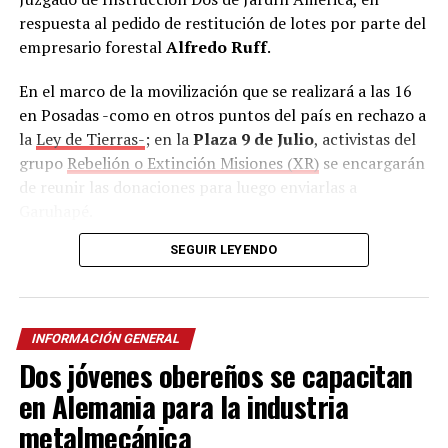
respuesta al pedido de restitución de lotes por parte del
empresario forestal
Alfredo Ruff
.
En el marco de la movilización que se realizará a las 16
en Posadas -como en otros puntos del país en rechazo a
la
Ley de Tierras-
; en la
Plaza 9 de Julio
, activistas del
grupo
Rebelión o Extinción Misiones (XR)
se encargarán
de reunir las donaciones para luego enviarlas a
Garuhapé.
SEGUIR LEYENDO
Además, la Asociación Trabajadores del Estado (ATE),
con sede en calle
Salta 2326
también se sumó como
punto de recolección
de lunes a viernes en horario
matutino y vespertino.
INFORMACIÓN GENERAL
Dos jóvenes obereños se capacitan
Según confirmó el cacique,
durante el desalojo no
solo fueron dañadas las casas, sino también los
en Alemania para la industria
cultivos
integrados por plantaciones de mandioca,
metalmecánica
maíz, porotos y otros productos que garantizaban la