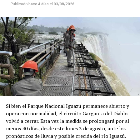
Publicado
hace 4 días
el
03/08/2026
quienes mantenían vínculos con el instituto
Deula
Nienburg
, un centro de formación técnica fundado en
1926.
Una publicación compartida por Rebelión o Extinción Misiones (@xr.misiones)
“Cuando vi los talleres, los tractores, los tornos, la
soldadura y toda la infraestructura de capacitación
pensé inmediatamente en nuestros chicos. Me pareció
un sistema muy práctico y una experiencia que podía
marcarles el futuro”, contó Lory.
A partir de ese contacto, el director del instituto le
ofreció
dos becas de capacitación
gratuita por un mes
para operarios de la empresa, con la condición de que
tuvieran conocimientos básicos de alemán y que la firma
Si bien el Parque Nacional Iguazú permanece abierto y
cubriera los pasajes aéreos.
La propuesta fue aceptada
opera con normalidad, el circuito Garganta del Diablo
de inmediato.
volvió a cerrar. Esta vez la medida se prolongará por al
menos 40 días, desde este lunes 3 de agosto, ante los
“Mi esposa es profesora de alemán en una escuela
pronósticos de lluvia y posible crecida del río Iguazú.
técnica. Esa misma noche la llamé desde Alemania y