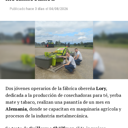
alimentación de niñas, niños, ancianos y de toda la
Publicado
hace 3 días
el
04/08/2026
comunidad.
De esta manera, los defensores del monte, el agua y la
biodiversidad podrán ayudar a los integrantes de Puente
Quemado II, quienes desde sus orígenes conviven de
manera armónica con el medio ambiente y hoy son los
principales guardianes de la selva misionera.
El pasado jueves, el fiscal
Héctor Simón
, a través de la
Fiscalía de Instrucción Uno de Puerto Rico dictaminó
dejar sin efecto el
desalojo
,
por lo que las familias
regresaron a la comunidad.
Dos jóvenes operarios de la fábrica obereña
Lory
,
dedicada a la producción de cosechadoras para té, yerba
mate y tabaco, realizan una pasantía de un mes en
Alemania
, donde se capacitan en maquinaria agrícola y
procesos de la industria metalmecánica.