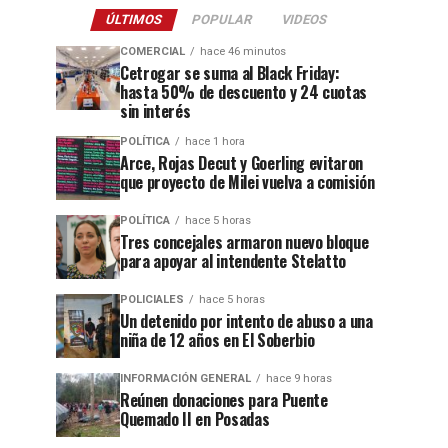
ÚLTIMOS
POPULAR
VIDEOS
COMERCIAL
hace 46 minutos
Cetrogar se suma al Black Friday:
hasta 50% de descuento y 24 cuotas
sin interés
POLÍTICA
hace 1 hora
Arce, Rojas Decut y Goerling evitaron
que proyecto de Milei vuelva a comisión
POLÍTICA
hace 5 horas
Tres concejales armaron nuevo bloque
para apoyar al intendente Stelatto
POLICIALES
hace 5 horas
Un detenido por intento de abuso a una
niña de 12 años en El Soberbio
INFORMACIÓN GENERAL
hace 9 horas
Reúnen donaciones para Puente
Quemado II en Posadas