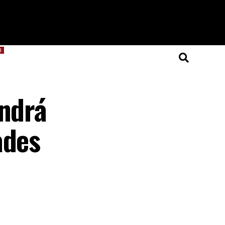
O
endrá
ades