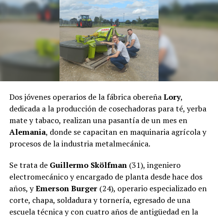
biodiversidad podrán ayudar a los integrantes de Puente
Quemado II, quienes desde sus orígenes conviven de
manera armónica con el medio ambiente y hoy son los
principales guardianes de la selva misionera.
El pasado jueves, el fiscal
Héctor Simón
, a través de la
Fiscalía de Instrucción Uno de Puerto Rico dictaminó
dejar sin efecto el
desalojo
,
por lo que las familias
regresaron a la comunidad.
Dos jóvenes operarios de la fábrica obereña
Lory
,
dedicada a la producción de cosechadoras para té, yerba
mate y tabaco, realizan una pasantía de un mes en
Alemania
, donde se capacitan en maquinaria agrícola y
procesos de la industria metalmecánica.
Se trata de
Guillermo Skölfman
(31), ingeniero
electromecánico y encargado de planta desde hace dos
años, y
Emerson Burger
(24), operario especializado en
corte, chapa, soldadura y tornería, egresado de una
escuela técnica y con cuatro años de antigüedad en la