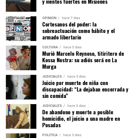
y vientos fuertes en Misiones
especial:
OPINIÓN
hace 7 días
“Una cosa es diseñar una máquina en la computadora y
Cortesanos del poder: la
otra muy distinta es subirse a un tractor, sentir cómo
sobreactuación como hábito y el
trabaja y entender en condiciones reales lo que uno
armado libertario
proyecta”.
CULTURA
hace 5 días
Murió Marcelo Reynoso, titiritero de
Una fábrica misionera con proyección
Kossa Nostra: su adiós será en La
internacional
Murga
JUDICIALES
hace 3 días
La empresa Lory emplea actualmente a 17 personas,
Juicio por muerte de niña con
entre personal administrativo, ingenieros de diseño y
discapacidad: “La dejaban encerrada y
operarios de producción.
sin comida”
JUDICIALES
hace 5 días
La firma fabrica cosechadoras de yerba mate, té y
De abandono y muerte a posible
tabaco, además de implementos agrícolas como
homicidio, el juicio a una madre en
desmalezadoras, fumigadoras, fertilizadoras y otros
Posadas
equipos adaptados a las condiciones productivas de
POLÍTICA
hace 3 días
Misiones.