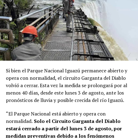
“Cuando vi los talleres, los tractores, los tornos, la
soldadura y toda la infraestructura de capacitación
pensé inmediatamente en nuestros chicos. Me pareció
un sistema muy práctico y una experiencia que podía
marcarles el futuro”, contó Lory.
A partir de ese contacto, el director del instituto le
ofreció
dos becas de capacitación
gratuita por un mes
para operarios de la empresa, con la condición de que
tuvieran conocimientos básicos de alemán y que la firma
Si bien el Parque Nacional Iguazú permanece abierto y
cubriera los pasajes aéreos.
La propuesta fue aceptada
opera con normalidad, el circuito Garganta del Diablo
de inmediato.
volvió a cerrar. Esta vez la medida se prolongará por al
menos 40 días, desde este lunes 3 de agosto, ante los
“Mi esposa es profesora de alemán en una escuela
pronósticos de lluvia y posible crecida del río Iguazú.
técnica. Esa misma noche la llamé desde Alemania y
tanto ella como mi hijo David me dijeron: ‘Sí, vamos a
“El Parque Nacional está abierto y opera con
hacerlo’”, recordó.
normalidad.
Solo el Circuito Garganta del Diablo
estará cerrado a partir del lunes 3 de agosto, por
Estudiar alemán para llegar a Alemania
medidas preventivas debido a los fenómenos