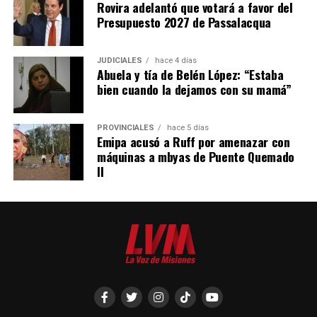
Rovira adelantó que votará a favor del
Presupuesto 2027 de Passalacqua
Ante la caída de las ventas de maquinaria en los últimos
años, la empresa decidió diversificar su actividad
JUDICIALES
hace 4 días
incorporando reparaciones, servicios de corte con
Abuela y tía de Belén López: “Estaba
pantógrafo y trabajos de diseño para terceros.
bien cuando la dejamos con su mamá”
“Nos abrimos un poco para no dejar sin trabajo a los
muchachos. Formar un operario lleva años y perder ese
PROVINCIALES
hace 5 días
Emipa acusó a Ruff por amenazar con
capital humano sería un retroceso enorme”, afirmó
máquinas a mbyas de Puente Quemado
Lory.
II
Las máquinas fabricadas en Oberá ya fueron exportadas
a Estados Unidos, Uruguay y varias provincias
argentinas.
Tecnología pensada para Misiones
Lory destacó que una de las fortalezas de la empresa es
desarrollar equipos específicamente pensados para los