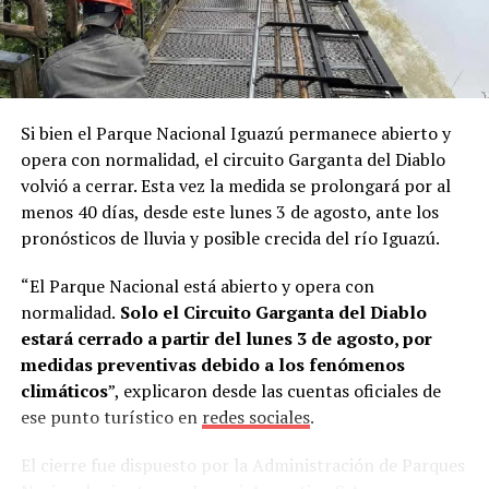
A partir de ese contacto, el director del instituto le
ofreció
dos becas de capacitación
gratuita por un mes
para operarios de la empresa, con la condición de que
tuvieran conocimientos básicos de alemán y que la firma
Si bien el Parque Nacional Iguazú permanece abierto y
cubriera los pasajes aéreos.
La propuesta fue aceptada
opera con normalidad, el circuito Garganta del Diablo
de inmediato.
volvió a cerrar. Esta vez la medida se prolongará por al
menos 40 días, desde este lunes 3 de agosto, ante los
“Mi esposa es profesora de alemán en una escuela
pronósticos de lluvia y posible crecida del río Iguazú.
técnica. Esa misma noche la llamé desde Alemania y
tanto ella como mi hijo David me dijeron: ‘Sí, vamos a
“El Parque Nacional está abierto y opera con
hacerlo’”, recordó.
normalidad.
Solo el Circuito Garganta del Diablo
estará cerrado a partir del lunes 3 de agosto, por
Estudiar alemán para llegar a Alemania
medidas preventivas debido a los fenómenos
climáticos
”, explicaron desde las cuentas oficiales de
Al regresar a
Misiones
, Lory conversó con Skölfman y
ese punto turístico en
redes sociales
.
Burger, quienes aceptaron el desafío y comenzaron a
estudiar el idioma intensivamente.
El cierre fue dispuesto por la Administración de Parques