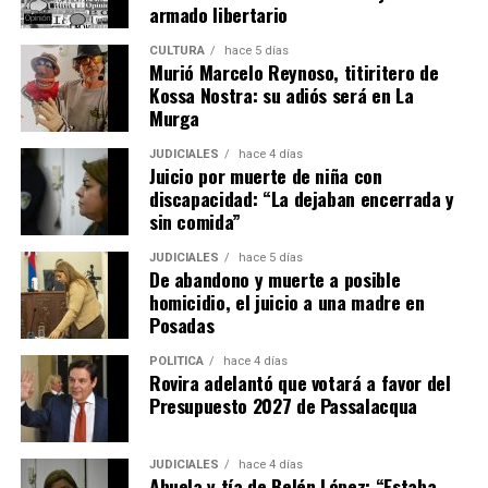
trabaja y entender en condiciones reales lo que uno
armado libertario
proyecta”.
CULTURA
hace 5 días
Murió Marcelo Reynoso, titiritero de
Una fábrica misionera con proyección
Kossa Nostra: su adiós será en La
internacional
Murga
JUDICIALES
hace 4 días
La empresa Lory emplea actualmente a 17 personas,
Juicio por muerte de niña con
entre personal administrativo, ingenieros de diseño y
discapacidad: “La dejaban encerrada y
operarios de producción.
sin comida”
JUDICIALES
hace 5 días
La firma fabrica cosechadoras de yerba mate, té y
De abandono y muerte a posible
tabaco, además de implementos agrícolas como
homicidio, el juicio a una madre en
desmalezadoras, fumigadoras, fertilizadoras y otros
Posadas
equipos adaptados a las condiciones productivas de
POLÍTICA
hace 4 días
Misiones.
Rovira adelantó que votará a favor del
Presupuesto 2027 de Passalacqua
Ante la caída de las ventas de maquinaria en los últimos
años, la empresa decidió diversificar su actividad
JUDICIALES
hace 4 días
incorporando reparaciones, servicios de corte con
Abuela y tía de Belén López: “Estaba