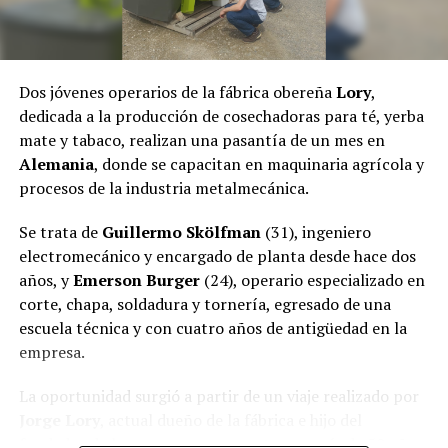
El pasado jueves, el fiscal
Héctor Simón
, a través de la
Fiscalía de Instrucción Uno de Puerto Rico dictaminó
dejar sin efecto el
desalojo
,
por lo que las familias
regresaron a la comunidad.
Dos jóvenes operarios de la fábrica obereña
Lory
,
dedicada a la producción de cosechadoras para té, yerba
mate y tabaco, realizan una pasantía de un mes en
Alemania
, donde se capacitan en maquinaria agrícola y
procesos de la industria metalmecánica.
Se trata de
Guillermo Skölfman
(31), ingeniero
electromecánico y encargado de planta desde hace dos
años, y
Emerson Burger
(24), operario especializado en
corte, chapa, soldadura y tornería, egresado de una
escuela técnica y con cuatro años de antigüedad en la
empresa.
La oportunidad surgió a partir de un viaje realizado por
Jorge Lory
, actual dueño de la fábrica e hijo del
fundador de la empresa, que cuenta con más de 50 años