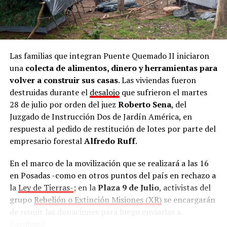
Las familias que integran Puente Quemado II iniciaron
una
colecta de alimentos, dinero y herramientas para
volver a construir sus casas
. Las viviendas fueron
destruidas durante el
desalojo
que sufrieron el martes
28 de julio por orden del juez
Roberto Sena
, del
Juzgado de Instrucción Dos de Jardín América, en
respuesta al pedido de restitución de lotes por parte del
empresario forestal
Alfredo Ruff
.
En el marco de la movilización que se realizará a las 16
en Posadas -como en otros puntos del país en rechazo a
la
Ley de Tierras-
; en la
Plaza 9 de Julio
, activistas del
grupo
Rebelión o Extinción Misiones (XR)
se encargarán
de reunir las donaciones para luego enviarlas a
Garuhapé.