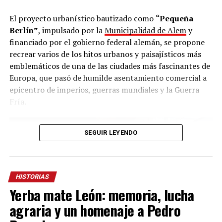
colchones, utensilios de cocina, ropa y alimentos para
permanecer hasta quince días en los campamentos en
El proyecto urbanístico bautizado como
“Pequeña
los yerbales.
Berlín”
, impulsado por la
Municipalidad de Alem
y
financiado por el gobierno federal alemán, se propone
Según su relato, antes de emprender el viaje definitivo,
recrear varios de los hitos urbanos y paisajísticos más
los trabajadores fueron cambiados de vehículo en una
emblemáticos de una de las ciudades más fascinantes de
cantina de la zona. Allí, según recordó Melo, el chofer
Europa, que pasó de humilde asentamiento comercial a
advirtió que los frenos del camión no estaban en
epicentro de imperios, guerras mundiales y la Guerra
condiciones. “
El camionero le dijo al patrón que no
Fría.
andaban muy bien los frenos. Pero el patrón le
respondió: ‘Dale, llévales nomás’.
En esa época la
palabra del patrón era una orden. Si no cumplías, te
SEGUIR LEYENDO
quedabas sin trabajo”, explicó.
El viaje continuó por los caminos de tierra de Colonia
HISTORIAS
Aurora. Los trabajadores viajaban acostados sobre
Yerba mate León: memoria, lucha
colchones y pertenencias, apretados unos contra otros.
“Nosotros íbamos como podíamos. Sentados, acostados
agraria y un homenaje a Pedro
o arrodillados. Había tanta gente que algunos iban