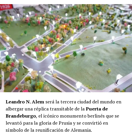
Carlos Melo hoy junto a su pequeño hijo
Sin frenos
“Tenía apenas 17 años”, comenzó su relato Melo en
Leandro N. Alem
será la tercera ciudad del mundo en
comunicación con
La Voz de Misiones
.
Dimensionando
albergar una réplica transitable de la
Puerta de
lo joven que era cuando abordó el camión que lo llevaría
Brandeburgo
, el icónico monumento berlinés que se
junto a decenas de trabajadores hacia un yerbal. Como
levantó para la gloria de Prusia y se convirtió en
era habitual en aquel entonces, viajaban junto a
símbolo de la reunificación de Alemania.