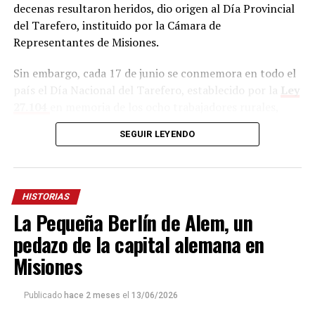
decenas resultaron heridos, dio origen al Día Provincial
del Tarefero, instituido por la Cámara de
Representantes de Misiones.
Sin embargo, cada 17 de junio se conmemora en todo el
país el Día Nacional del Tarefero, establecido por la
Ley
27.104
en memoria de los ocho trabajadores rurales,
entre ellos tres menores de edad, que perdieron la vida
SEGUIR LEYENDO
el
17 de junio de 2013 en Aristóbulo del Valle
,
cuando eran trasladados en condiciones precarias hacia
un yerbal para iniciar la jornada de cosecha.
HISTORIAS
La Pequeña Berlín de Alem, un
pedazo de la capital alemana en
Misiones
Publicado
hace 2 meses
el
13/06/2026