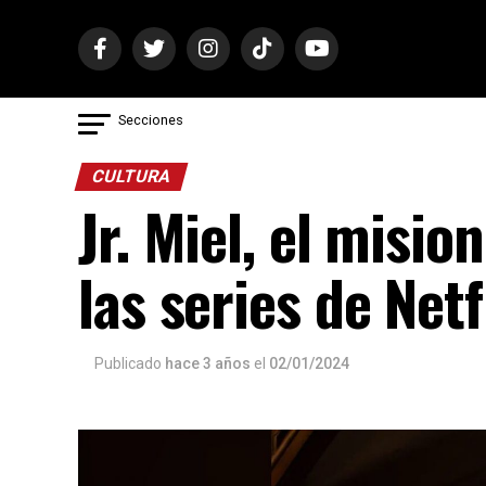
Secciones
CULTURA
Jr. Miel, el misi
las series de Netf
Publicado
hace 3 años
el
02/01/2024