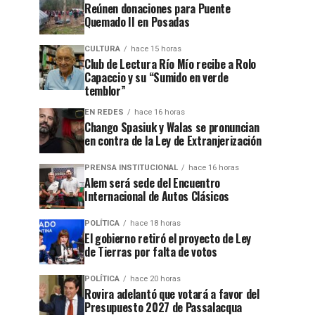
Reúnen donaciones para Puente
Quemado II en Posadas
CULTURA
hace 15 horas
Club de Lectura Río Mío recibe a Rolo
Capaccio y su “Sumido en verde
temblor”
EN REDES
hace 16 horas
Chango Spasiuk y Walas se pronuncian
en contra de la Ley de Extranjerización
PRENSA INSTITUCIONAL
hace 16 horas
Alem será sede del Encuentro
Internacional de Autos Clásicos
POLÍTICA
hace 18 horas
El gobierno retiró el proyecto de Ley
de Tierras por falta de votos
POLÍTICA
hace 20 horas
Rovira adelantó que votará a favor del
Presupuesto 2027 de Passalacqua