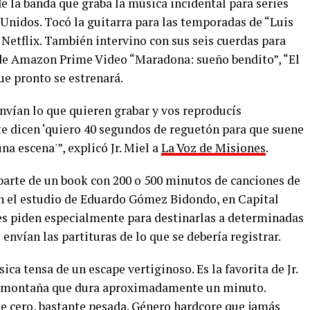
e la banda que graba la música incidental para series
Unidos. Tocó la guitarra para las temporadas de “Luis
n Netflix. También intervino con sus seis cuerdas para
 de Amazon Prime Video “Maradona: sueño bendito”, “El
ue pronto se estrenará.
envían lo que quieren grabar y vos reproducís
te dicen ‘quiero 40 segundos de reguetón para que suene
na escena'”, explicó Jr. Miel a
La Voz de Misiones
.
arte de un book con 200 o 500 minutos de canciones de
en el estudio de Eduardo Gómez Bidondo, en Capital
les piden especialmente para destinarlas a determinadas
 envían las partituras de lo que se debería registrar.
ica tensa de un escape vertiginoso. Es la favorita de Jr.
la montaña que dura aproximadamente un minuto.
e cero, bastante pesada. Género hardcore que jamás