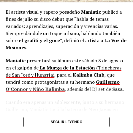
“La admiro mucho. Será un honor que una artista tan
El artista visual y rapero posadeño
Maniatic
publicó a
valiosa nos acompañe. Una mujer chamamecera de ley;
fines de julio su disco debut que “habla de temas
la más importante que hemos tenido”, apuntó
Schuap
.
variados: aprendizajes, superación y vivencias varias.
Siempre dándole un toque urbano, hablando también
sobre
el grafiti y el goce
”, definió el artista a
La Voz de
Misiones
.
Maniatic
presentará su álbum este sábado 8 de agosto
en el galpón de
La Murga de la Estación
(Trincheras
de San José y Hungría)
, para el
Kalimba Club
, que
tendrá como protagonistas a su hermano
Guillermo
O’Connor
y
Niño Kalimba
, además del DJ set de
Sasa
.
Cuando era apenas un adolescente, junto a su hermano
Guillermo, Maniatic tocó la batería de
Neo Javas
en
Posadas, una banda de rock progresivo y psicodélico que
SEGUIR LEYENDO
existió entre 2008 y 2012. Por su estilo único, fueron
distinguidos en el certamen de bandas “
Posadas Rock
”