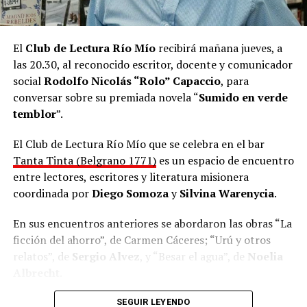
años.
El
Club de Lectura Río Mío
recibirá mañana jueves, a
las 20.30, al reconocido escritor, docente y comunicador
social
Rodolfo Nicolás “Rolo” Capaccio
, para
conversar sobre su premiada novela “
Sumido en verde
temblor
”.
El Club de Lectura Río Mío que se celebra en el bar
Tanta Tinta (Belgrano 1771)
es un espacio de encuentro
entre lectores, escritores y literatura misionera
coordinada por
Diego Somoza
y
Silvina Warenycia
.
En sus encuentros anteriores se abordaron las obras “La
ficción del ahorro”, de Carmen Cáceres; “Urú y otros
relatos”, de
Sergio Alvez
, y “Besar el agua”, de
Noelia
Albrecht
.
Hace un buen tiempo que Maniatic no se presenta en
Todos son autores de Misiones, quienes visitan el
Club
SEGUIR LEYENDO