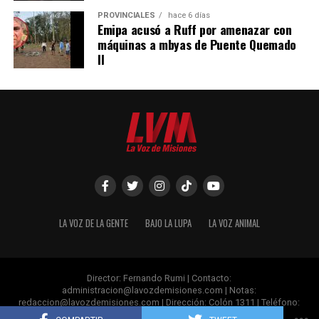
PROVINCIALES
hace 6 días
Emipa acusó a Ruff por amenazar con
máquinas a mbyas de Puente Quemado
II
LA VOZ DE LA GENTE
BAJO LA LUPA
LA VOZ ANIMAL
Director: Fernando Rumi | Contacto:
administracion@lavozdemisiones.com
| Notas:
redaccion@lavozdemisiones.com
| Dirección: Colón 1311 | Teléfono:
+54 376 4 809060 | Posadas- Misiones.