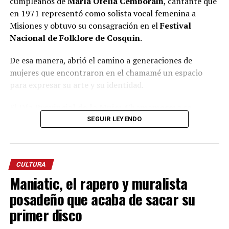
cumpleaños de
María Ofelia Cemborain
, cantante que
en 1971 representó como solista vocal femenina a
Misiones y obtuvo su consagración en el
Festival
Nacional de Folklore de Cosquín
.
De esa manera, abrió el camino a generaciones de
mujeres que encontraron en el chamamé un espacio
para expresar su arte y su identidad.
El
Día Provincial de la Mujer Chamamecera
se
instituyó por ley provincial VI – N.º 328 y con ello se
SEGUIR LEYENDO
invita a valorar a todas las artistas que, con su voz, su
música, su danza, su trabajo de difusión, investigación,
enseñanza, composición y gestión cultural, mantienen
CULTURA
vivo el chamamé.
Maniatic, el rapero y muralista
“No me siento una referente, aunque cada tanto me lo
posadeño que acaba de sacar su
dicen. Sí, reconozco que he trabajado mucho, que he
primer disco
caminado y he andado muchos caminos, donde me he
enchamigado con la gente y siempre me he sentido