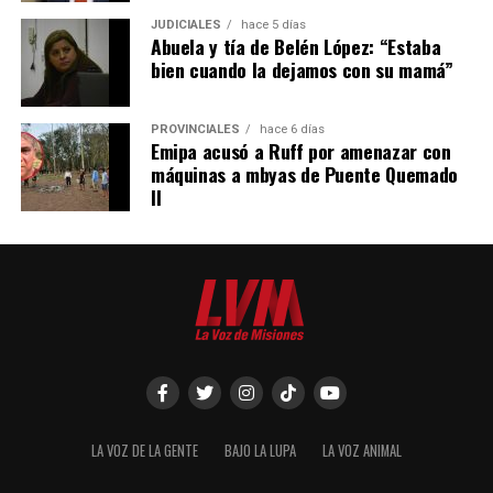
JUDICIALES
hace 5 días
Abuela y tía de Belén López: “Estaba
bien cuando la dejamos con su mamá”
PROVINCIALES
hace 6 días
Emipa acusó a Ruff por amenazar con
máquinas a mbyas de Puente Quemado
II
LA VOZ DE LA GENTE
BAJO LA LUPA
LA VOZ ANIMAL