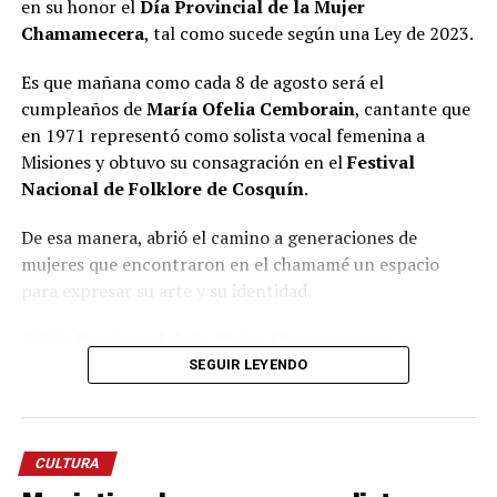
en su honor el
Día Provincial de la Mujer
Chamamecera
, tal como sucede según una Ley de 2023.
Es que mañana como cada 8 de agosto será el
cumpleaños de
María Ofelia Cemborain
, cantante que
en 1971 representó como solista vocal femenina a
Misiones y obtuvo su consagración en el
Festival
Nacional de Folklore de Cosquín
.
De esa manera, abrió el camino a generaciones de
mujeres que encontraron en el chamamé un espacio
para expresar su arte y su identidad.
El
Día Provincial de la Mujer Chamamecera
se
instituyó por ley provincial VI – N.º 328 y con ello se
SEGUIR LEYENDO
invita a valorar a todas las artistas que, con su voz, su
música, su danza, su trabajo de difusión, investigación,
enseñanza, composición y gestión cultural, mantienen
CULTURA
vivo el chamamé.