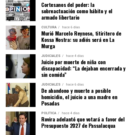
regional, entre ellos “Aquí fue”, dedicado a los lugares
Cortesanos del poder: la
mencionados por
Horacio Quiroga
, y “Piedras en verde
sobreactuación como hábito y el
armado libertario
silencio”, inspirado en la historia y el universo de San
Ignacio Miní.
CULTURA
hace 6 días
Murió Marcelo Reynoso, titiritero de
Kossa Nostra: su adiós será en La
Murga
JUDICIALES
hace 4 días
Juicio por muerte de niña con
discapacidad: “La dejaban encerrada y
sin comida”
JUDICIALES
hace 6 días
De abandono y muerte a posible
homicidio, el juicio a una madre en
Posadas
POLÍTICA
hace 4 días
Rovira adelantó que votará a favor del
Presupuesto 2027 de Passalacqua