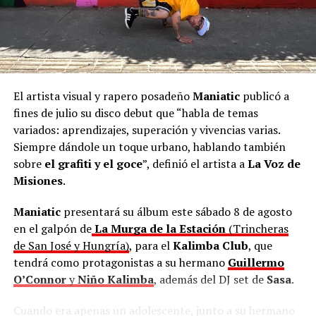
Joselo Schuap
, adelantó en el mismo comunicado que,
en octubre, la cantante compartirá una gira por el
interior de Misiones con “Cultura en Movimiento”.
“La admiro mucho. Será un honor que una artista tan
El artista visual y rapero posadeño
Maniatic
publicó a
valiosa nos acompañe. Una mujer chamamecera de ley;
fines de julio su disco debut que “habla de temas
la más importante que hemos tenido”, apuntó
Schuap
.
variados: aprendizajes, superación y vivencias varias.
Siempre dándole un toque urbano, hablando también
sobre
el grafiti y el goce
”, definió el artista a
La Voz de
Misiones
.
Maniatic
presentará su álbum este sábado 8 de agosto
en el galpón de
La Murga de la Estación
(Trincheras
de San José y Hungría)
, para el
Kalimba Club
, que
tendrá como protagonistas a su hermano
Guillermo
O’Connor
y
Niño Kalimba
, además del DJ set de
Sasa
.
Cuando era apenas un adolescente, junto a su hermano