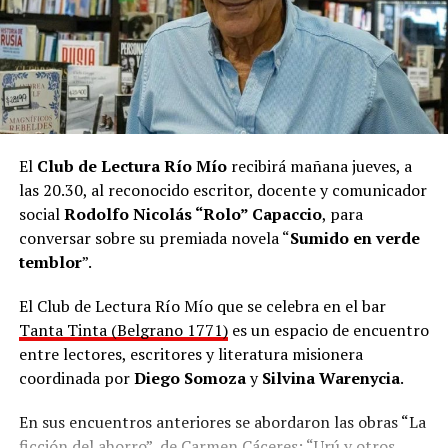
casete.
“También hay un par de beats que son hechos por mí”,
agregó Maniatic desde Paraguay, donde vive hace ocho
años.
El
Club de Lectura Río Mío
recibirá mañana jueves, a
las 20.30, al reconocido escritor, docente y comunicador
social
Rodolfo Nicolás “Rolo” Capaccio
, para
conversar sobre su premiada novela “
Sumido en verde
temblor
”.
El Club de Lectura Río Mío que se celebra en el bar
Tanta Tinta (Belgrano 1771)
es un espacio de encuentro
entre lectores, escritores y literatura misionera
coordinada por
Diego Somoza
y
Silvina Warenycia
.
En sus encuentros anteriores se abordaron las obras “La
ficción del ahorro”, de Carmen Cáceres; “Urú y otros