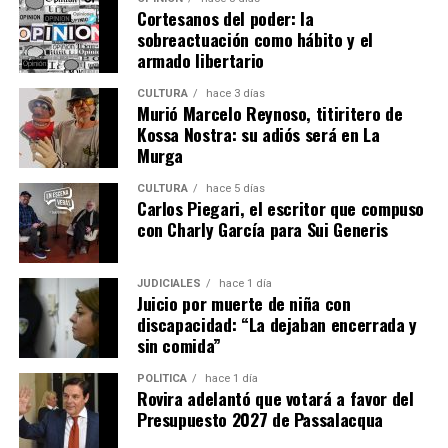
Cortesanos del poder: la
sobreactuación como hábito y el
armado libertario
CULTURA
hace 3 días
Murió Marcelo Reynoso, titiritero de
Kossa Nostra: su adiós será en La
Murga
CULTURA
hace 5 días
Carlos Piegari, el escritor que compuso
con Charly García para Sui Generis
JUDICIALES
hace 1 día
Ver esta publicación en Instagram
Juicio por muerte de niña con
discapacidad: “La dejaban encerrada y
sin comida”
POLÍTICA
hace 1 día
Rovira adelantó que votará a favor del
Presupuesto 2027 de Passalacqua