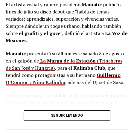
El artista visual y rapero posadeño
Maniatic
publicó a
fines de julio su disco debut que “habla de temas
variados: aprendizajes, superación y vivencias varias.
Siempre dándole un toque urbano, hablando también
sobre
el grafiti y el goce
”, definió el artista a
La Voz de
Misiones
.
Maniatic
presentará su álbum este sábado 8 de agosto
en el galpón de
La Murga de la Estación
(Trincheras
de San José y Hungría)
, para el
Kalimba Club
, que
tendrá como protagonistas a su hermano
Guillermo
O’Connor
y
Niño Kalimba
, además del DJ set de
Sasa
.
Cuando era apenas un adolescente, junto a su hermano
Guillermo, Maniatic tocó la batería de
Neo Javas
en
Posadas, una banda de rock progresivo y psicodélico que
SEGUIR LEYENDO
existió entre 2008 y 2012. Por su estilo único, fueron
distinguidos en el certamen de bandas “
Posadas Rock
”
en 2009.