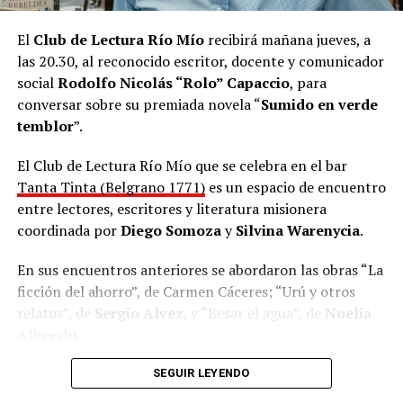
El
Club de Lectura Río Mío
recibirá mañana jueves, a
las 20.30, al reconocido escritor, docente y comunicador
social
Rodolfo Nicolás “Rolo” Capaccio
, para
conversar sobre su premiada novela “
Sumido en verde
temblor
”.
El Club de Lectura Río Mío que se celebra en el bar
Tanta Tinta (Belgrano 1771)
es un espacio de encuentro
entre lectores, escritores y literatura misionera
coordinada por
Diego Somoza
y
Silvina Warenycia
.
En sus encuentros anteriores se abordaron las obras “La
ficción del ahorro”, de Carmen Cáceres; “Urú y otros
relatos”, de
Sergio Alvez
, y “Besar el agua”, de
Noelia
Albrecht
.
Hace un buen tiempo que Maniatic no se presenta en
Todos son autores de Misiones, quienes visitan el
Club
SEGUIR LEYENDO
vivo en Posadas, donde creció desde la infancia en las
de Lectura
para compartir sus experiencias y propiciar