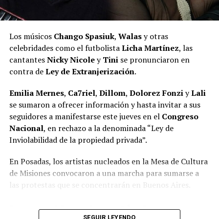
En tanto que, en Posadas, dejó plasmado junto a otros
mirada sensorial y singular sobre el encuentro entre el
artistas los murales que se encuentran en el skatepark
mundo europeo y el universo guaraní.
de El Brete para un encuentro que tuvo lugar en 2024.
Los músicos
Chango Spasiuk
,
Walas
y otras
Escrita en 1995, la obra fue seleccionada en 1996 entre
celebridades como el futbolista
Licha Martínez
, las
las siete finalistas del reconocido
Premio Internacional
cantantes
Nicky Nicole
y
Tini
se pronunciaron en
de Literatura Erótica La Sonrisa Vertical
, convocado
contra de
Ley de Extranjerización
.
por la editorial Tusquets de Barcelona, entre 149
trabajos de distintos países.
Emilia Mernes
,
Ca7riel
,
Dillom
,
Dolorez Fonzi
y
Lali
se sumaron a ofrecer información y hasta invitar a sus
Publicada posteriormente por la
Editorial
seguidores a manifestarse este jueves en el
Congreso
Universitaria de la Universidad Nacional de
Nacional
, en rechazo a la denominada “Ley de
Misiones
, recibió en 1997 el Premio Arandú.
Inviolabilidad de la propiedad privada”.
Sobre Rolo Capaccio
En Posadas, los artistas nucleados en la Mesa de Cultura
de Misiones convocaron a una marcha para sumarse a
Rodolfo Nicolás “Rolo” Capaccio
nació en Mercedes,
las protestas que se concentrarán en Buenos Aires.
provincia de Buenos Aires, en 1944. Es licenciado en
Comunicación Social por la Universidad Nacional de
El mural más grande que hizo. Se sitúa en San Lorenzo, Paraguay
Los cambios y los artículos que
La Plata
y reside en Misiones desde 1975, provincia en
SEGUIR LEYENDO