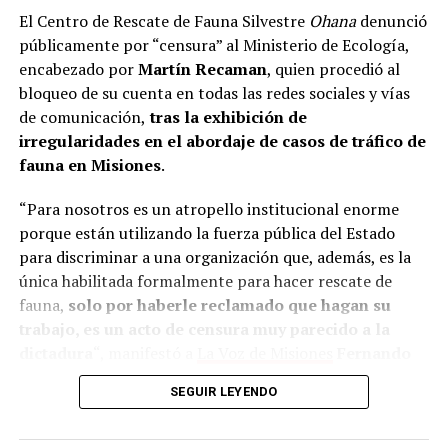
El Centro de Rescate de Fauna Silvestre
Ohana
denunció
públicamente por “censura” al Ministerio de Ecología,
encabezado por
Martín Recaman
, quien procedió al
bloqueo de su cuenta en todas las redes sociales y vías
de comunicación,
tras la exhibición de
irregularidades en el abordaje de casos de tráfico de
fauna en Misiones
.
“Para nosotros es un atropello institucional enorme
porque están utilizando la fuerza pública del Estado
para discriminar a una organización que, además, es la
única habilitada formalmente para hacer rescate de
fauna,
solo por haberle reclamado que hagan su
trabajo, es un acto de censura muy parecido a la
dictadura
“, manifestó a
La Voz de Misiones
Fernando
Piesco,
director del Centro de Conservación y Rescate
SEGUIR LEYENDO
de Fauna Silvestre Ohana.
Todo comenzó ayer jueves, cuando la cartera provincial