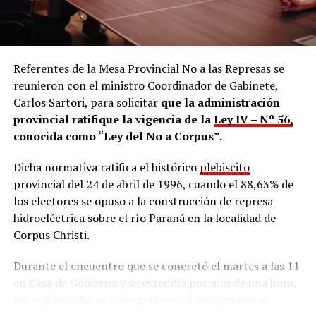
encontrar a una persona en posesión de una cantidad de
droga y, en lugar de secuestrarla, iniciar la actuación
judicial y dar intervención a la Justicia, recibir esa droga
como si fuera una “entrega voluntaria”, omitiendo todo
el procedimiento penal. La entrega del elemento no
Referentes de la Mesa Provincial No a las Represas se
hace desaparecer el hecho investigado ni exime de la
reunieron con el ministro Coordinador de Gabinete,
obligación de actuar conforme a la ley”.
Carlos Sartori, para solicitar
que la administración
provincial ratifique la vigencia de la
Ley IV – Nº 56,
En cuestión de minutos,
el comentario fue eliminado
conocida como “Ley del No a Corpus”.
y la cuenta de Ohana terminó siendo bloqueada
por
la mencionada cuenta oficial del Ministerio de Ecología,
Dicha normativa ratifica el histórico
plebiscito
como también la del ministro Martín Recaman, el
provincial del 24 de abril de 1996, cuando el 88,63% de
subsecretario
Facundo Ringa
y el director general
los electores se opuso a la construcción de represa
Franco García Sosa
, ante lo cual están impedidos de
hidroeléctrica sobre el río Paraná en la localidad de
interactuar entre cuentas.
Corpus Christi.
Durante el encuentro que se concretó el martes a las 11
en Casa de Gobierno y se extendió por más de una hora,
los ambientalistas transmitieron al funcionario su