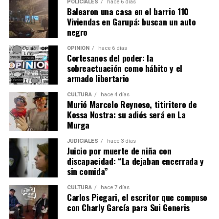
acciones concretas, los avances, retrocesos y
POLICIALES
hace 6 días
Balearon una casa en el barrio 110
dificultades reales para continuar mejorando y evaluar
Viviendas en Garupá: buscan un auto
la efectividad de lo realizado con información científica
negro
de calidad”, manifestaron.
OPINIÓN
hace 6 días
Cortesanos del poder: la
Finalmente, remarcaron que contar con datos públicos
sobreactuación como hábito y el
y verificables permitirá analizar si las medidas
armado libertario
implementadas favorecen la convivencia entre
yaguaretés, pumas y productores ganaderos en toda la
CULTURA
hace 4 días
Murió Marcelo Reynoso, titiritero de
provincia.
“La convivencia es el camino”
, concluyeron.
Kossa Nostra: su adiós será en La
Murga
JUDICIALES
hace 3 días
Juicio por muerte de niña con
discapacidad: “La dejaban encerrada y
sin comida”
CULTURA
hace 7 días
Carlos Piegari, el escritor que compuso
con Charly García para Sui Generis