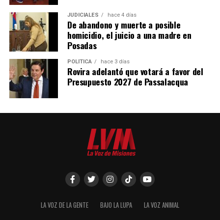
JUDICIALES
hace 4 días
De abandono y muerte a posible
homicidio, el juicio a una madre en
Posadas
POLÍTICA
hace 3 días
Rovira adelantó que votará a favor del
Presupuesto 2027 de Passalacqua
LA VOZ DE LA GENTE
BAJO LA LUPA
LA VOZ ANIMAL