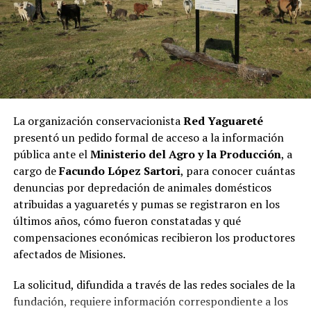
“Dialogamos sobre los altos riesgos para la salud y la
naturaleza.
Se verían afectados sitios turísticos
emblemáticos como los Saltos del Tabay, Gruta
India, la Isla Caraguatay
,
la costanera de Puerto
Rico, el puerto de Eldorado y las Cataratas del
Iguazú, que perderían el 10% de su altura
“.
La organización conservacionista
Red Yaguareté
Asimismo, vinculó esta preocupación al contexto actual
presentó un pedido formal de acceso a la información
de calentamiento global: “
Dañar el río Paraná sería
Denuncia pública
pública ante el
Ministerio del Agro y la Producción
, a
nocivo para todos
, especialmente frente a la
cargo de
Facundo López Sartori
, para conocer cuántas
degradación ambiental que ya afecta a servicios básicos
De esta manera, la organización no gubernamental
denuncias por depredación de animales domésticos
para la supervivencia”.
dedicada al rescate, la rehabilitación y la reinserción de
atribuidas a yaguaretés y pumas se registraron en los
animales silvestres heridos o afectados por el
últimos años, cómo fueron constatadas y qué
Durante la reunión también se debatió sobre la matriz
mascotismo y la actividad humana, utilizó la misma vía
compensaciones económicas recibieron los productores
energética provincial. Se intercambiaron propuestas
para denunciar públicamente lo que había ocurrido.
afectados de Misiones.
orientadas a las energías renovables, como la biomasa,
la energía solar y los pequeños aprovechamientos
Bajo el rótulo: “
Atención, máxima difusión, censura
La solicitud, difundida a través de las redes sociales de la
hidráulicos en arroyos internos.
en Misiones
”, la ONG consideró este bloqueo como “un
fundación, requiere información correspondiente a los