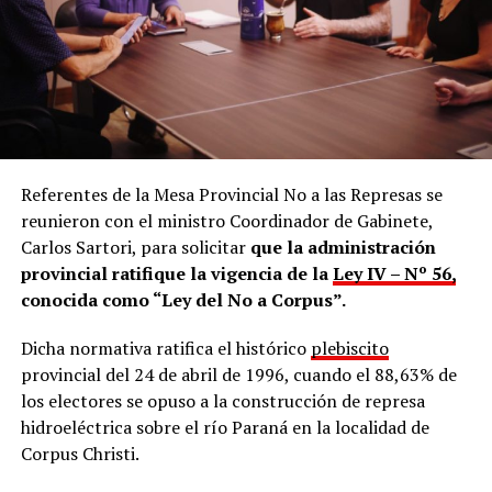
de los hechos para evitar la intervención judicial, ello
podría dar lugar a responsabilidades penales. Para
entenderlo con un ejemplo sencillo: sería como
encontrar a una persona en posesión de una cantidad de
droga y, en lugar de secuestrarla, iniciar la actuación
judicial y dar intervención a la Justicia, recibir esa droga
como si fuera una “entrega voluntaria”, omitiendo todo
el procedimiento penal. La entrega del elemento no
Referentes de la Mesa Provincial No a las Represas se
hace desaparecer el hecho investigado ni exime de la
reunieron con el ministro Coordinador de Gabinete,
obligación de actuar conforme a la ley”.
Carlos Sartori, para solicitar
que la administración
provincial ratifique la vigencia de la
Ley IV – Nº 56,
En cuestión de minutos,
el comentario fue eliminado
conocida como “Ley del No a Corpus”.
y la cuenta de Ohana terminó siendo bloqueada
por
la mencionada cuenta oficial del Ministerio de Ecología,
Dicha normativa ratifica el histórico
plebiscito
como también la del ministro Martín Recaman, el
provincial del 24 de abril de 1996, cuando el 88,63% de
subsecretario
Facundo Ringa
y el director general
los electores se opuso a la construcción de represa
Franco García Sosa
, ante lo cual están impedidos de
hidroeléctrica sobre el río Paraná en la localidad de
interactuar entre cuentas.
Corpus Christi.