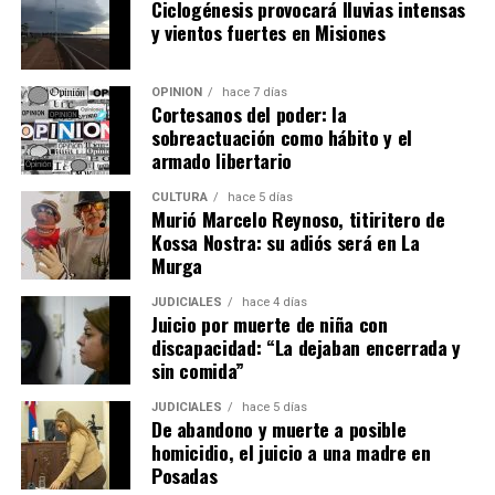
Ciclogénesis provocará lluvias intensas
de conservación
.
y vientos fuertes en Misiones
“Necesitamos y tenemos el derecho de conocer las
acciones concretas, los avances, retrocesos y
OPINIÓN
hace 7 días
Cortesanos del poder: la
dificultades reales para continuar mejorando y evaluar
sobreactuación como hábito y el
la efectividad de lo realizado con información científica
armado libertario
de calidad”, manifestaron.
CULTURA
hace 5 días
Murió Marcelo Reynoso, titiritero de
Finalmente, remarcaron que contar con datos públicos
Kossa Nostra: su adiós será en La
y verificables permitirá analizar si las medidas
Murga
implementadas favorecen la convivencia entre
yaguaretés, pumas y productores ganaderos en toda la
JUDICIALES
hace 4 días
Juicio por muerte de niña con
provincia.
“La convivencia es el camino”
, concluyeron.
discapacidad: “La dejaban encerrada y
sin comida”
JUDICIALES
hace 5 días
De abandono y muerte a posible
homicidio, el juicio a una madre en
Posadas