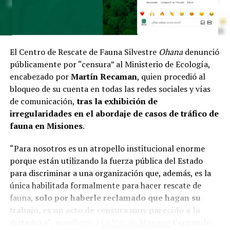
El Centro de Rescate de Fauna Silvestre
Ohana
denunció
públicamente por “censura” al Ministerio de Ecología,
encabezado por
Martín Recaman
, quien procedió al
bloqueo de su cuenta en todas las redes sociales y vías
de comunicación,
tras la exhibición de
irregularidades en el abordaje de casos de tráfico de
fauna en Misiones
.
“Para nosotros es un atropello institucional enorme
porque están utilizando la fuerza pública del Estado
para discriminar a una organización que, además, es la
única habilitada formalmente para hacer rescate de
fauna,
solo por haberle reclamado que hagan su
trabajo, es un acto de censura muy parecido a la
dictadura
“, manifestó a
La Voz de Misiones
Fernando