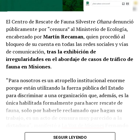
El Centro de Rescate de Fauna Silvestre
Ohana
denunció
públicamente por “censura” al Ministerio de Ecología,
encabezado por
Martín Recaman
, quien procedió al
bloqueo de su cuenta en todas las redes sociales y vías
de comunicación,
tras la exhibición de
irregularidades en el abordaje de casos de tráfico de
fauna en Misiones
.
“Para nosotros es un atropello institucional enorme
porque están utilizando la fuerza pública del Estado
para discriminar a una organización que, además, es la
única habilitada formalmente para hacer rescate de
fauna,
solo por haberle reclamado que hagan su
trabajo, es un acto de censura muy parecido a la
dictadura
“, manifestó a
La Voz de Misiones
Fernando
Piesco,
director del Centro de Conservación y Rescate
SEGUIR LEYENDO