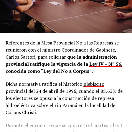
podría dar lugar a responsabilidades penales. Para
entenderlo con un ejemplo sencillo: sería como
encontrar a una persona en posesión de una cantidad de
droga y, en lugar de secuestrarla, iniciar la actuación
judicial y dar intervención a la Justicia, recibir esa droga
como si fuera una “entrega voluntaria”, omitiendo todo
el procedimiento penal. La entrega del elemento no
Referentes de la Mesa Provincial No a las Represas se
hace desaparecer el hecho investigado ni exime de la
reunieron con el ministro Coordinador de Gabinete,
obligación de actuar conforme a la ley”.
Carlos Sartori, para solicitar
que la administración
provincial ratifique la vigencia de la
Ley IV – Nº 56,
En cuestión de minutos,
el comentario fue eliminado
conocida como “Ley del No a Corpus”.
y la cuenta de Ohana terminó siendo bloqueada
por
la mencionada cuenta oficial del Ministerio de Ecología,
Dicha normativa ratifica el histórico
plebiscito
como también la del ministro Martín Recaman, el
provincial del 24 de abril de 1996, cuando el 88,63% de
subsecretario
Facundo Ringa
y el director general
los electores se opuso a la construcción de represa
Franco García Sosa
, ante lo cual están impedidos de
hidroeléctrica sobre el río Paraná en la localidad de
interactuar entre cuentas.
Corpus Christi.
Durante el encuentro que se concretó el martes a las 11