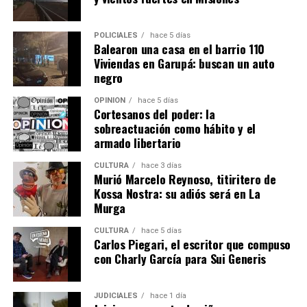
“Necesitamos y tenemos el derecho de conocer las
acciones concretas, los avances, retrocesos y
POLICIALES
hace 5 días
Balearon una casa en el barrio 110
dificultades reales para continuar mejorando y evaluar
Viviendas en Garupá: buscan un auto
la efectividad de lo realizado con información científica
negro
de calidad”, manifestaron.
OPINIÓN
hace 5 días
Cortesanos del poder: la
Finalmente, remarcaron que contar con datos públicos
sobreactuación como hábito y el
y verificables permitirá analizar si las medidas
armado libertario
implementadas favorecen la convivencia entre
yaguaretés, pumas y productores ganaderos en toda la
CULTURA
hace 3 días
Murió Marcelo Reynoso, titiritero de
provincia.
“La convivencia es el camino”
, concluyeron.
Kossa Nostra: su adiós será en La
Murga
CULTURA
hace 5 días
Carlos Piegari, el escritor que compuso
con Charly García para Sui Generis
JUDICIALES
hace 1 día