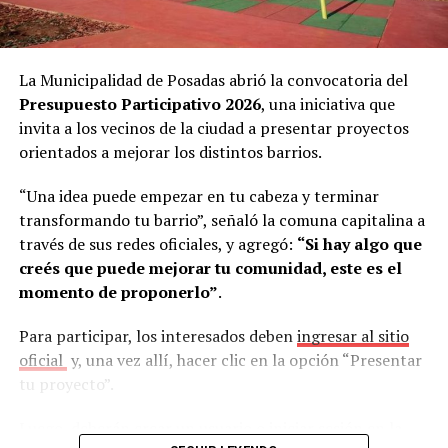
caso de no contar con personas que cumplan las
En tanto, en representación del sindicato, se
condiciones requeridas, abren una
convocatoria
apersonaron: el secretario general de Soemp
Hugo
pública
mediante las redes sociales y la página web del
Javier Ferreira
, el secretario adjunto
Miguel Ramón
municipio.
La Municipalidad de Posadas abrió la convocatoria del
Rivero
, el secretario de organización gremial
Marcelo
Presupuesto Participativo 2026
, una iniciativa que
Javier Álvez
, el tesorero
Hugo Cabrera Bogado
y el
Según Abrazian, este sistema permite resolver uno de
invita a los vecinos de la ciudad a presentar proyectos
asesor legal
Walter Duarte
.
los mayores problemas que enfrentan actualmente las
orientados a mejorar los distintos barrios.
empresas.
“Una idea puede empezar en tu cabeza y terminar
“Hoy es muy complejo. Cada vez que abrís una búsqueda,
transformando tu barrio”, señaló la comuna capitalina a
sea presencial o digital, llegan muchísimos perfiles.
través de sus redes oficiales, y agregó:
“Si hay algo que
Muchas empresas no tienen un equipo de recursos
creés que puede mejorar tu comunidad, este es el
humanos y, aun teniéndolo, es muy difícil hacer frente a
momento de proponerlo”
.
esa cantidad de postulaciones”, señaló.
Para participar, los interesados deben
ingresar al sitio
En ese contexto, afirmó que la Oficina de Empleo se
oficial
y, una vez allí, hacer clic en la opción “Presentar
convierte en un aliado para simplificar el proceso.
tu proyecto”.
“Nosotros nos encargamos de todo ese proceso,
recibimos los perfiles y compartimos algo filtrado en
Luego, deberán crear un usuario o iniciar sesión en la