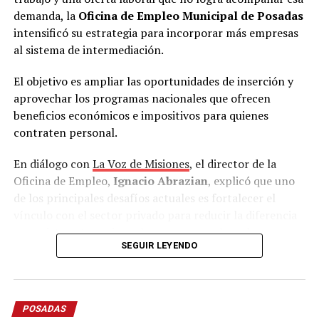
demanda, la
Oficina de Empleo Municipal de Posadas
intensificó su estrategia para incorporar más empresas
al sistema de intermediación.
El objetivo es ampliar las oportunidades de inserción y
aprovechar los programas nacionales que ofrecen
beneficios económicos e impositivos para quienes
contraten personal.
En diálogo con
La Voz de Misiones
, el director de la
Oficina de Empleo,
Ignacio Abrazian
, explicó que uno
de los principales desafíos actuales es fortalecer el
vínculo con el sector privado para reducir la diferencia
que existe entre quienes buscan un empleo y las
SEGUIR LEYENDO
vacantes disponibles.
“Tenemos una recepción muy grande de gente. Se
incrementó muchísimo la demanda en estos últimos
POSADAS
meses y en estos últimos años.
Hoy se ve un desfasaje