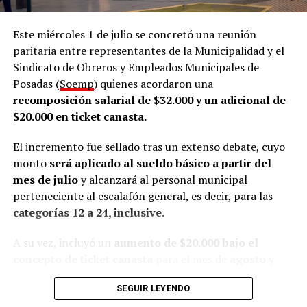
El director comentó que la Oficina de Empleo funciona
dentro de la Dirección de Empleo y Formación, que
Este miércoles 1 de julio se concretó una reunión
también nuclea a la Oficina de Datos de la Municipalidad
paritaria entre representantes de la Municipalidad y el
de posadeña. En ese marco, señaló que el área desarrolla
Sindicato de Obreros y Empleados Municipales de
tres líneas de trabajo.
Posadas (
Soemp
) quienes acordaron una
recomposición salarial de $32.000 y un adicional de
De acuerdo con lo que contó Abrazian a
LVM
, la primera
$20.000 en ticket canasta.
línea de trabajo es la
intermediación laboral
, que
consiste en acompañar a quienes buscan empleo y, al
El incremento fue sellado tras un extenso debate, cuyo
mismo tiempo, asistir a las empresas en los procesos de
monto
será aplicado al sueldo básico a partir del
selección de personal.
mes de julio
y alcanzará al personal municipal
perteneciente al escalafón general, es decir, para las
“Conectar a las personas que están en búsqueda de
categorías 12 a 24, inclusive
.
empleo y que se acercan acá a dejarnos su CV y
orientarlos en la búsqueda, y por otro lado conectar con
A su vez, incluyó un
aumento de $20.000 bajo el
las empresas”, resumió.
concepto de ticket canasta
para el mes de
agosto
y
otro pago adicional similar de $20.000, bajo el mismo
El funcionario indicó que el acompañamiento comienza
SEGUIR LEYENDO
concepto, para el mes de
septiembre
.
con entrevistas y orientación laboral para cada