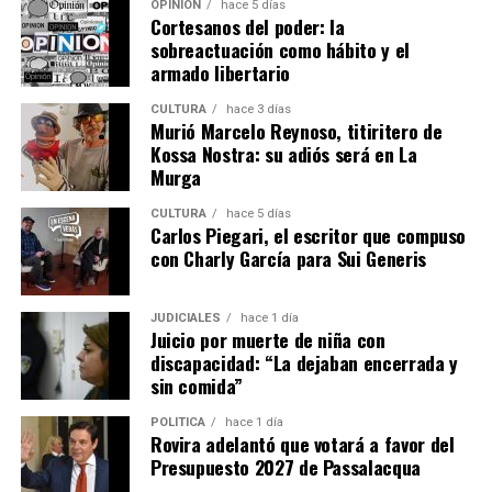
OPINIÓN
hace 5 días
podemos facilitar a los chicos que están en el proceso de
Cortesanos del poder: la
búsqueda laboral”, sostuvo Abrazian.
sobreactuación como hábito y el
armado libertario
Las propuestas se dividen en cuatro ejes. El primero está
CULTURA
hace 3 días
orientado al primer empleo e incluye talleres propios
Murió Marcelo Reynoso, titiritero de
sobre armado de currículum, entrevistas laborales,
Kossa Nostra: su adiós será en La
orientación laboral, coaching para el empleo,
Murga
empleabilidad y oratoria.
CULTURA
hace 5 días
Carlos Piegari, el escritor que compuso
Además, se dictan capacitaciones para emprendedores,
con Charly García para Sui Generis
cursos de oficios y formaciones en habilidades aplicables
al empleo formal, como informática, Excel, diseño,
marketing, manejo de redes sociales y fotografía.
JUDICIALES
hace 1 día
Juicio por muerte de niña con
discapacidad: “La dejaban encerrada y
Las últimas tres categorías se desarrollan junto a
sin comida”
instituciones educativas, cámaras empresariales,
centros de formación profesional, institutos
POLÍTICA
hace 1 día
Rovira adelantó que votará a favor del
tecnológicos y profesionales externos.
Presupuesto 2027 de Passalacqua