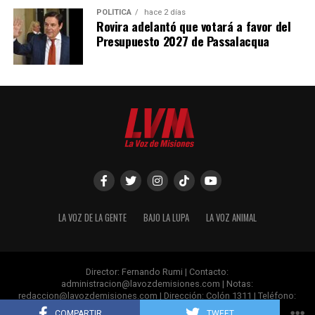
POLÍTICA
hace 2 días
Rovira adelantó que votará a favor del
Presupuesto 2027 de Passalacqua
LA VOZ DE LA GENTE
BAJO LA LUPA
LA VOZ ANIMAL
Director: Fernando Rumi | Contacto:
administracion@lavozdemisiones.com
| Notas:
redaccion@lavozdemisiones.com
| Dirección: Colón 1311 | Teléfono:
+54 376 4 809060 | Posadas- Misiones.
COMPARTIR
TWEET