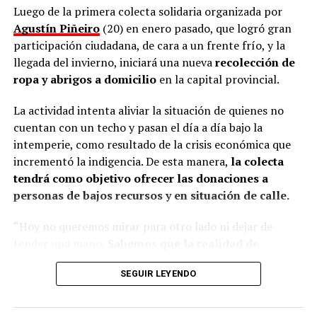
los tamborileros afroamericanos que se mezclan con las
Luego de la primera colecta solidaria organizada por
costumbres tradicionales correntinas durante enero. “A
Agustín Piñeiro
(20) en enero pasado, que logró gran
veces no entendemos la cultura del Litoral”, define.
participación ciudadana, de cara a un frente frío, y la
llegada del invierno, iniciará una nueva
recolección de
En esa línea, en 2014, Marinoni incluyó al
Curupí
, el
ropa y abrigos a domicilio
en la capital provincial.
personaje de la mitología guaraní que tiene un pene
largo y envuelto en su cuerpo, un hecho que significó
La actividad intenta aliviar la situación de quienes no
una gran polémica en el anfiteatro Mario del Tránsito
cuentan con un techo y pasan el día a día bajo la
Cocomarola, de Corrientes, donde se hacía e festival
intemperie, como resultado de la crisis económica que
chamamecero.
incrementó la indigencia. De esta manera,
la colecta
tendrá como objetivo ofrecer las donaciones a
“Las políticas culturales son muy importantes”, apunta
personas de bajos recursos y en situación de calle.
el coreógrafo posadeño al considerar que siempre fue el
Estado el que garantizó las seguridad laboral a los
“Hoy no queremos mirar para otro lado ni dejar de
bailarines.
tender una mano.
Sabemos que la realidad de
muchos es difícil, que hay noches frías, mesas
“Nunca vino una empresa a decirme: Luis, vamos a
SEGUIR LEYENDO
vacías y corazones que necesitan un poco de
poner una compañía para llevarlos afuera. Siempre el
compañía.
Por eso esta colecta nace desde lo más
Estado estuvo para garantizar espacios para la
sincero: las ganas de estar presentes, de no ser