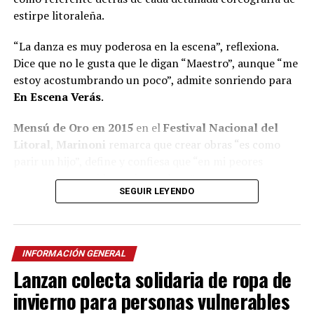
estirpe litoraleña.
“La danza es muy poderosa en la escena”, reflexiona.
Dice que no le gusta que le digan “Maestro”, aunque “me
estoy acostumbrando un poco”, admite sonriendo para
En Escena Verás
.
Mensú de Oro en 2015
en el
Festival Nacional del
Litoral
,
Marinoni
remarca que crear obras “es como
parir un hijo”, define y confiesa que “en mi peores
momentos saqué las mejores obras”.
SEGUIR LEYENDO
A pesar de quedar seleccionado
entre 600 personas
para integrar el B
allet Folklórico Nacional
al mando
de la renombrada
Norma Viola
, Marinoni concluye que
INFORMACIÓN GENERAL
“nunca me consideré un buen bailarín” y recuerda que
Lanzan colecta solidaria de ropa de
se fue de Posadas con la idea de volver y crear el grupo
de danzas que aún no existía.
invierno para personas vulnerables