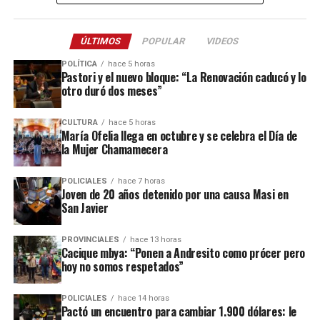
de la comisaría Primera, quienes fueron requeridos a partir de un
llamado efectuado por el sereno del predio.
ÚLTIMOS
POPULAR
VIDEOS
Este ataque se suma a otros tantos episodios similares registrados
POLÍTICA
hace 5 horas
recientemente en contra de comercios o propiedades vinculadas a
Pastori y el nuevo bloque: “La Renovación caducó y lo
otro duró dos meses”
Coleco, ex intendente de El Soberbio que en 2013 fue destituido
fraude, malversación de fondos y
del cargo por acusaciones de
CULTURA
hace 5 horas
asociación ilícita.
María Ofelia llega en octubre y se celebra el Día de
la Mujer Chamamecera
En el listado de hechos recientes figuran un incendio de cabañas
Tío Coleco
en el complejo
a fines de la semana pasada y otro
POLICIALES
hace 7 horas
ataque similar a la funeraria ahora baleada en a fines de marzo.
Joven de 20 años detenido por una causa Masi en
San Javier
Todos los episodios son investigados por el personal de la
comisaría local, aunque hasta el momento no se conocieron
PROVINCIALES
hace 13 horas
Cacique mbya: “Ponen a Andresito como prócer pero
mayores novedades
.
hoy no somos respetados”
POLICIALES
hace 14 horas
Pactó un encuentro para cambiar 1.900 dólares: le