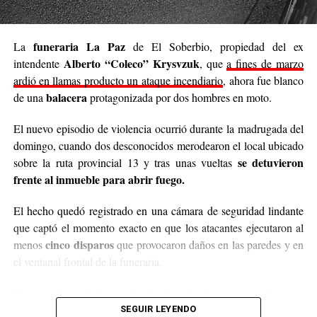
gorros, guantes y todo lo que pueda abrigar.
Cabe destacar que para mediados de mayo será la
funeraria La Paz
La
de El Soberbio, propiedad del ex
entrega de donaciones y tienen planificado realizar ollas
Alberto “Coleco” Krysvzuk
intendente
, que
a fines de marzo
populares de arroz con pollo, por lo que también
ardió en llamas producto un ataque incendiario
, ahora fue blanco
recibirán donaciones de alimentos no perecederos.
balacera
de una
protagonizada por dos hombres en moto.
Para comunicarse con el organizador de la iniciativa,
El nuevo episodio de violencia ocurrió durante la madrugada del
podrán enviar mensajes, audios o realizar llamadas al
domingo, cuando dos desconocidos merodearon el local ubicado
3764140551
o a través de Instagram
se detuvieron
sobre la ruta provincial 13 y tras unas vueltas
@agustin_pineiroo
.
frente al inmueble para abrir fuego.
El hecho quedó registrado en una cámara de seguridad lindante
que captó el momento exacto en que los atacantes ejecutaron al
cinco disparos
menos
que provocaron daños en las paredes y en
el ventanal frontal de la funeraria.
Después de la balacera, los implicados huyeron en dirección
hacia el acceso a El Soberbio y en el lugar intervino el personal
SEGUIR LEYENDO