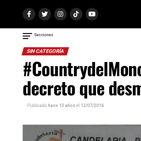
Secciones
SIN CATEGORÍA
#CountrydelMonot
decreto que desm
Publicado
hace 10 años
el
12/07/2016