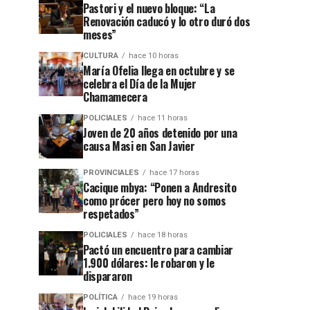
Pastori y el nuevo bloque: “La
Renovación caducó y lo otro duró dos
meses”
CULTURA
hace 10 horas
María Ofelia llega en octubre y se
celebra el Día de la Mujer
Chamamecera
POLICIALES
hace 11 horas
Joven de 20 años detenido por una
causa Masi en San Javier
PROVINCIALES
hace 17 horas
Cacique mbya: “Ponen a Andresito
como prócer pero hoy no somos
respetados”
POLICIALES
hace 18 horas
Pactó un encuentro para cambiar
1.900 dólares: le robaron y le
dispararon
POLÍTICA
hace 19 horas