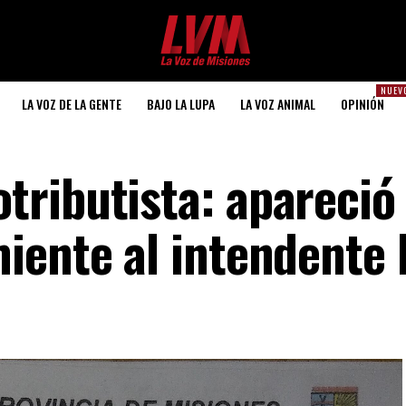
NUEV
LA VOZ DE LA GENTE
BAJO LA LUPA
LA VOZ ANIMAL
OPINIÓN
ributista: apareció 
iente al intendente