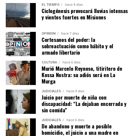
EL TIEMPO
hace 4 días
Ciclogénesis provocará lluvias intensas
Ver esta publicación en Instagram
y vientos fuertes en Misiones
OPINIÓN
hace 7 días
Cortesanos del poder: la
sobreactuación como hábito y el
armado libertario
CULTURA
hace 6 días
Murió Marcelo Reynoso, titiritero de
Kossa Nostra: su adiós será en La
Murga
JUDICIALES
hace 4 días
Juicio por muerte de niña con
discapacidad: “La dejaban encerrada y
Una publicación compartida por EMiPA (@emipaok)
sin comida”
JUDICIALES
hace 6 días
De abandono y muerte a posible
homicidio, el juicio a una madre en