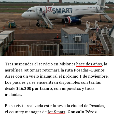
reconoce al pueblo preexistente como pueblo mbya
guaraní
”.
“
Exijo respeto y garante de nuestros derechos como
pueblo para que ninguna comunidad mbya sea
desalojada,
porque en la historia, en el pasado, en el
presente y en el futuro, vamos a seguir siendo mbya y a
defender nuestro territorio cueste lo que cueste.
Queremos que el Estado acompañe y que no haya
más desalojos en ninguna comunidad
, exigimos
Tras suspender el servicio en Misiones
hace dos años
, la
respeto por nuestro pueblo y soberanía”, enfatizó.
aerolínea Jet Smart retomará la ruta Posadas–Buenos
Aires con un vuelo inaugural el próximo 1 de noviembre.
Puente Quemado II
Los pasajes ya se encuentran disponibles con tarifas
desde
$46.300 por tramo
, con impuestos y tasas
Seguidamente,
refirió al
desalojo
que sufrió la
incluidas.
comunidad mbya Puente Quemado II el 28 de julio
pasado, medida judicial ordenada por el juez
Roberto
En su visita realizada este lunes a la ciudad de Posadas,
Sena
y que -a 48 horas de su aplicación- fue suspendido
el country manager de
Jet Smart
,
Gonzalo Pérez
por la Fiscalía de Instrucción de Puerto Rico,