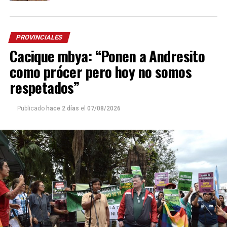
PROVINCIALES
Cacique mbya: “Ponen a Andresito
como prócer pero hoy no somos
respetados”
Publicado
hace 2 días
el
07/08/2026