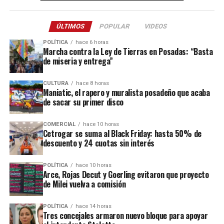
más gente porque no quiero problemas con los colonos
y menos con la autoridad”, manifestó un chofer de la
ÚLTIMOS
POPULAR
VIDEOS
zona consultado por
La Voz de Misiones
.
POLÍTICA
hace 6 horas
Marcha contra la Ley de Tierras en Posadas: “Basta
de miseria y entrega”
CULTURA
hace 8 horas
Maniatic, el rapero y muralista posadeño que acaba
de sacar su primer disco
Ver esta publicación en Instagram
COMERCIAL
hace 10 horas
Cetrogar se suma al Black Friday: hasta 50% de
descuento y 24 cuotas sin interés
POLÍTICA
hace 10 horas
Arce, Rojas Decut y Goerling evitaron que proyecto
de Milei vuelva a comisión
POLÍTICA
hace 14 horas
Tres concejales armaron nuevo bloque para apoyar