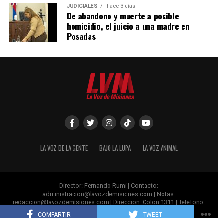
JUDICIALES
hace 3 días
De abandono y muerte a posible
homicidio, el juicio a una madre en
Posadas
LA VOZ DE LA GENTE
BAJO LA LUPA
LA VOZ ANIMAL
Ver esta publicación en Instagram
Director: Fernando Rumi | Contacto:
administracion@lavozdemisiones.com
| Notas:
redaccion@lavozdemisiones.com
| Dirección: Colón 1311 | Teléfono:
+54 376 4 809060 | Posadas- Misiones.
COMPARTIR
TWEET