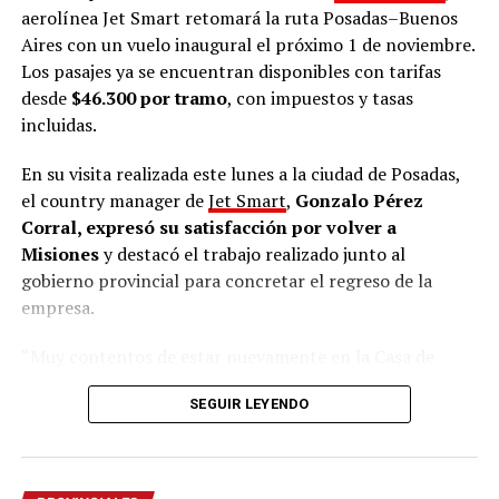
aerolínea Jet Smart retomará la ruta Posadas–Buenos
Aires con un vuelo inaugural el próximo 1 de noviembre.
Los pasajes ya se encuentran disponibles con tarifas
desde
$46.300 por tramo
, con impuestos y tasas
incluidas.
En su visita realizada este lunes a la ciudad de Posadas,
el country manager de
Jet Smart
,
Gonzalo Pérez
Corral, expresó su satisfacción por volver a
Misiones
y destacó el trabajo realizado junto al
gobierno provincial para concretar el regreso de la
empresa.
“Muy contentos de estar nuevamente en la Casa de
Gobierno de Misiones con el gobernador
Hugo
SEGUIR LEYENDO
Passalacqua
y el ministro de Turismo
José María
Arrúa
. Venimos a contarles sobre la
apertura de la
venta de los vuelos que van a conectar Buenos Aires
con Posadas a partir del 1 de noviembre
”, señaló.