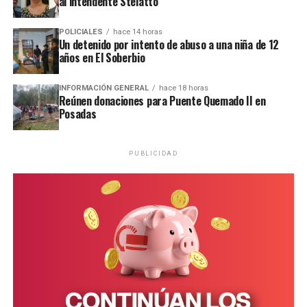
al intendente Stelatto
Ver esta publicación en Instagram
POLICIALES
hace 14 horas
Un detenido por intento de abuso a una niña de 12
Una publicación compartida por EMiPA (@emipaok)
años en El Soberbio
INFORMACIÓN GENERAL
hace 18 horas
Reúnen donaciones para Puente Quemado II en
Posadas
PUBLICIDAD
Una publicación compartida de Rebelión o Extinción Misiones (@xr.misiones)
Esta comunidad se encuentra ubicada a 22 kilómetros de
la ruta nacional 12, por lo que la única forma de acceder
es a pie o a través de vehículos contratados de manera