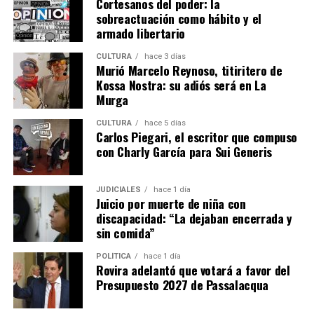
Cortesanos del poder: la
Finalmente, este domingo los miembros de la
sobreactuación como hábito y el
comunidad
regresaron al predio
y allí se encontraron
armado libertario
con personal policial. Además, según material
CULTURA
hace 3 días
fotográfico difundido por el grupo de activistas
Rebelión
Murió Marcelo Reynoso, titiritero de
o Extinción Misiones
, el propio empresario habría
Kossa Nostra: su adiós será en La
arribado al lugar cubriendo su rostro con un
Murga
pasamontaña.
CULTURA
hace 5 días
Carlos Piegari, el escritor que compuso
Entre las normativas vigentes que amparan a las
con Charly García para Sui Generis
comunidades se encuentran: la Constitución Nacional,
artículo 75, inciso 17; Convenio 169 de la OIT; Ley
JUDICIALES
hace 1 día
24.071, instrumento que obliga al Estado a garantizar la
Juicio por muerte de niña con
consulta previa, libre e informada ante medidas que los
discapacidad: “La dejaban encerrada y
afecten-; Declaración ONU (2007), así como convenios y
sin comida”
tratados internacionales de jerarquía constitucional.
POLÍTICA
hace 1 día
Rovira adelantó que votará a favor del
Presupuesto 2027 de Passalacqua