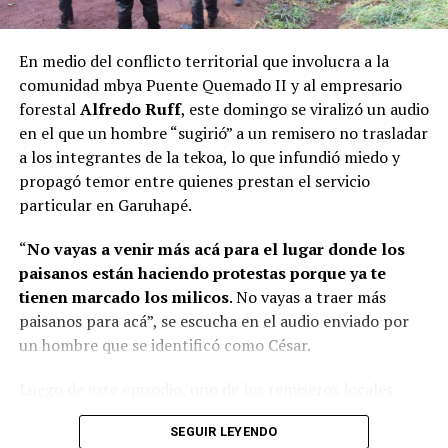
Misiones. “El empuje que le ponen acá en la provincia
de Derechos Humanos y la Dirección de Asuntos
para que nosotros lleguemos es muy importante. Ese
Guaraníes tienen prevista una
mesa de diálogo
el 7 de
trabajo mancomunado entre el sector público y el
En medio del conflicto territorial que involucra a la
agosto, para abordar la situación derivada del desalojo
privado fue clave para restablecer este vuelo”, aseguró.
comunidad mbya Puente Quemado II y al empresario
de familias el pasado 28 de julio.
forestal
Alfredo Ruff
, este domingo se viralizó un audio
A dicha mesa de trabajo serán convocados
en el que un hombre “sugirió” a un remisero no trasladar
representantes de la Policía de Misiones, del ministerio
a los integrantes de la tekoa, lo que infundió miedo y
de Gobierno, del Poder Judicial, del Ministerio Público
propagó temor entre quienes prestan el servicio
Fiscal, de la Municipalidad de Garuhapé, de la parte
particular en Garuhapé.
propietaria del inmueble, del Consejo de Caciques,
“
No vayas a venir más acá para el lugar donde los
caciques de otras comunidades mbya guaraní y un
paisanos están haciendo protestas porque ya te
intérprete.
tienen marcado los milicos
. No vayas a traer más
paisanos para acá”, se escucha en el audio enviado por
un hombre que se identificó como César.
Luego de este episodio, uno de los remiseros locales
Corral junto a Passalacqua y Arrúa
aseguró que no ofrecerá el traslado a los miembros de la
SEGUIR LEYENDO
comunidad por temor a represalias. “Yo no voy a llevar