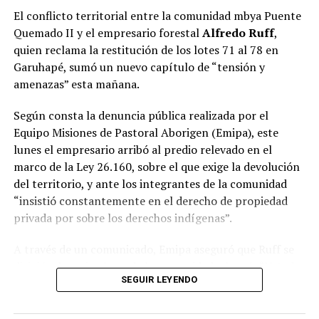
de la compañía que conectará Posadas y Buenos Aires.
El conflicto territorial entre la comunidad mbya Puente
Quemado II y el empresario forestal
Alfredo Ruff
,
Durante la reunión, las autoridades repasaron el
quien reclama la restitución de los lotes 71 al 78 en
cronograma previsto para el comienzo de la nueva
Garuhapé, sumó un nuevo capítulo de “tensión y
conexión, cuyo
vuelo inaugural tendrá lugar el
amenazas” esta mañana.
próximo 1 de noviembre
, además de intercambiar
perspectivas sobre el impacto que tendrá la
Según consta la denuncia pública realizada por el
incorporación de esta alternativa para el desarrollo del
Equipo Misiones de Pastoral Aborigen (Emipa), este
turismo, la actividad económica y la movilidad de los
lunes el empresario arribó al predio relevado en el
misioneros.
marco de la Ley 26.160, sobre el que exige la devolución
del territorio, y ante los integrantes de la comunidad
“Es muy importante para Misiones, porque somos una
“insistió constantemente en el derecho de propiedad
provincia turística y porque somos más de un millón y
privada por sobre los derechos indígenas”.
medio de misioneros. Además, Buenos Aires nos queda
lejos, por lo que ampliar la cantidad de vuelos agiliza la
A través de un comunicado, Emipa aseguró que Ruff se
economía en todos los sentidos. También favorece el
dirigió a los miembros de la comunidad y lanzó: “Ustedes
flujo de empresas y de inversiones. Por eso, contar con
SEGUIR LEYENDO
son paraguayos” y “usurpadores”.
una mayor conectividad aérea es algo muy positivo para
toda la provincia”, remarcó Passalacqua durante la
En un video que fue adjunto al escrito difundido en sus