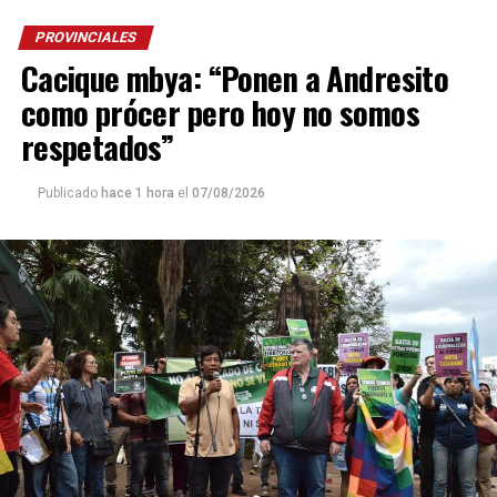
PROVINCIALES
Cacique mbya: “Ponen a Andresito
como prócer pero hoy no somos
respetados”
Publicado
hace 1 hora
el
07/08/2026