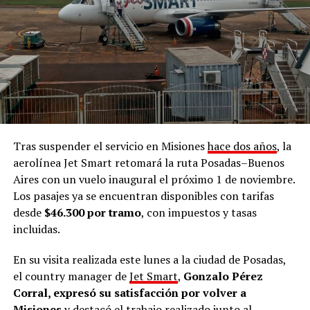
guaraní
”.
“
Exijo respeto y garante de nuestros derechos como
pueblo para que ninguna comunidad mbya sea
desalojada,
porque en la historia, en el pasado, en el
presente y en el futuro, vamos a seguir siendo mbya y a
defender nuestro territorio cueste lo que cueste.
Queremos que el Estado acompañe y que no haya
más desalojos en ninguna comunidad
, exigimos
Tras suspender el servicio en Misiones
hace dos años
, la
respeto por nuestro pueblo y soberanía”, enfatizó.
aerolínea Jet Smart retomará la ruta Posadas–Buenos
Aires con un vuelo inaugural el próximo 1 de noviembre.
Puente Quemado II
Los pasajes ya se encuentran disponibles con tarifas
desde
$46.300 por tramo
, con impuestos y tasas
Seguidamente,
refirió al
desalojo
que sufrió la
incluidas.
comunidad mbya Puente Quemado II el 28 de julio
pasado, medida judicial ordenada por el juez
Roberto
En su visita realizada este lunes a la ciudad de Posadas,
Sena
y que -a 48 horas de su aplicación- fue suspendido
el country manager de
Jet Smart
,
Gonzalo Pérez
por la Fiscalía de Instrucción de Puerto Rico,
Corral, expresó su satisfacción por volver a
encabezada por
Héctor Simón
.
Misiones
y destacó el trabajo realizado junto al