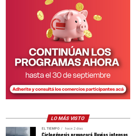
caciques de otras comunidades mbya guaraní y un
intérprete.
Corral junto a Passalacqua y Arrúa
LO MÁS VISTO
EL TIEMPO
hace 2 días
Ciclogénesis provocará lluvias intensas