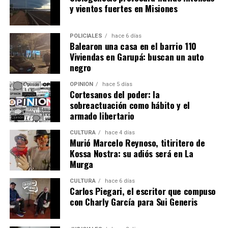
Ver esta publicación en Instagram
y vientos fuertes en Misiones
POLICIALES
hace 6 días
Balearon una casa en el barrio 110
Viviendas en Garupá: buscan un auto
negro
OPINIÓN
hace 5 días
Cortesanos del poder: la
sobreactuación como hábito y el
armado libertario
CULTURA
hace 4 días
Murió Marcelo Reynoso, titiritero de
Kossa Nostra: su adiós será en La
Una publicación compartida por EMiPA (@emipaok)
Murga
CULTURA
hace 6 días
Carlos Piegari, el escritor que compuso
con Charly García para Sui Generis