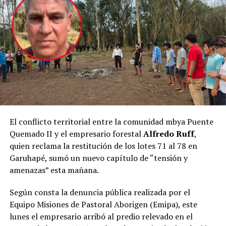
informada ante medidas que los afecten-; la Declaración
Posadas sea nuevamente un destino de Jet Smart”,
ONU (2007), así como también convenios y tratados
manifestó.
internacionales de jerarquía constitucional.
Mesa de trabajo
Corral fue recibido por el mandatario provincial en el
marco de un encuentro de trabajo centrado en el
fortalecimiento de la conectividad aérea de Misiones y
en los preparativos para el inicio de la nueva línea aérea
de la compañía que conectará Posadas y Buenos Aires.
El conflicto territorial entre la comunidad mbya Puente
Quemado II y el empresario forestal
Alfredo Ruff
,
Durante la reunión, las autoridades repasaron el
quien reclama la restitución de los lotes 71 al 78 en
cronograma previsto para el comienzo de la nueva
Garuhapé, sumó un nuevo capítulo de “tensión y
conexión, cuyo
vuelo inaugural tendrá lugar el
amenazas” esta mañana.
próximo 1 de noviembre
, además de intercambiar
perspectivas sobre el impacto que tendrá la
Según consta la denuncia pública realizada por el
incorporación de esta alternativa para el desarrollo del
Equipo Misiones de Pastoral Aborigen (Emipa), este
turismo, la actividad económica y la movilidad de los
lunes el empresario arribó al predio relevado en el
misioneros.