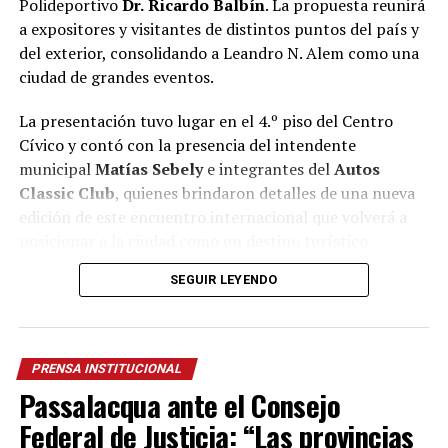
Polideportivo
Dr.
Ricardo Balbín
. La propuesta reunirá
a expositores y visitantes de distintos puntos del país y
del exterior, consolidando a Leandro N. Alem como una
ciudad de grandes eventos.
La presentación tuvo lugar en el 4.º piso del Centro
Cívico y contó con la presencia del intendente
municipal
Matías Sebely
e integrantes del
Autos
Classic Club
, quienes brindaron detalles de una nueva
edición de este encuentro internacional que volverá a
posicionar a la ciudad como un destino turístico
durante el fin de semana.
SEGUIR LEYENDO
Durante el lanzamiento, el intendente destacó que el
municipio
continúa apostando a una agenda
permanente de eventos que generan un impacto directo
PRENSA INSTITUCIONAL
en la economía local.
Passalacqua ante el Consejo
“Cada evento que llega a Alem moviliza nuestra
Federal de Justicia: “Las provincias