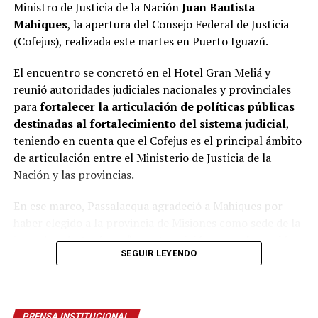
fortaleciendo su perfil como sede de encuentros de
Ministro de Justicia de la Nación
Juan Bautista
relevancia
nacional
e internacional, impulsando el
Mahiques
, la apertura del Consejo Federal de Justicia
turismo, dinamizando la actividad comercial y
(Cofejus), realizada este martes en Puerto Iguazú.
gastronómica y generando un importante movimiento
económico para toda la comunidad, en el marco de las
El encuentro se concretó en el Hotel Gran Meliá y
actividades
Rumbo al Centenario
.
reunió autoridades judiciales nacionales y provinciales
para
fortalecer la articulación de políticas públicas
destinadas al fortalecimiento del sistema judicial
,
teniendo en cuenta que el Cofejus es el principal ámbito
de articulación entre el Ministerio de Justicia de la
Nación y las provincias.
En ese marco, Passalacqua agradeció a Mahiques por
haber elegido a la provincia de Misiones como sede de la
jornada y destacó que “
nuestra visión no es la nación y
SEGUIR LEYENDO
la provincia, sino que las provincias somos la
nación
”. Destacó además que para Misiones significa
mucho el proyecto nacional de fortalecer la justicia
federal en zona de frontera ya que la provincia “está
PRENSA INSTITUCIONAL