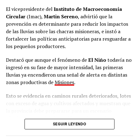
Misiones,
Rosanna Pía Venchiarutti Sartori
. Además,
El vicepresidente del
Instituto de Macroeconomía
ministros, secretarios, subsecretarios y representantes
Circular
(Imac),
Martin Sereno
, advirtió que la
de las áreas de Justicia de todas las provincias
prevención es determinante para reducir los impactos
argentinas y de la Ciudad Autónoma de Buenos Aires.
de las lluvias sobre las chacras misioneras, e instó a
fortalecer las políticas anticipatorias para resguardar a
Durante la apertura se realizó la presentación
los pequeños productores.
institucional del Cofejus y de las principales líneas de
gestión impulsadas por el Ministerio de Justicia de la
Destacó que aunque el fenómeno de
El Niño
todavía no
Nación. Posteriormente, se llevó adelante la elección de
ingresó en su fase de mayor intensidad, las primeras
las nuevas autoridades del Consejo, seguida por el inicio
lluvias ya encendieron una señal de alerta en distintas
de las mesas de trabajo.
zonas productivas de
Misiones
.
A lo largo de la jornada se abordaron distintos ejes
Esto se evidencia en caminos rurales deteriorados, lotes
vinculados al fortalecimiento del sistema judicial, entre
con exceso de agua y cultivos afectados y muestran que
ellos la coordinación federal de políticas criminales, el
la provincia debe prepararse para un escenario
fortalecimiento de las justicias de paz, el acceso a la
climático que podría intensificarse durante los
justicia, la mediación, la incorporación de innovación
SEGUIR LEYENDO
próximos meses.
tecnológica a los procesos judiciales y la cooperación
entre jurisdicciones, con especial atención a los sistemas