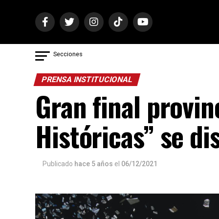
Secciones
PRENSA INSTITUCIONAL
Gran final provin
Históricas” se d
Publicado
hace 5 años
el
06/12/2021