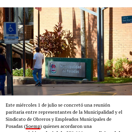
la oferta”, ya que, según remarcó,
“claramente
necesitamos de las empresas para que se estimule la
oferta”
.
En esa línea, el funcionario municipal detalló que
reciben alrededor de 30 currículums por día de
personas en búsqueda de una oportunidad laboral.
“Estamos hablando de que
recibimos más de mil
personas por mes
y, actualmente, trabajamos con unas
25 empresas por mes”, remarcó.
Acompañamiento
El director comentó que la Oficina de Empleo funciona
dentro de la Dirección de Empleo y Formación, que
Este miércoles 1 de julio se concretó una reunión
también nuclea a la Oficina de Datos de la Municipalidad
paritaria entre representantes de la Municipalidad y el
de posadeña. En ese marco, señaló que el área desarrolla
Sindicato de Obreros y Empleados Municipales de
tres líneas de trabajo.
Posadas (
Soemp
) quienes acordaron una