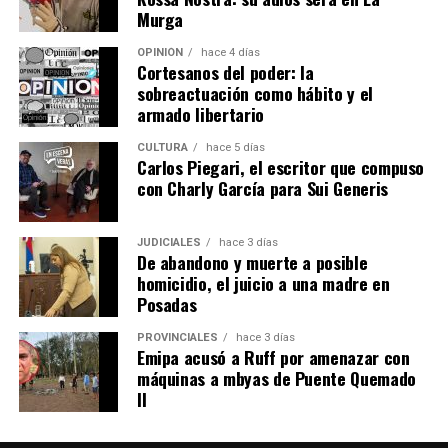
orientación laboral, coaching para el empleo,
Murga
empleabilidad y oratoria.
OPINIÓN
hace 4 días
Cortesanos del poder: la
Además, se dictan capacitaciones para emprendedores,
sobreactuación como hábito y el
cursos de oficios y formaciones en habilidades aplicables
armado libertario
al empleo formal, como informática, Excel, diseño,
marketing, manejo de redes sociales y fotografía.
CULTURA
hace 5 días
Carlos Piegari, el escritor que compuso
con Charly García para Sui Generis
Las últimas tres categorías se desarrollan junto a
instituciones educativas, cámaras empresariales,
centros de formación profesional, institutos
JUDICIALES
hace 3 días
De abandono y muerte a posible
tecnológicos y profesionales externos.
homicidio, el juicio a una madre en
Posadas
“Salimos a buscar quienes nos acompañen para ayudar y
acompañar a la persona que está en búsqueda de
PROVINCIALES
hace 3 días
Emipa acusó a Ruff por amenazar con
mejorar su situación laboral y personal”, explicó.
máquinas a mbyas de Puente Quemado
II
Abrazian señaló que, si bien la mayoría de los cursos
están orientados a personas desempleadas, cualquier