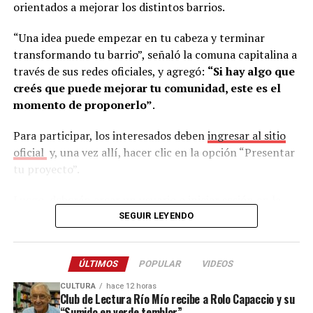
los mayores problemas que enfrentan actualmente las
orientados a mejorar los distintos barrios.
empresas.
“Una idea puede empezar en tu cabeza y terminar
“Hoy es muy complejo. Cada vez que abrís una búsqueda,
transformando tu barrio”, señaló la comuna capitalina a
sea presencial o digital, llegan muchísimos perfiles.
través de sus redes oficiales, y agregó:
“Si hay algo que
Muchas empresas no tienen un equipo de recursos
creés que puede mejorar tu comunidad, este es el
humanos y, aun teniéndolo, es muy difícil hacer frente a
momento de proponerlo”
.
esa cantidad de postulaciones”, señaló.
Para participar, los interesados deben
ingresar al sitio
En ese contexto, afirmó que la Oficina de Empleo se
oficial
y, una vez allí, hacer clic en la opción “Presentar
convierte en un aliado para simplificar el proceso.
tu proyecto”.
“Nosotros nos encargamos de todo ese proceso,
recibimos los perfiles y compartimos algo filtrado en
Luego, deberán crear un usuario o iniciar sesión en la
función de la necesidad de la empresa. Así la tarea
plataforma MuniDigital, validando que corresponda a la
SEGUIR LEYENDO
resulta mucho más sencilla y ágil”, dijo a este medio el
Municipalidad de Posadas. Posteriormente, se debe
director del área.
seleccionar la opción Presupuesto Participativo y
ÚLTIMOS
POPULAR
VIDEOS
completar el formulario correspondiente antes de
Y añadió: “Sabemos que hoy le está doliendo mucho a las
enviar la propuesta.
CULTURA
hace 12 horas
empresas, porque hoy es muy complejo, cada vez que
Club de Lectura Río Mío recibe a Rolo Capaccio y su
“Sumido en verde temblor”
abrís una búsqueda, sea presencial o digital, en el caso