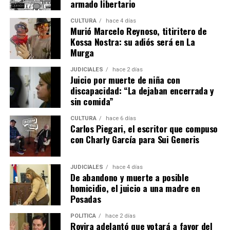
armado libertario
Las propuestas se dividen en cuatro ejes. El primero está
CULTURA
hace 4 días
orientado al primer empleo e incluye talleres propios
Murió Marcelo Reynoso, titiritero de
sobre armado de currículum, entrevistas laborales,
Kossa Nostra: su adiós será en La
orientación laboral, coaching para el empleo,
Murga
empleabilidad y oratoria.
JUDICIALES
hace 2 días
Juicio por muerte de niña con
Además, se dictan capacitaciones para emprendedores,
discapacidad: “La dejaban encerrada y
cursos de oficios y formaciones en habilidades aplicables
sin comida”
al empleo formal, como informática, Excel, diseño,
marketing, manejo de redes sociales y fotografía.
CULTURA
hace 6 días
Carlos Piegari, el escritor que compuso
con Charly García para Sui Generis
Las últimas tres categorías se desarrollan junto a
instituciones educativas, cámaras empresariales,
centros de formación profesional, institutos
JUDICIALES
hace 4 días
De abandono y muerte a posible
tecnológicos y profesionales externos.
homicidio, el juicio a una madre en
Posadas
“Salimos a buscar quienes nos acompañen para ayudar y
acompañar a la persona que está en búsqueda de
POLÍTICA
hace 2 días
Rovira adelantó que votará a favor del
mejorar su situación laboral y personal”, explicó.