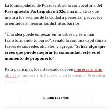
Javier Ferreira
, el secretario adjunto
Miguel Ramón
municipio.
La Municipalidad de Posadas abrió la convocatoria del
Rivero
, el secretario de organización gremial
Marcelo
Presupuesto Participativo 2026
, una iniciativa que
Javier Álvez
, el tesorero
Hugo Cabrera Bogado
y el
Según Abrazian, este sistema permite resolver uno de
invita a los vecinos de la ciudad a presentar proyectos
asesor legal
Walter Duarte
.
los mayores problemas que enfrentan actualmente las
orientados a mejorar los distintos barrios.
empresas.
“Una idea puede empezar en tu cabeza y terminar
“Hoy es muy complejo. Cada vez que abrís una búsqueda,
transformando tu barrio”, señaló la comuna capitalina a
sea presencial o digital, llegan muchísimos perfiles.
través de sus redes oficiales, y agregó:
“Si hay algo que
Muchas empresas no tienen un equipo de recursos
creés que puede mejorar tu comunidad, este es el
humanos y, aun teniéndolo, es muy difícil hacer frente a
momento de proponerlo”
.
esa cantidad de postulaciones”, señaló.
Para participar, los interesados deben
ingresar al sitio
En ese contexto, afirmó que la Oficina de Empleo se
oficial
y, una vez allí, hacer clic en la opción “Presentar
convierte en un aliado para simplificar el proceso.
tu proyecto”.
“Nosotros nos encargamos de todo ese proceso,
recibimos los perfiles y compartimos algo filtrado en
Luego, deberán crear un usuario o iniciar sesión en la
función de la necesidad de la empresa. Así la tarea
plataforma MuniDigital, validando que corresponda a la
SEGUIR LEYENDO
resulta mucho más sencilla y ágil”, dijo a este medio el
Municipalidad de Posadas. Posteriormente, se debe
director del área.
seleccionar la opción Presupuesto Participativo y