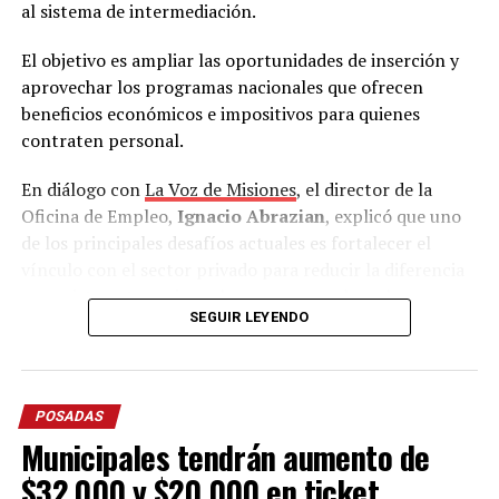
al sistema de intermediación.
El objetivo es ampliar las oportunidades de inserción y
aprovechar los programas nacionales que ofrecen
beneficios económicos e impositivos para quienes
contraten personal.
En diálogo con
La Voz de Misiones
, el director de la
Oficina de Empleo,
Ignacio Abrazian
, explicó que uno
de los principales desafíos actuales es fortalecer el
vínculo con el sector privado para reducir la diferencia
que existe entre quienes buscan un empleo y las
SEGUIR LEYENDO
vacantes disponibles.
“Tenemos una recepción muy grande de gente. Se
incrementó muchísimo la demanda en estos últimos
POSADAS
meses y en estos últimos años.
Hoy se ve un desfasaje
Municipales tendrán aumento de
entre la oferta y la demanda
, mucha demanda laboral
y la oferta está reducida, pausada”, advirtió.
$32.000 y $20.000 en ticket