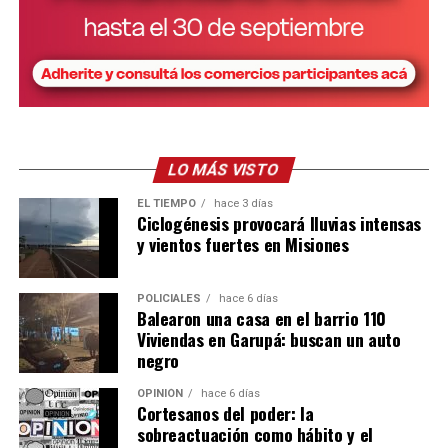
programas nacionales.
Para acceder a cualquiera de estas herramientas, tanto
las empresas como los postulantes deben estar
registrados en la Oficina de Empleo y en el
Portal
Empleo
nacional, donde también se verifica la situación
de cada empleador mediante un cruce con ARCA.
LO MÁS VISTO
Capacitaciones para mejorar la
EL TIEMPO
hace 3 días
Una publicación compartida por Muni Posadas (@muniposadas)
Ciclogénesis provocará lluvias intensas
empleabilidad
y vientos fuertes en Misiones
Otra de las principales funciones del organismo es la
POLICIALES
hace 6 días
capacitación gratuita para fortalecer los perfiles
Balearon una casa en el barrio 110
laborales.
Viviendas en Garupá: buscan un auto
negro
“Las consideramos como la principal herramienta que le
OPINIÓN
hace 6 días
podemos facilitar a los chicos que están en el proceso de
Cortesanos del poder: la
búsqueda laboral”, sostuvo Abrazian.
sobreactuación como hábito y el