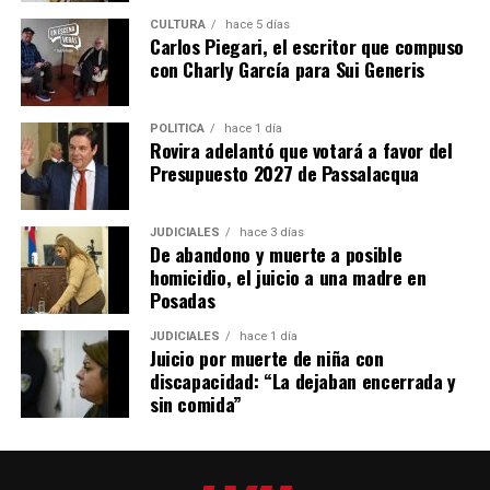
empleabilidad y oratoria.
CULTURA
hace 5 días
Carlos Piegari, el escritor que compuso
Además, se dictan capacitaciones para emprendedores,
con Charly García para Sui Generis
cursos de oficios y formaciones en habilidades aplicables
al empleo formal, como informática, Excel, diseño,
marketing, manejo de redes sociales y fotografía.
POLÍTICA
hace 1 día
Rovira adelantó que votará a favor del
Presupuesto 2027 de Passalacqua
Las últimas tres categorías se desarrollan junto a
instituciones educativas, cámaras empresariales,
centros de formación profesional, institutos
JUDICIALES
hace 3 días
De abandono y muerte a posible
tecnológicos y profesionales externos.
homicidio, el juicio a una madre en
Posadas
“Salimos a buscar quienes nos acompañen para ayudar y
acompañar a la persona que está en búsqueda de
JUDICIALES
hace 1 día
Juicio por muerte de niña con
mejorar su situación laboral y personal”, explicó.
discapacidad: “La dejaban encerrada y
sin comida”
Abrazian señaló que, si bien la mayoría de los cursos
están orientados a personas desempleadas, cualquier
vecino puede participar sin costo, incluso quienes ya
cuentan con empleo y buscan fortalecer su perfil