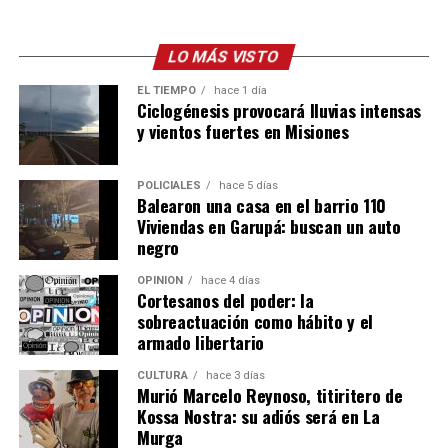
registrados en la Oficina de Empleo y en el
Portal
Empleo
nacional, donde también se verifica la situación
de cada empleador mediante un cruce con ARCA.
LO MÁS VISTO
Capacitaciones para mejorar la
EL TIEMPO
hace 1 día
Una publicación compartida por Muni Posadas (@muniposadas)
Ciclogénesis provocará lluvias intensas
empleabilidad
y vientos fuertes en Misiones
Otra de las principales funciones del organismo es la
POLICIALES
hace 5 días
capacitación gratuita para fortalecer los perfiles
Balearon una casa en el barrio 110
laborales.
Viviendas en Garupá: buscan un auto
negro
“Las consideramos como la principal herramienta que le
OPINIÓN
hace 4 días
podemos facilitar a los chicos que están en el proceso de
Cortesanos del poder: la
búsqueda laboral”, sostuvo Abrazian.
sobreactuación como hábito y el
armado libertario
Las propuestas se dividen en cuatro ejes. El primero está
CULTURA
hace 3 días
orientado al primer empleo e incluye talleres propios
Murió Marcelo Reynoso, titiritero de
sobre armado de currículum, entrevistas laborales,
Kossa Nostra: su adiós será en La
orientación laboral, coaching para el empleo,
Murga