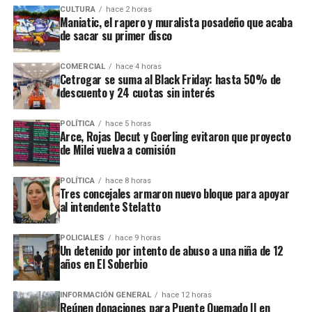
imposible hacer frente
a eso, y en el caso digital
CULTURA
hace 2 horas
el proyecto será cargado por personal municipal.
Maniatic, el rapero y muralista posadeño que acaba
sucede lo mismo, te llegan muchísimos perfiles que la
de sacar su primer disco
“Tenés tiempo hasta el 31 de julio para presentar tu
gente aplica por más que no sea idónea”.
proyecto de manera online o presencial. Diseñemos
COMERCIAL
hace 4 horas
Beneficios para las empresas
juntos la ciudad”
, indica el comunicado oficial.
Cetrogar se suma al Black Friday: hasta 50% de
descuento y 24 cuotas sin interés
Además de la preselección de personal, la Oficina de
La convocatoria es libre y gratuita para todos los
Empleo administra distintos programas nacionales que
vecinos de la capital provincial. Las iniciativas deberán
POLÍTICA
hace 5 horas
Arce, Rojas Decut y Goerling evitaron que proyecto
incentivan la contratación formal.
presentarse con dos responsables principales y dos
de Milei vuelva a comisión
acompañantes que respalden la propuesta.
Uno de ellos es el programa
Entrenamiento para el
POLÍTICA
hace 8 horas
Trabajo
, destinado a prácticas laborales similares a una
La iniciativa del Municipio seleccionará
11 obras
Tres concejales armaron nuevo bloque para apoyar
pasantía. Tiene una duración de tres o cuatro meses,
al intendente Stelatto
ganadoras
para el desarrollo de la ciudad.
jornadas reducidas y, según Abrazian, “es por ahí el
programa que más tracción tiene en la oficina”.
POLICIALES
hace 9 horas
Un detenido por intento de abuso a una niña de 12
años en El Soberbio
El segundo es el programa de
Inserción Laboral
,
mediante el cual las empresas efectivizan a trabajadores
INFORMACIÓN GENERAL
hace 12 horas
y acceden a distintos beneficios.
Reúnen donaciones para Puente Quemado II en