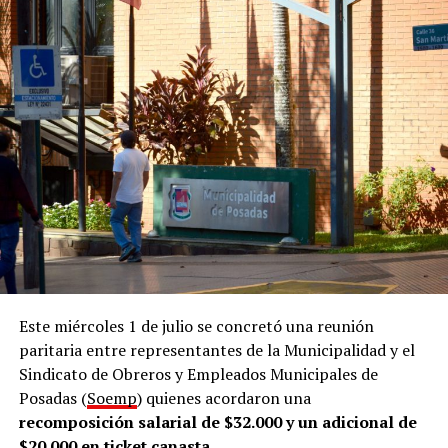
necesitamos de las empresas para que se estimule la
oferta”
.
En esa línea, el funcionario municipal detalló que
reciben alrededor de 30 currículums por día de
personas en búsqueda de una oportunidad laboral.
“Estamos hablando de que
recibimos más de mil
personas por mes
y, actualmente, trabajamos con unas
25 empresas por mes”, remarcó.
Acompañamiento
El director comentó que la Oficina de Empleo funciona
dentro de la Dirección de Empleo y Formación, que
Este miércoles 1 de julio se concretó una reunión
también nuclea a la Oficina de Datos de la Municipalidad
paritaria entre representantes de la Municipalidad y el
de posadeña. En ese marco, señaló que el área desarrolla
Sindicato de Obreros y Empleados Municipales de
tres líneas de trabajo.
Posadas (
Soemp
) quienes acordaron una
recomposición salarial de $32.000 y un adicional de
De acuerdo con lo que contó Abrazian a
LVM
, la primera
$20.000 en ticket canasta.