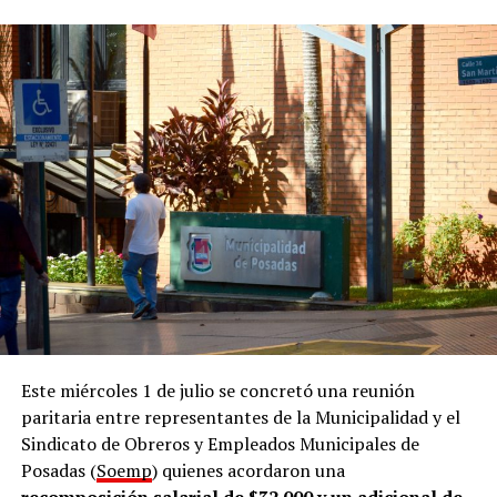
la oferta”, ya que, según remarcó,
“claramente
necesitamos de las empresas para que se estimule la
oferta”
.
En esa línea, el funcionario municipal detalló que
reciben alrededor de 30 currículums por día de
personas en búsqueda de una oportunidad laboral.
“Estamos hablando de que
recibimos más de mil
personas por mes
y, actualmente, trabajamos con unas
25 empresas por mes”, remarcó.
Acompañamiento
El director comentó que la Oficina de Empleo funciona
dentro de la Dirección de Empleo y Formación, que
Este miércoles 1 de julio se concretó una reunión
también nuclea a la Oficina de Datos de la Municipalidad
paritaria entre representantes de la Municipalidad y el
de posadeña. En ese marco, señaló que el área desarrolla
Sindicato de Obreros y Empleados Municipales de
tres líneas de trabajo.
Posadas (
Soemp
) quienes acordaron una