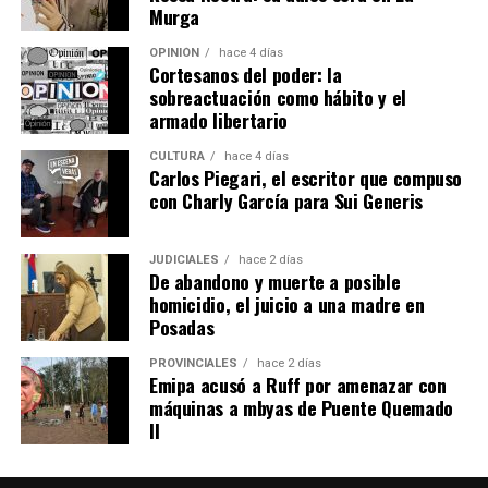
orientación laboral, coaching para el empleo,
Murga
empleabilidad y oratoria.
OPINIÓN
hace 4 días
Cortesanos del poder: la
Además, se dictan capacitaciones para emprendedores,
sobreactuación como hábito y el
cursos de oficios y formaciones en habilidades aplicables
armado libertario
al empleo formal, como informática, Excel, diseño,
marketing, manejo de redes sociales y fotografía.
CULTURA
hace 4 días
Carlos Piegari, el escritor que compuso
con Charly García para Sui Generis
Las últimas tres categorías se desarrollan junto a
instituciones educativas, cámaras empresariales,
centros de formación profesional, institutos
JUDICIALES
hace 2 días
De abandono y muerte a posible
tecnológicos y profesionales externos.
homicidio, el juicio a una madre en
Posadas
“Salimos a buscar quienes nos acompañen para ayudar y
acompañar a la persona que está en búsqueda de
PROVINCIALES
hace 2 días
Emipa acusó a Ruff por amenazar con
mejorar su situación laboral y personal”, explicó.
máquinas a mbyas de Puente Quemado
II
Abrazian señaló que, si bien la mayoría de los cursos
están orientados a personas desempleadas, cualquier
vecino puede participar sin costo, incluso quienes ya