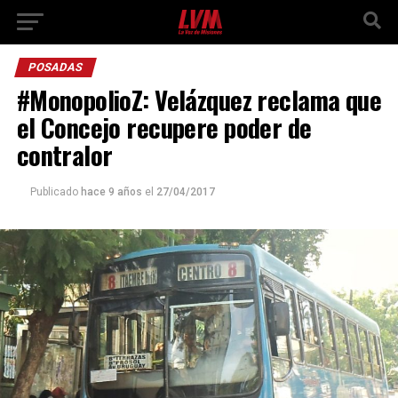
POSADAS
#MonopolioZ: Velázquez reclama que
el Concejo recupere poder de
contralor
Publicado
hace 9 años
el
27/04/2017