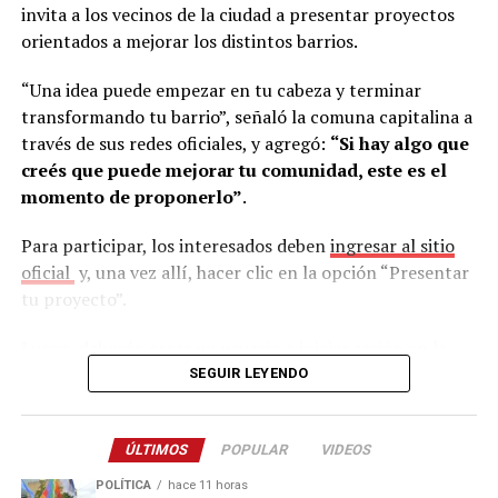
Según Abrazian, este sistema permite resolver uno de
invita a los vecinos de la ciudad a presentar proyectos
asesor legal
Walter Duarte
.
los mayores problemas que enfrentan actualmente las
orientados a mejorar los distintos barrios.
empresas.
“Una idea puede empezar en tu cabeza y terminar
“Hoy es muy complejo. Cada vez que abrís una búsqueda,
transformando tu barrio”, señaló la comuna capitalina a
sea presencial o digital, llegan muchísimos perfiles.
través de sus redes oficiales, y agregó:
“Si hay algo que
Muchas empresas no tienen un equipo de recursos
creés que puede mejorar tu comunidad, este es el
humanos y, aun teniéndolo, es muy difícil hacer frente a
momento de proponerlo”
.
esa cantidad de postulaciones”, señaló.
Para participar, los interesados deben
ingresar al sitio
En ese contexto, afirmó que la Oficina de Empleo se
oficial
y, una vez allí, hacer clic en la opción “Presentar
convierte en un aliado para simplificar el proceso.
tu proyecto”.
“Nosotros nos encargamos de todo ese proceso,
recibimos los perfiles y compartimos algo filtrado en
Luego, deberán crear un usuario o iniciar sesión en la
función de la necesidad de la empresa. Así la tarea
plataforma MuniDigital, validando que corresponda a la
SEGUIR LEYENDO
resulta mucho más sencilla y ágil”, dijo a este medio el
Municipalidad de Posadas. Posteriormente, se debe
director del área.
seleccionar la opción Presupuesto Participativo y
ÚLTIMOS
POPULAR
VIDEOS
completar el formulario correspondiente antes de
Y añadió: “Sabemos que hoy le está doliendo mucho a las
enviar la propuesta.
POLÍTICA
hace 11 horas