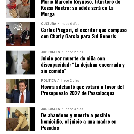
Murió Marcelo Reynoso, titiritero de
sobre armado de currículum, entrevistas laborales,
Kossa Nostra: su adiós será en La
orientación laboral, coaching para el empleo,
Murga
empleabilidad y oratoria.
CULTURA
hace 6 días
Carlos Piegari, el escritor que compuso
Además, se dictan capacitaciones para emprendedores,
con Charly García para Sui Generis
cursos de oficios y formaciones en habilidades aplicables
al empleo formal, como informática, Excel, diseño,
marketing, manejo de redes sociales y fotografía.
JUDICIALES
hace 2 días
Juicio por muerte de niña con
discapacidad: “La dejaban encerrada y
Las últimas tres categorías se desarrollan junto a
sin comida”
instituciones educativas, cámaras empresariales,
centros de formación profesional, institutos
POLÍTICA
hace 2 días
Rovira adelantó que votará a favor del
tecnológicos y profesionales externos.
Presupuesto 2027 de Passalacqua
“Salimos a buscar quienes nos acompañen para ayudar y
acompañar a la persona que está en búsqueda de
JUDICIALES
hace 3 días
De abandono y muerte a posible
mejorar su situación laboral y personal”, explicó.
homicidio, el juicio a una madre en
Posadas
Abrazian señaló que, si bien la mayoría de los cursos