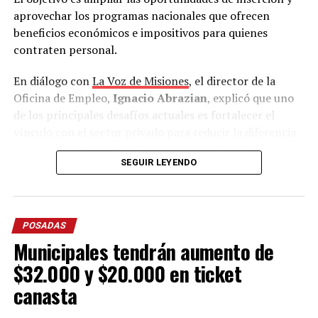
aprovechar los programas nacionales que ofrecen
beneficios económicos e impositivos para quienes
contraten personal.
En diálogo con
La Voz de Misiones
, el director de la
Oficina de Empleo,
Ignacio Abrazian
, explicó que uno
de los principales desafíos actuales es fortalecer el
vínculo con el sector privado para reducir la diferencia
que existe entre quienes buscan un empleo y las
SEGUIR LEYENDO
vacantes disponibles.
“Tenemos una recepción muy grande de gente. Se
incrementó muchísimo la demanda en estos últimos
POSADAS
meses y en estos últimos años.
Hoy se ve un desfasaje
Municipales tendrán aumento de
entre la oferta y la demanda
, mucha demanda laboral
y la oferta está reducida, pausada”, advirtió.
$32.000 y $20.000 en ticket
canasta
Frente a ese escenario, Abrazian sostuvo que el “desafío”
del área es “darse a conocer” y lograr que las empresas