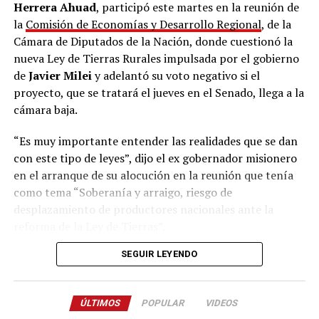
Herrera Ahuad
, participó este martes en la reunión de
El Capítulo 3, retirado hoy por Bullrich, abordaba de
la
Comisión de Economías y Desarrollo Regional
, de la
manera específica la modificación y flexibilización de la
Cámara de Diputados de la Nación, donde cuestionó la
Ley de Tierras Rurales 26.737, desmontando las
nueva Ley de Tierras Rurales impulsada por el gobierno
restricciones para que capitales y ciudadanos
de
Javier Milei
y adelantó su voto negativo si el
extranjeros adquieran campos y extensiones
proyecto, que se tratará el jueves en el Senado, llega a la
territoriales en el país.
cámara baja.
Entre los puntos centrales y los cambios más
“Es muy importante entender las realidades que se dan
relevantes, se destacaba el aumento del tope vigente, de
con este tipo de leyes”, dijo el ex gobernador misionero
15% a 25% la propiedad foránea de la tierra a nivel
en el arranque de su alocución en la reunión que tenía
nacional, provincial y municipal.
como tema “Soberanía y arraigo, riesgo de
desplazamiento de productores nacionales ante la
Esto ya había sido objeto de cambio por parte del
reforma de la Ley de Tierras”.
gobierno en su intento por conseguir los votos en el
SEGUIR LEYENDO
Senado, ya que el proyecto original proponía liberar por
Flanqueado por su colega de bloque, la diputada
Yamila
completo la compra de tierras por parte de extranjeros.
Ruiz
, Herrera Ahuad opinó que “muchos seduce el
título de la primera parte de la ley, que habla de la
El Capítulo 3 derogaba también los controles locales y
ÚLTIMOS
POPULAR
VIDEOS
‘inviolabilidad de la propiedad privada’, porque, claro, a