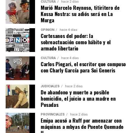
patrimonio”.
CULTURA
hace 2 días
Murió Marcelo Reynoso, titiritero de
Kossa Nostra: su adiós será en La
“A lo largo de los cuatro años que me tocó ser
Murga
gobernador, los momentos más felices fue cuando pude
entregar a un colono el título de propiedad para que sea
OPINIÓN
hace 4 días
Cortesanos del poder: la
dueño de su propia tierra”, apuntó Herrera Ahuad y
sobreactuación como hábito y el
lanzó: “Yo no me permito estar del lado del que se la va
armado libertario
a sacar”.
CULTURA
hace 4 días
Carlos Piegari, el escritor que compuso
con Charly García para Sui Generis
Una publicación compartida de Carlos Omar Arce (@drcarlosarce_)
JUDICIALES
hace 2 días
De abandono y muerte a posible
homicidio, el juicio a una madre en
Posadas
PROVINCIALES
hace 2 días
Emipa acusó a Ruff por amenazar con
máquinas a mbyas de Puente Quemado
II