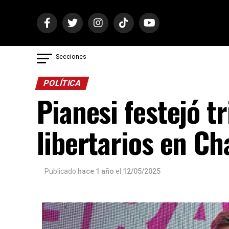
Secciones
POLÍTICA
Pianesi festejó t
libertarios en Ch
Publicado
hace 1 año
el
12/05/2025