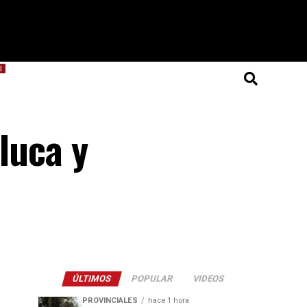
O
eluca y
ÚLTIMOS
POPULAR
VIDEOS
PROVINCIALES
hace 1 hora