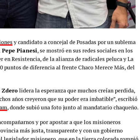
iones
y candidato a concejal de Posadas por un sublema
l Pepe Pianesi
, se mostró en sus redes sociales en los
er en Resistencia, de la alianza de radicales peluca y La
0 puntos de diferencia al frente Chaco Merece Más, del
 Zdero
lidera la esperanza que muchos creían perdida,
hos años creyeron que su poder era imbatible”, escribió
ram
, donde subió una foto junto al mandatario chaqueño.
 acompañarnos y por apostar a que los misioneros
vincia más justa, transparente y con un gobierno
el legislador misionero, que en la tierra colorada rompió