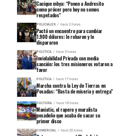
Cacique mbya: “Ponen a Andresito
como prócer pero hoy no somos
respetados”
POLICIALES
hace 2 horas
Pactó un encuentro para cambiar
1.900 dólares: le robaron y le
dispararon
POLÍTICA
hace 3 horas
Inviolabilidad Privada con media
sanción: los tres misioneros votaron a
favor
POLÍTICA
hace 17 horas
Marcha contra la Ley de Tierras en
Posadas: “Basta de miseria y entrega”
CULTURA
hace 18 horas
Maniatic, el rapero y muralista
posadeño que acaba de sacar su
primer disco
COMERCIAL
hace 20 horas