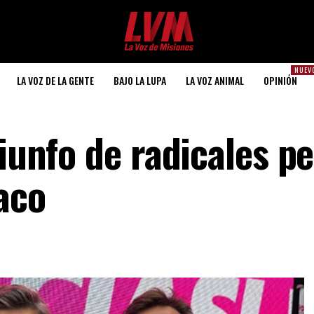
NUEV
LA VOZ DE LA GENTE
BAJO LA LUPA
LA VOZ ANIMAL
OPINIÓN
riunfo de radicales p
aco