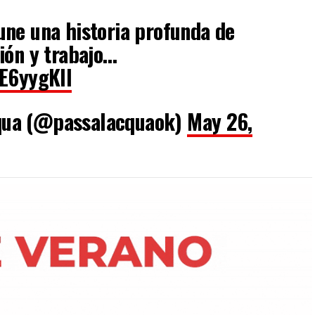
une una historia profunda de
ión y trabajo…
wE6yygKlI
qua (@passalacquaok)
May 26,