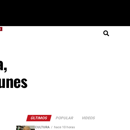
O
a,
munes
ÚLTIMOS
POPULAR
VIDEOS
CULTURA
hace 10 horas