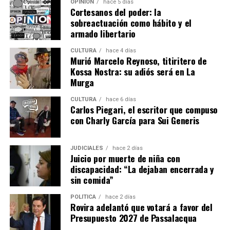
provincia todos los días, y llevar esas voces al Congreso
OPINIÓN
hace 5 días
movilización pregona el rechazo en medio de incidentes.
Cortesanos del poder: la
de la Nación”.
sobreactuación como hábito y el
armado libertario
Entre las prioridades de su bloque, Rojas Decut enlistó la
“defensa de la tierra misionera, el rechazo a cualquier
CULTURA
hace 4 días
Murió Marcelo Reynoso, titiritero de
reforma que facilite la extranjerización indiscriminada
Kossa Nostra: su adiós será en La
de tierras rurales, sin tener en cuenta las
Murga
particularidades de las provincias, o que debilite la
protección de las zonas de frontera hídrica, con el
CULTURA
hace 6 días
Carlos Piegari, el escritor que compuso
Acuífero Guaraní como patrimonio estratégico
con Charly García para Sui Generis
irrenunciable; la custodia de la biodiversidad; el
federalismo real; la educación como motor de
desarrollo; el trabajo, la producción y la innovación, con
JUDICIALES
hace 2 días
Juicio por muerte de niña con
el crecimiento equilibrado en los casi 30.000 km² de la
discapacidad: “La dejaban encerrada y
provincia, generando más oportunidades para cerca de
sin comida”
1.300.000 misioneros”.
POLÍTICA
hace 2 días
Rovira adelantó que votará a favor del
“Estoy a disposición para llevar la voz del gobierno de
Presupuesto 2027 de Passalacqua
mi provincia al Congreso de la Nación”, señaló Rojas