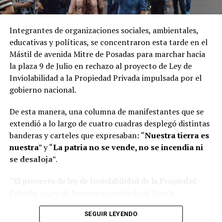
La
ley
vigente, impulsada en 2020, prohíbe modificar
durante
60 años
el uso de bosques nativos y humedales
Integrantes de organizaciones sociales, ambientales,
afectados por incendios y durante
30 años
en el caso de
educativas y políticas, se concentraron esta tarde en el
tierras agropecuarias. El Gobierno busca flexibilizar ese
Mástil de avenida Mitre de Posadas para marchar hacia
régimen al considerar que castiga a los propietarios de
la plaza 9 de Julio en rechazo al proyecto de Ley de
los inmuebles incendiados.
Inviolabilidad a la Propiedad Privada impulsada por el
gobierno nacional.
En el capítulo sobre desalojos el oficialismo junto a los
aliados tuvo 36 votos ya que la chubutense
Edith
De esta manera, una columna de manifestantes que se
Terenzi
decidió abstenerse.
extendió a lo largo de cuatro cuadras desplegó distintas
banderas y carteles que expresaban: “
Nuestra tierra es
Cómo quedan los desalojos
nuestra
” y “
La patria no se vende, no se incendia ni
se desaloja
”.
– Se aplicará el desalojo exprés en los casos en que se
trate de
inmuebles usurpados o tenedores precarios.
“El proyecto de ley de Inviolabilidad de la Propiedad
Privada, o Ley de Extranjerización de la Tierra,
– El
juez podrá disponer la inmediata entrega del
favorecería a una mayor concentración y
inmueble si
“el derecho invocado fuese verosímil y
SEGUIR LEYENDO
extranjerización de la tierra, permitiendo una mayor
previa caución juratoria”.