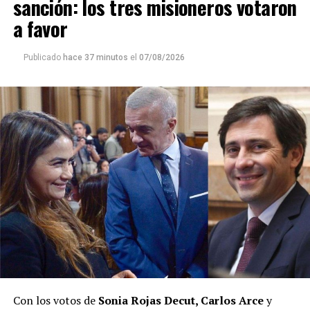
sanción: los tres misioneros votaron
a favor
Publicado
hace 37 minutos
el
07/08/2026
Con los votos de
Sonia Rojas Decut, Carlos Arce
y