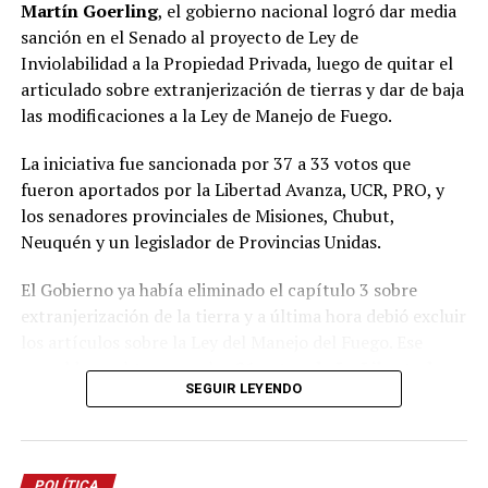
Martín Goerling
, el gobierno nacional logró dar media
sanción en el Senado al proyecto de Ley de
Inviolabilidad a la Propiedad Privada, luego de quitar el
articulado sobre extranjerización de tierras y dar de baja
las modificaciones a la Ley de Manejo de Fuego.
La iniciativa fue sancionada por 37 a 33 votos que
fueron aportados por la Libertad Avanza, UCR, PRO, y
los senadores provinciales de Misiones, Chubut,
Neuquén y un legislador de Provincias Unidas.
El Gobierno ya había eliminado el capítulo 3 sobre
extranjerización de la tierra y a última hora debió excluir
los artículos sobre la Ley del Manejo del Fuego.
Ese
respaldo se obtuvo con los
21 votos de La Libertad
SEGUIR LEYENDO
Avanza
,
9 de la UCR
,
3 del PRO
, los dos senadores
misioneros
Carlos Arce
y
Sonia Rojas Decut
, el
correntino
Carlos “Camau” Espínola
y la chubutense
Edith Terenzi
.
POLÍTICA