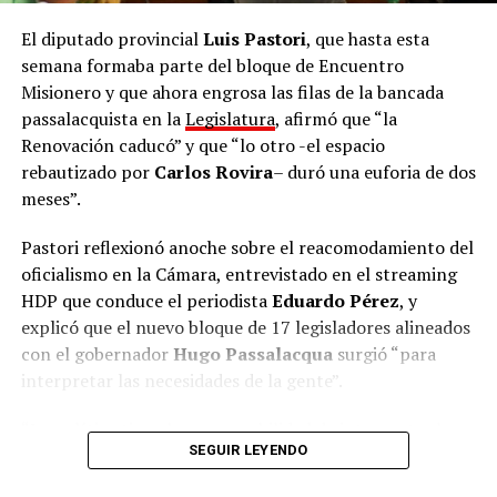
el descontrol y la negligencia. Una Misiones mejor es
posible, y hoy empezamos a construirla”, remarcó.
El diputado provincial
Luis Pastori
, que hasta esta
semana formaba parte del bloque de Encuentro
De cara al proceso electoral, el presidente del partido
Misionero y que ahora engrosa las filas de la bancada
fue tajante sobre los adversarios locales: “La mona,
passalacquista en la
Legislatura
, afirmó que “la
aunque se vista de seda, mona queda. Van a ponerse el
Renovación caducó” y que “lo otro -el espacio
nombre que quieran, a cambiarse de nombre, pero
rebautizado por
Carlos Rovira
– duró una euforia de dos
representan lo mismo. Nosotros somos lo opuesto,
meses”.
somos las ideas de la libertad y tenemos la
responsabilidad de construir una alternativa clara que
Pastori reflexionó anoche sobre el reacomodamiento del
represente el cambio”.
oficialismo en la Cámara, entrevistado en el streaming
HDP que conduce el periodista
Eduardo Pérez
, y
La Escuela de Dirigentes continuará con un ciclo de
explicó que el nuevo bloque de 17 legisladores alineados
capacitaciones orientadas a dotar de herramientas a
con el gobernador
Hugo Passalacqua
surgió “para
los futuros concejales, intendentes y equipos de
interpretar las necesidades de la gente”.
gestión
de La Libertad Avanza en todo el territorio
misionero.
“La política tiene la responsabilidad de interpretar la
SEGUIR LEYENDO
necesidad de la gente y transformarla en soluciones”,
argumentó Pastori y señaló que “cuando la política