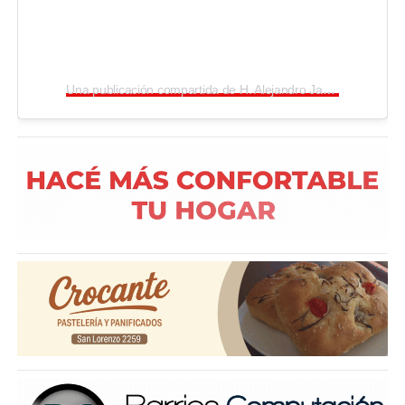
Una publicación compartida de H. Alejandro Jabornicky (@alejandrojabornicky)