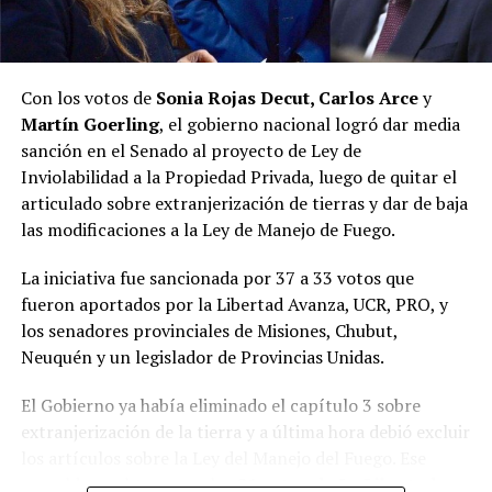
cosas. Y aquel espacio político, que fue muy importante
en la política misionera, perdió la capacidad de
interpretar lo que la sociedad estaba demandando, y hay
un nuevo espacio que está ocupando esa tarea”, resumió.
Con los votos de
Sonia Rojas Decut, Carlos Arce
y
Martín Goerling
, el gobierno nacional logró dar media
Pastori sostuvo que “la Renovación caducó de un día
sanción en el Senado al proyecto de Ley de
para el otro” y que Encuentro Misionero, el sello con el
Inviolabilidad a la Propiedad Privada, luego de quitar el
que Rovira reemplazó al Partido de la Concordia Social,
articulado sobre extranjerización de tierras y dar de baja
“duró dos meses”; y que “en esa obligación de volver a
las modificaciones a la Ley de Manejo de Fuego.
generar una política buena, que interprete a la gente y
de soluciones”, es que despuntó el Movimiento Por lo
La iniciativa fue sancionada por 37 a 33 votos que
que Viene, que busca la reelección del gobernador
fueron aportados por la Libertad Avanza, UCR, PRO, y
Passalacqua en 2027.
los senadores provinciales de Misiones, Chubut,
Neuquén y un legislador de Provincias Unidas.
Volver a los 17
El Gobierno ya había eliminado el capítulo 3 sobre
El nuevo bloque, bautizado Por lo que viene, al que
extranjerización de la tierra y a última hora debió excluir
también se acopló Pastori, quedó integrado por
Juan
los artículos sobre la Ley del Manejo del Fuego.
Ese
José Szychowski
, que fue elegido para presidir el
respaldo se obtuvo con los
21 votos de La Libertad