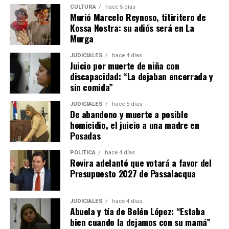
CULTURA
hace 5 días
Murió Marcelo Reynoso, titiritero de
– Si se mantiene el incumplimiento del inquilino, el
Kossa Nostra: su adiós será en La
propietario puede iniciar la acción de desalojo que se
Murga
efectuará en un plazo de 10 días hábiles.
JUDICIALES
hace 4 días
Juicio por muerte de niña con
– El propietario no puede negarse a recibir las llaves ni
discapacidad: “La dejaban encerrada y
poner condiciones para aceptarlas, aunque puede dejar
sin comida”
asentado por escrito que quedan deudas pendientes por
reclamar después.
JUDICIALES
hace 5 días
De abandono y muerte a posible
homicidio, el juicio a una madre en
– En el caso de que haya
menores o adultos en
Posadas
situación de desamparado,
el juez deberá darles
intervención obligatoria a los organismos de protección
POLÍTICA
hace 4 días
Rovira adelantó que votará a favor del
locales y al Ministerio Público Tutelar.
Presupuesto 2027 de Passalacqua
Expropiaciones
JUDICIALES
hace 4 días
Abuela y tía de Belén López: “Estaba
– La declaración de utilidad pública se deberá aplicar de
bien cuando la dejamos con su mamá”
manera restrictiva declaración de “utilidad pública”