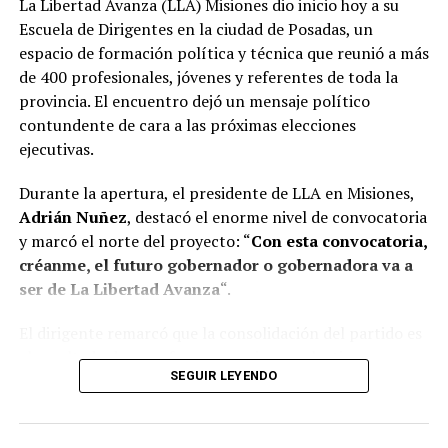
La Libertad Avanza (LLA) Misiones dio inicio hoy a su
Escuela de Dirigentes en la ciudad de Posadas, un
espacio de formación política y técnica que reunió a más
de 400 profesionales, jóvenes y referentes de toda la
provincia. El encuentro dejó un mensaje político
contundente de cara a las próximas elecciones
ejecutivas.
Durante la apertura, el presidente de LLA en Misiones,
Adrián Nuñez
, destacó el enorme nivel de convocatoria
y marcó el norte del proyecto: “
Con esta convocatoria,
créanme, el futuro gobernador o gobernadora va a
ser de La Libertad Avanza
“.
El dirigente remarcó que la consolidación del partido es
el resultado de un esfuerzo genuino y colectivo,
SEGUIR LEYENDO
construido en tiempo récord. “Acá nadie es Maradona ni
Messi, necesitamos trabajar en equipo. Si llegamos hasta
acá es porque tuvimos la capacidad entre todos de