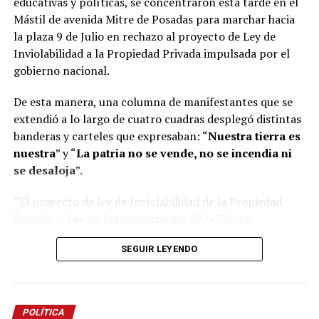
educativas y políticas, se concentraron esta tarde en el
Mástil de avenida Mitre de Posadas para marchar hacia
la plaza 9 de Julio en rechazo al proyecto de Ley de
Inviolabilidad a la Propiedad Privada impulsada por el
gobierno nacional.
De esta manera, una columna de manifestantes que se
extendió a lo largo de cuatro cuadras desplegó distintas
banderas y carteles que expresaban: “
Nuestra tierra es
nuestra
” y “
La patria no se vende, no se incendia ni
se desaloja
”.
“El proyecto de ley de Inviolabilidad de la Propiedad
Privada, o Ley de Extranjerización de la Tierra,
favorecería a una mayor concentración y
SEGUIR LEYENDO
extranjerización de la tierra, permitiendo una mayor
participación de grandes grupos económicos en la
compra de tierras productivas”, alertó uno de los
manifestantes presentes.
POLÍTICA