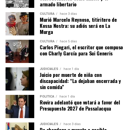
armado libertario
CULTURA
hace 3 días
Murió Marcelo Reynoso, titiritero de
Kossa Nostra: su adiós será en La
Murga
CULTURA
hace 5 días
Carlos Piegari, el escritor que compuso
con Charly García para Sui Generis
JUDICIALES
hace 1 día
Juicio por muerte de niña con
discapacidad: “La dejaban encerrada y
sin comida”
POLÍTICA
hace 1 día
Rovira adelantó que votará a favor del
Presupuesto 2027 de Passalacqua
JUDICIALES
hace 3 días
De abandono y muerte a posible