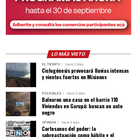
integrantes del bloque de ex renovadores que aún no se
pronunciaron públicamente sobre su futuro político.
Este jueves, las tres ediles prefirieron no hacer
declaraciones al respecto ante la prensa.
En caso de que decidan conformar un nuevo bloque o
sumarse a alguno de los ya existentes, Encuentro
LO MÁS VISTO
Misionero quedaría sin representación en el Concejo
capitalino.
EL TIEMPO
hace 2 días
Ciclogénesis provocará lluvias intensas
y vientos fuertes en Misiones
POLICIALES
hace 5 días
Balearon una casa en el barrio 110
Viviendas en Garupá: buscan un auto
negro
OPINIÓN
hace 5 días
Cortesanos del poder: la
sobreactuación como hábito y el