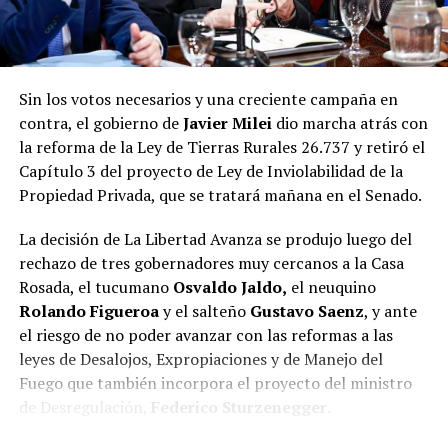
Dib y el agua
Por otro lado, el concejal
Jair Dib
inauguró su bloque
unipersonal
,
Acuerdo Urbano
, desde el que impulsó
Sin los votos necesarios y una creciente campaña en
proyectos para insistir en la resolución de la
contra, el gobierno de
Javier Milei
dio marcha atrás con
problemática en torno a la empresa Servicios de Aguas
la reforma de la Ley de Tierras Rurales 26.737 y retiró el
de Misiones Sociedad Anónima (Samsa), que se mantiene
Capítulo 3 del proyecto de Ley de Inviolabilidad de la
desde comienzos de año y que, según expuso ante sus
Propiedad Privada, que se tratará mañana en el Senado.
pares, “sigue ocurriendo”.
La decisión de La Libertad Avanza se produjo luego del
Además, solicitó modificar el reglamento del HCD, que
rechazo de tres gobernadores muy cercanos a la Casa
prohíbe el tratamiento de una iniciativa rechazada
Rosada, el tucumano
Osvaldo Jaldo,
el neuquino
durante el mismo período legislativo, para volver a
Rolando Figueroa
y el salteño
Gustavo Saenz
, y ante
exigir a la prestataria del servicio la colocación de
el riesgo de no poder avanzar con las reformas a las
válvulas de expulsión de aire en las cañerías
leyes de Desalojos, Expropiaciones y de Manejo del
domiciliarias.
Fuego que también incorpora el proyecto del ministro
de Desregulación,
Federico Sturzenegger
.
Con la conformación de Compromiso por Nuestra
Ciudad y Acuerdo Urbano, las concejalas
Malena Mazal
,