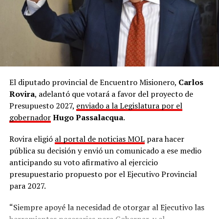
por Bartolomé Mitre y agrega: “A estas deserciones de
último momento se suman las ya conocidas resistencias
que había en el bloque radical de parte de
Maximiliano
Abad
(Buenos Aires),
Daniel Kroneberger
(La Pampa)
y
Flavio Fama
(Catamarca)”.
Este último se encuentra impedido de viajar para la
sesión de mañana por problemas de salud, y pidió que se
El diputado provincial de Encuentro Misionero,
Carlos
le dé el mismo tratamiento que a la kirchnerista
Rovira
, adelantó que votará a favor del proyecto de
mendocina
Anabel Fernández Sagasti
, autorizada por
Presupuesto 2027,
enviado a la Legislatura por el
la vicepresidenta
Victoria Villarruel
a participar y
gobernador
Hugo Passalacqua
.
votar de manera virtual por encontrarse cursando un
Rovira eligió
al portal de noticias MOL
para hacer
embarazo de 32 semanas con prescripción médica de no
pública su decisión y envió un comunicado a ese medio
viajar largas distancias.
anticipando su voto afirmativo al ejercicio
Entre los gobernadores que rechazan la reforma de la
presupuestario propuesto por el Ejecutivo Provincial
Ley de Tierras, se anota también el misionero
Hugo
para 2027.
Passalacqua
, que
hace dos semanas convocó a los
“Siempre apoyé la necesidad de otorgar al Ejecutivo las
senadores
Carlos Arce
y
Sonia Rojas Decut
a votar