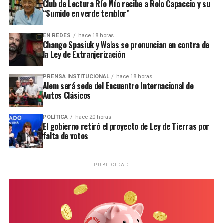
Club de Lectura Río Mío recibe a Rolo Capaccio y su
también contemple la protección del interés público, el
“Sumido en verde temblor”
ambiente y la soberanía sobre los recursos estratégicos
de nuestra provincia y la república”.
EN REDES
hace 18 horas
Chango Spasiuk y Walas se pronuncian en contra de
la Ley de Extranjerización
Capítulo 3
PRENSA INSTITUCIONAL
hace 18 horas
El proyecto de “Ley de Inviolabilidad de la Propiedad
Alem será sede del Encuentro Internacional de
Privada” del gobierno de La Libertad Avanza consiste en
Autos Clásicos
un paquete de reformas para limitar la intervención
estatal sobre los bienes privados, acelerar la
POLÍTICA
hace 20 horas
El gobierno retiró el proyecto de Ley de Tierras por
recuperación de inmuebles ocupados y promover la
falta de votos
inversión.
El Capítulo 3, retirado hoy por Bullrich, abordaba de
PUBLICIDAD
manera específica la modificación y flexibilización de la
Ley de Tierras Rurales 26.737, desmontando las
restricciones para que capitales y ciudadanos
extranjeros adquieran campos y extensiones