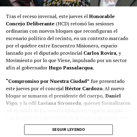
Tras el receso invernal, este jueves el
Honorable
Concejo Deliberante
(HCD) retomó las sesiones
ordinarias con nuevos bloques que reconfiguran el
escenario político del recinto, en un contexto marcado
por el quiebre entre Encuentro Misionero, espacio
lanzado por el diputado provincial
Carlos Rovira
, y
Movimiento por lo que Viene, impulsado por un sector
afín al gobernador
Hugo Passalacqua.
“Compromiso por Nuestra Ciudad”
fue presentado
este jueves por el concejal
Héctor Cardozo
. Al nuevo
bloque se sumaron el presidente del cuerpo,
Daniel
Vigo
, y la edil
Luciana Scromeda
, quienes formalizaron
así su salida de Encuentro Misionero, espacio surgido
tras la extinción del Partido de la Concordia Social, que
durante dos décadas se mantuvo en el poder con Rovira
SEGUIR LEYENDO
a la cabeza.