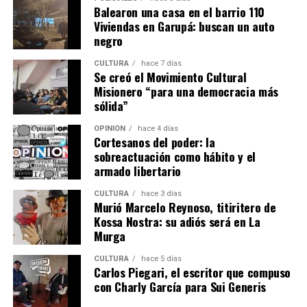
Balearon una casa en el barrio 110
Asimismo, ponía fin a los cupos por nacionalidad, que
Viviendas en Garupá: buscan un auto
estipulaba que particulares o capitales de un mismo país
negro
no podían superar el 30% del total de las tierras
permitidas para extranjeros.
CULTURA
hace 7 días
Se creó el Movimiento Cultural
Fuego
Misionero “para una democracia más
sólida”
El resto del paquete de Sturzenegger modifica el Código
OPINIÓN
hace 4 días
Cortesanos del poder: la
Procesal Civil y Comercial, habilitando los “desalojos
sobreactuación como hábito y el
exprés” de propiedades ocupadas mediante procesos
armado libertario
judiciales sumarísimos que no necesitan de sentencia
firme.
CULTURA
hace 3 días
Murió Marcelo Reynoso, titiritero de
Kossa Nostra: su adiós será en La
Además, complejiza la expropiación estatal de
Murga
propiedades privadas, encareciendo la estatización con
obligaciones como el “lucro cesante” y la actualización
CULTURA
hace 5 días
de las indemnizaciones por inflación más y una tasa de
Carlos Piegari, el escritor que compuso
con Charly García para Sui Generis
interés comercial activa.