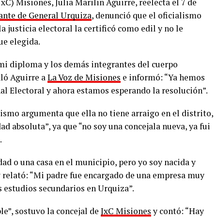
xC) Misiones, Julia Marilin Aguirre, reelecta el 7 de
ante de General Urquiza
, denunció que el oficialismo
 justicia electoral la certificó como edil y no le
ue elegida.
mi diploma y los demás integrantes del cuerpo
aló Aguirre a
La Voz de Misiones
e informó: “Ya hemos
al Electoral y ahora estamos esperando la resolución”.
lismo argumenta que ella no tiene arraigo en el distrito,
ad absoluta”, ya que “no soy una concejala nueva, ya fui
.
ad o una casa en el municipio, pero yo soy nacida y
e y relató: “Mi padre fue encargado de una empresa muy
s estudios secundarios en Urquiza”.
le”, sostuvo la concejal de
JxC Misiones
y contó: “Hay