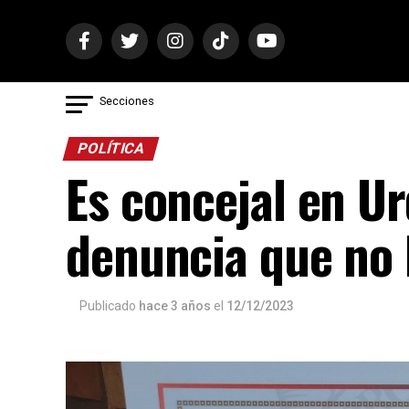
Secciones
POLÍTICA
Es concejal en Ur
denuncia que no 
Publicado
hace 3 años
el
12/12/2023