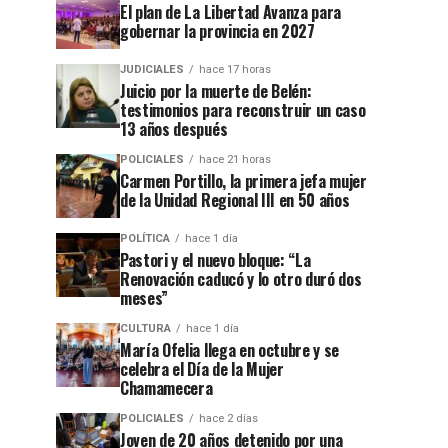
El plan de La Libertad Avanza para
gobernar la provincia en 2027
JUDICIALES
hace 17 horas
Juicio por la muerte de Belén:
testimonios para reconstruir un caso
13 años después
POLICIALES
hace 21 horas
Carmen Portillo, la primera jefa mujer
de la Unidad Regional III en 50 años
POLÍTICA
hace 1 día
Pastori y el nuevo bloque: “La
Renovación caducó y lo otro duró dos
meses”
CULTURA
hace 1 día
María Ofelia llega en octubre y se
celebra el Día de la Mujer
Chamamecera
POLICIALES
hace 2 días
Joven de 20 años detenido por una