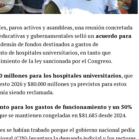
es, paros activos y asambleas, una reunión concretada
 educativas y gubernamentales selló un
acuerdo para
 además de fondos destinados a gastos de
o de hospitales universitarios, en tanto que
miento de la ley sancionada por el Congreso.
 millones para los hospitales universitarios
, que
sto 2026 y $80.000 millones ya previstos para estos
enía siendo reclamada.
to para los gastos de funcionamiento y un 50%
 que se mantienen congeladas en $81.685 desde 2024.
s se habían trabado porque el gobierno nacional pedía
ional (CIN) levantara la demanda judicial y los rectores