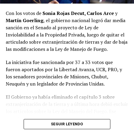
interpretar lo que la sociedad estaba demandando, y hay
un nuevo espacio que está ocupando esa tarea”, resumió.
Con los votos de
Sonia Rojas Decut, Carlos Arce
y
Martín Goerling
, el gobierno nacional logró dar media
Pastori sostuvo que “la Renovación caducó de un día
sanción en el Senado al proyecto de Ley de
para el otro” y que Encuentro Misionero, el sello con el
Inviolabilidad a la Propiedad Privada, luego de quitar el
que Rovira reemplazó al Partido de la Concordia Social,
articulado sobre extranjerización de tierras y dar de baja
“duró dos meses”; y que “en esa obligación de volver a
las modificaciones a la Ley de Manejo de Fuego.
generar una política buena, que interprete a la gente y
de soluciones”, es que despuntó el Movimiento Por lo
La iniciativa fue sancionada por 37 a 33 votos que
que Viene, que busca la reelección del gobernador
fueron aportados por la Libertad Avanza, UCR, PRO, y
Passalacqua en 2027.
los senadores provinciales de Misiones, Chubut,
Neuquén y un legislador de Provincias Unidas.
Volver a los 17
El Gobierno ya había eliminado el capítulo 3 sobre
El nuevo bloque, bautizado Por lo que viene, al que
extranjerización de la tierra y a última hora debió excluir
también se acopló Pastori, quedó integrado por
Juan
los artículos sobre la Ley del Manejo del Fuego.
Ese
José Szychowski
, que fue elegido para presidir el
respaldo se obtuvo con los
21 votos de La Libertad
espacio;
Arabela Soler
,
Rudi Bundziak
,
Roque
SEGUIR LEYENDO
Avanza
,
9 de la UCR
,
3 del PRO
, los dos senadores
Soboczinski
,
Hugo Benítez
,
Carmen Méndez Azón
,
misioneros
Carlos Arce
y
Sonia Rojas Decut
, el