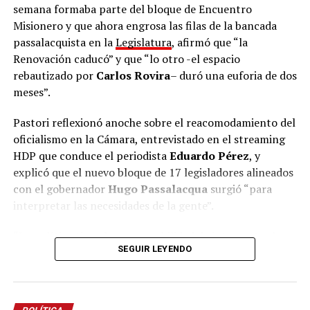
semana formaba parte del bloque de Encuentro
De cara al proceso electoral, el presidente del partido
Misionero y que ahora engrosa las filas de la bancada
fue tajante sobre los adversarios locales: “La mona,
passalacquista en la
Legislatura
, afirmó que “la
aunque se vista de seda, mona queda. Van a ponerse el
Renovación caducó” y que “lo otro -el espacio
nombre que quieran, a cambiarse de nombre, pero
rebautizado por
Carlos Rovira
– duró una euforia de dos
representan lo mismo. Nosotros somos lo opuesto,
meses”.
somos las ideas de la libertad y tenemos la
responsabilidad de construir una alternativa clara que
Pastori reflexionó anoche sobre el reacomodamiento del
represente el cambio”.
oficialismo en la Cámara, entrevistado en el streaming
HDP que conduce el periodista
Eduardo Pérez
, y
La Escuela de Dirigentes continuará con un ciclo de
explicó que el nuevo bloque de 17 legisladores alineados
capacitaciones orientadas a dotar de herramientas a
con el gobernador
Hugo Passalacqua
surgió “para
los futuros concejales, intendentes y equipos de
interpretar las necesidades de la gente”.
gestión
de La Libertad Avanza en todo el territorio
misionero.
“La política tiene la responsabilidad de interpretar la
SEGUIR LEYENDO
necesidad de la gente y transformarla en soluciones”,
argumentó Pastori y señaló que “cuando la política
pierde esa capacidad de interpretar lo que necesita la
gente, la única obligación que tiene es cambiar de