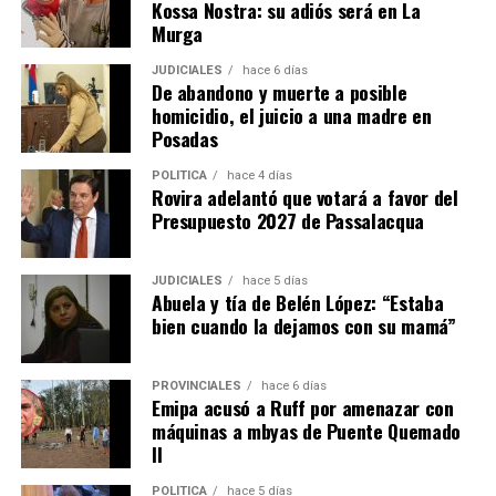
Kossa Nostra: su adiós será en La
propietario puede iniciar la acción de desalojo que se
Murga
efectuará en un plazo de 10 días hábiles.
JUDICIALES
hace 6 días
De abandono y muerte a posible
– El propietario no puede negarse a recibir las llaves ni
homicidio, el juicio a una madre en
poner condiciones para aceptarlas, aunque puede dejar
Posadas
asentado por escrito que quedan deudas pendientes por
reclamar después.
POLÍTICA
hace 4 días
Rovira adelantó que votará a favor del
Presupuesto 2027 de Passalacqua
– En el caso de que haya
menores o adultos en
situación de desamparado,
el juez deberá darles
intervención obligatoria a los organismos de protección
JUDICIALES
hace 5 días
Abuela y tía de Belén López: “Estaba
locales y al Ministerio Público Tutelar.
bien cuando la dejamos con su mamá”
Expropiaciones
PROVINCIALES
hace 6 días
Emipa acusó a Ruff por amenazar con
– La declaración de utilidad pública se deberá aplicar de
máquinas a mbyas de Puente Quemado
manera restrictiva declaración de “utilidad pública”
II
deberá interpretarse de manera restrictiva.
POLÍTICA
hace 5 días