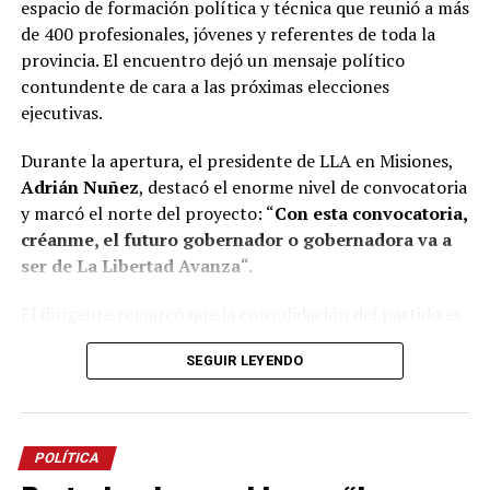
espacio de formación política y técnica que reunió a más
de 400 profesionales, jóvenes y referentes de toda la
provincia. El encuentro dejó un mensaje político
contundente de cara a las próximas elecciones
ejecutivas.
Durante la apertura, el presidente de LLA en Misiones,
Adrián Nuñez
, destacó el enorme nivel de convocatoria
y marcó el norte del proyecto: “
Con esta convocatoria,
créanme, el futuro gobernador o gobernadora va a
ser de La Libertad Avanza
“.
El dirigente remarcó que la consolidación del partido es
el resultado de un esfuerzo genuino y colectivo,
SEGUIR LEYENDO
construido en tiempo récord. “Acá nadie es Maradona ni
Messi, necesitamos trabajar en equipo. Si llegamos hasta
acá es porque tuvimos la capacidad entre todos de
construir esto en menos de 18 meses”, aseguró Nuñez,
POLÍTICA
subrayando el desafío de preparar equipos técnicos