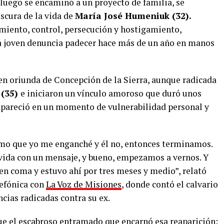
uego se encaminó a un proyecto de familia, se
scura de la vida de
María José Humeniuk (32).
miento, control, persecución y hostigamiento,
la joven denuncia padecer hace más de un año en manos
n oriunda de Concepción de la Sierra, aunque radicada
 (35)
e iniciaron un vínculo amoroso que duró unos
apareció en un momento de vulnerabilidad personal y
mo que yo me enganché y él no, entonces terminamos.
i vida con un mensaje, y bueno, empezamos a vernos. Y
n coma y estuvo ahí por tres meses y medio”, relató
lefónica con
La Voz de Misiones
, donde contó el calvario
ncias radicadas contra su ex.
ue el escabroso entramado que encarnó esa reaparición: