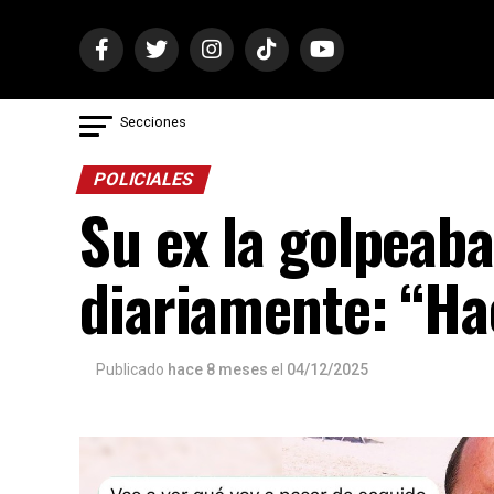
Secciones
POLICIALES
Su ex la golpeaba
diariamente: “Ha
Publicado
hace 8 meses
el
04/12/2025