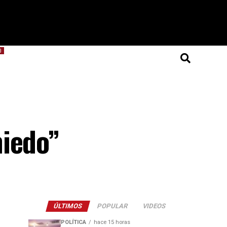
O
miedo”
ÚLTIMOS
POPULAR
VIDEOS
POLÍTICA
hace 15 horas