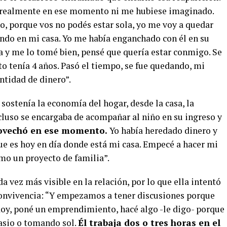
e realmente en ese momento ni me hubiese imaginado.
no, porque vos no podés estar sola, yo me voy a quedar
ando en mi casa. Yo me había enganchado con él en su
 y me lo tomé bien, pensé que quería estar conmigo. Se
o tenía 4 años. Pasó el tiempo, se fue quedando, mi
ntidad de dinero”.
 sostenía la economía del hogar, desde la casa, la
cluso se encargaba de acompañar al niño en su ingreso y
rovechó en ese momento.
Yo había heredado dinero y
e es hoy en día donde está mi casa. Empecé a hacer mi
mo un proyecto de familia”.
a vez más visible en la relación, por lo que ella intentó
 convivencia: “Y empezamos a tener discusiones porque
e doy, poné un emprendimiento, hacé algo -le digo- porque
nasio o tomando sol.
Él trabaja dos o tres horas en el