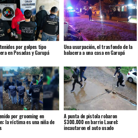
tenidos por golpes tipo
Una usurpación, el trasfondo de la
era en Posadas y Garupá
balacera a una casa en Garupá
enido por grooming en
A punta de pistola robaron
n: la víctima es una niña de
$300.000 en barrio Laurel:
s
incautaron el auto usado