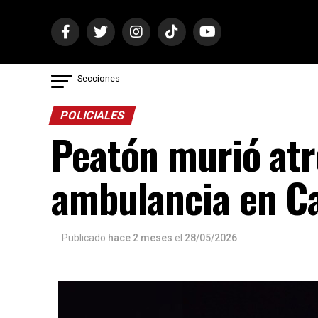
Secciones
POLICIALES
Peatón murió atr
ambulancia en C
Publicado
hace 2 meses
el
28/05/2026