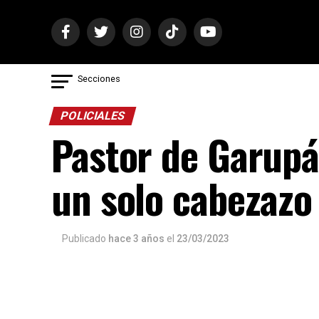
Secciones
POLICIALES
Pastor de Garupá 
un solo cabezazo
Publicado
hace 3 años
el
23/03/2023