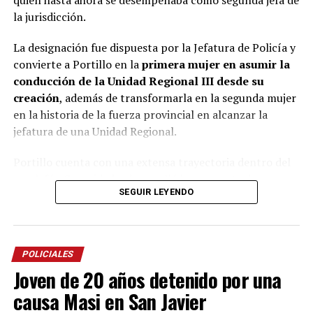
quien hasta ahora se desempeñaba como segunda jefa de
dejado de alimentar a Belén en forma deliberada para dejarla
la jurisdicción.
morir.
La designación fue dispuesta por la Jefatura de Policía y
La mujer llegó a esta instancia en libertad y bajo la
convierte a Portillo en la
primera mujer en asumir la
Miguel Ángel Varela
representación del defensor oficial
,
conducción de la Unidad Regional III desde su
aunque dependiendo de la acusación final que eventualmente
creación
, además de transformarla en la segunda mujer
reciba hasta podría ser condenada a prisión perpetua. Eso lo
en la historia de la fuerza provincial en alcanzar la
decidirá, a su debido tiempo, el tribunal presidido por el
jefatura de una Unidad Regional.
Gustavo Bernie
Viviana
magistrado
e integrado por sus pares
Cukla
Miguel Mattos
y
(subrogante).
Portillo cuenta con una extensa trayectoria dentro del
escalafón Seguridad y desarrolló buena parte de su
SEGUIR LEYENDO
carrera en el norte de la provincia, donde ocupó
distintos cargos operativos y de conducción.
La nueva jefa inició su carrera en la comisaría Primera
POLICIALES
de Puerto Iguazú y posteriormente integró durante casi
Joven de 20 años detenido por una
once años el área de Operaciones de Eldorado, donde
estuvo al frente de la planificación operativa.
causa Masi en San Javier