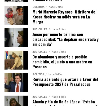
CULTURA
hace 5 días
Murió Marcelo Reynoso, titiritero de
Kossa Nostra: su adiós será en La
Murga
JUDICIALES
hace 3 días
El fiscal Vladimir Glinka encabeza la acusación.
Juicio por muerte de niña con
discapacidad: “La dejaban encerrada y
Las vecinas
sin comida”
JUDICIALES
hace 5 días
El día más complicado para la imputada fue el miércoles
, cuando
De abandono y muerte a posible
entre los testigos citados estuvieron una empleada doméstica y
homicidio, el juicio a una madre en
dos vecinas que coincidieron al describir condiciones de
Posadas
“descuido” en que presuntamente Ramírez tenía a Belén cuando
POLÍTICA
hace 3 días
la adolescente vivía a su cargo en Itaembé Miní.
Rovira adelantó que votará a favor del
Presupuesto 2027 de Passalacqua
“La veíamos mucho tiempo afuera en pleno verano, descalza,
solo con pañal y muerta de calor en el patio. Estaban todas las
JUDICIALES
hace 4 días
Hilda Margot Da
puertas cerradas y Belén afuera”, describió
Abuela y tía de Belén López: “Estaba
Silveira.