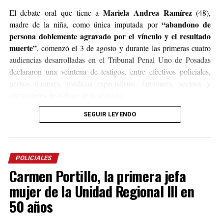
Mariela Andrea Ramírez
El debate oral que tiene a
(48),
“abandono de
madre de la niña, como única imputada por
persona doblemente agravado por el vínculo y el resultado
muerte”
, comenzó el 3 de agosto y durante las primeras cuatro
audiencias desarrolladas en el Tribunal Penal Uno de Posadas
declararon una veintena de testigos, entre efectivos policiales,
peritos forenses, médicos especialistas, familiares, vecinos y
compañeros de trabajo de la acusada.
SEGUIR LEYENDO
Síndrome de Rett
Según los estudios médicos, Belén padecía
,
una enfermedad neurodegenerativa de origen genético que
provoca una pérdida progresiva de las capacidades del habla, el
movimiento de las manos y la coordinación motora, condición
POLICIALES
que torna al paciente incapaz de valerse por sí mismo.
Carmen Portillo, la primera jefa
Durante el transcurso del debate se pudo reconstruir que la niña
mujer de la Unidad Regional III en
residió gran parte de su vida con sus abuelos y una tía materna,
50 años
quienes se encargaron de su cuidado, excepto en una temporada