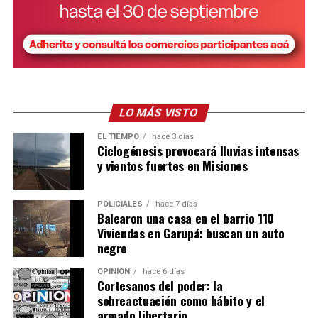
José Galeano
Ese mismo día estuvo el neurólogo infantil
, sobre
quien el defensor Varela profundizó respecto a los síntomas,
alcances y condiciones de cuidado que requiere una persona con
Síndrome de Rett.
“Son dependientes 100% de un tercero para poder
subsistir”
, resumió y desarrolló, entre otros factores, que “el
LO MÁS VISTO
proceso de deglución, por ejemplo, es muy complejo. Alimentar
EL TIEMPO
hace 3 días
a un paciente de estas características resulta muy difícil porque
Ciclogénesis provocará lluvias intensas
realmente no coordina. Hay que tener mucha paciencia y saber
y vientos fuertes en Misiones
cómo alimentarlo”.
POLICIALES
hace 7 días
Balearon una casa en el barrio 110
Viviendas en Garupá: buscan un auto
negro
OPINIÓN
hace 6 días
Cortesanos del poder: la
sobreactuación como hábito y el
armado libertario