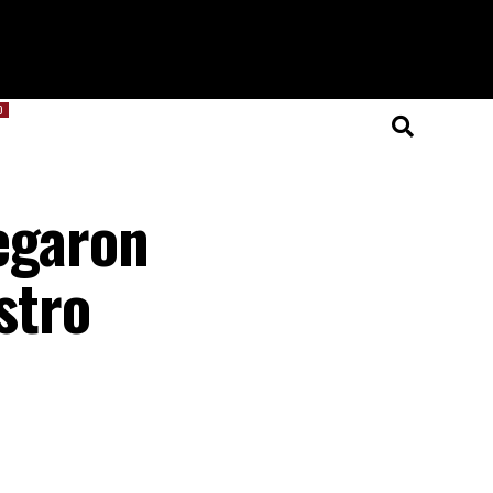
O
negaron
stro