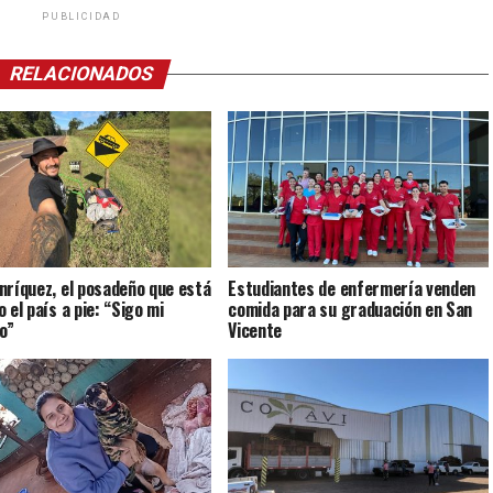
PUBLICIDAD
RELACIONADOS
nríquez, el posadeño que está
Estudiantes de enfermería venden
 el país a pie: “Sigo mi
comida para su graduación en San
to”
Vicente