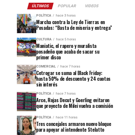
ÚLTIMOS
POPULAR
VIDEOS
POLÍTICA
hace 3 horas
Marcha contra la Ley de Tierras en
Posadas: “Basta de miseria y entrega”
CULTURA
hace 5 horas
Maniatic, el rapero y muralista
posadeño que acaba de sacar su
primer disco
COMERCIAL
hace 7 horas
Cetrogar se suma al Black Friday:
hasta 50% de descuento y 24 cuotas
sin interés
POLÍTICA
hace 7 horas
Arce, Rojas Decut y Goerling evitaron
que proyecto de Milei vuelva a comisión
POLÍTICA
hace 11 horas
Tres concejales armaron nuevo bloque
para apoyar al intendente Stelatto