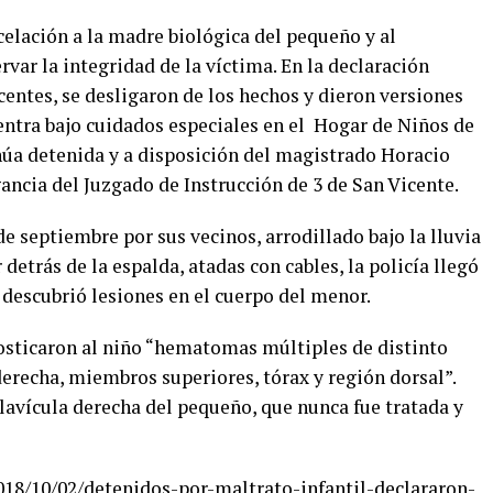
rcelación a la madre biológica del pequeño y al
ervar la integridad de la víctima. En la declaración
entes, se desligaron de los hechos y dieron versiones
entra bajo cuidados especiales en el Hogar de Niños de
tinúa detenida y a disposición del magistrado Horacio
ancia del Juzgado de Instrucción de 3 de San Vicente.
de septiembre por sus vecinos, arrodillado bajo la lluvia
 detrás de la espalda, atadas con cables, la policía llegó
y descubrió lesiones en el cuerpo del menor.
osticaron al niño “hematomas múltiples de distinto
erecha, miembros superiores, tórax y región dorsal”.
lavícula derecha del pequeño, que nunca fue tratada y
18/10/02/detenidos-por-maltrato-infantil-declararon-