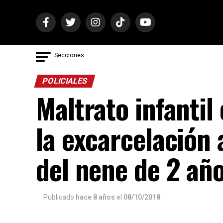
Secciones
POLICIALES
Maltrato infantil
la excarcelación 
del nene de 2 añ
Publicado
hace 8 años
el
08/10/2018