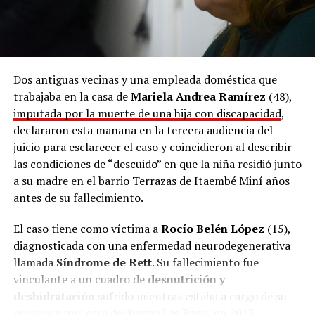
Dos antiguas vecinas y una empleada doméstica que
trabajaba en la casa de
Mariela Andrea Ramírez
(48),
imputada por la muerte de una hija con discapacidad
,
declararon esta mañana en la tercera audiencia del
juicio para esclarecer el caso y coincidieron al describir
las condiciones de “descuido” en que la niña residió junto
a su madre en el barrio Terrazas de Itaembé Miní años
antes de su fallecimiento.
El caso tiene como víctima a
Rocío Belén López
(15),
diagnosticada con una enfermedad neurodegenerativa
llamada
Síndrome de Rett
. Su fallecimiento fue
vinculante a un cuadro de
desnutrición y
deshidratación
sufrido mientras estaba a cargo de su
madre en una casa del barrio Las Rosas en 2013.