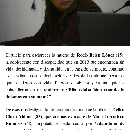
Rocío Belén López
El juicio para esclarecer la muerte de
(15),
la adolescente con discapacidad que en 2013 fue encontrada sin
vida, deshidratada y desnutrida, en la casa de su madre, continuó
Ramírez junto al defensor oficial Miguel Ángel Varela.
esta mañana con la declaración de dos de las últimas personas
que la vieron con vida. Fueron su abuela y su tía, quienes
“Una nena encerrada que llora”
“Ella estaba bien cuando la
coincidieron en un testimonio:
dejamos con su mamá”.
Los testigos de hoy fueron de menor a mayor en grado
de cercanía con la niña. Primero declaró
Hilda Margot
Delira
De esas dos testigos, la primera en declarar fue la abuela,
Da Silveira
, quien residía en una de las viviendas
Clara Aldana (83)
Mariela Andrea
, que además es madre de
contiguas a la casa donde Ramírez vivía junto a su
Ramírez
“abandono de
(48), imputada en esta causa por
pareja, su hija Belén y su hija más pequeña Micaela.