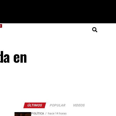
O
da en
ÚLTIMOS
POPULAR
VIDEOS
POLÍTICA
hace 14 horas