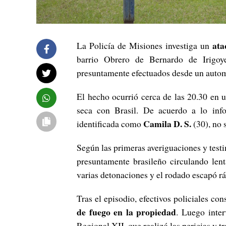
at
La Policía de Misiones investiga un
barrio Obrero de Bernardo de Irigoy
presuntamente efectuados desde un autom
El hecho ocurrió cerca de las 20.30 en u
seca con Brasil. De acuerdo a lo infor
Camila D. S.
identificada como
(30), no 
Según las primeras averiguaciones y test
presuntamente brasileño circulando lent
varias detonaciones y el rodado escapó r
Tras el episodio, efectivos policiales c
de fuego en la propiedad
. Luego inter
Regional XII, que realizó las pericias y t