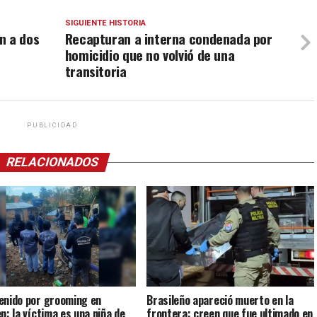
SIGUIENTE HISTORIA
n a dos
Recapturan a interna condenada por
homicidio que no volvió de una
transitoria
PUBLICIDAD
RELACIONADOS
enido por grooming en
Brasileño apareció muerto en la
n: la víctima es una niña de
frontera: creen que fue ultimado en