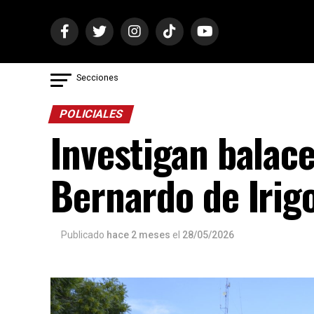
Secciones
POLICIALES
Investigan balace
Bernardo de Irig
Publicado
hace 2 meses
el
28/05/2026