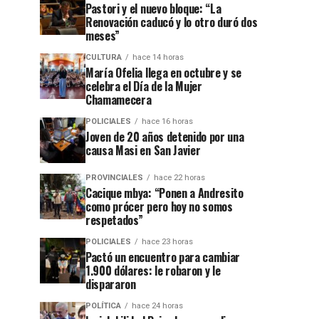
Pastori y el nuevo bloque: “La
Renovación caducó y lo otro duró dos
meses”
CULTURA
hace 14 horas
María Ofelia llega en octubre y se
celebra el Día de la Mujer
Chamamecera
POLICIALES
hace 16 horas
Joven de 20 años detenido por una
causa Masi en San Javier
PROVINCIALES
hace 22 horas
Cacique mbya: “Ponen a Andresito
como prócer pero hoy no somos
respetados”
POLICIALES
hace 23 horas
Pactó un encuentro para cambiar
1.900 dólares: le robaron y le
dispararon
POLÍTICA
hace 24 horas