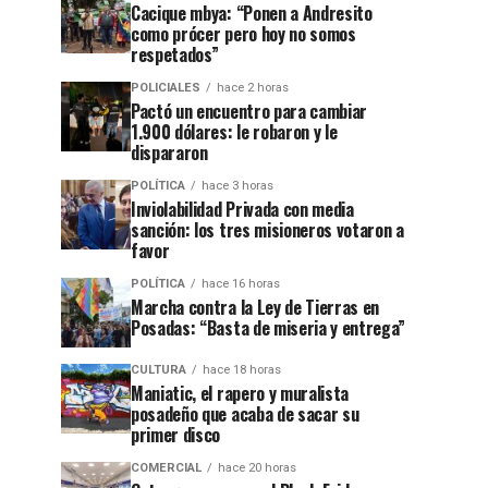
Cacique mbya: “Ponen a Andresito
como prócer pero hoy no somos
respetados”
POLICIALES
hace 2 horas
Pactó un encuentro para cambiar
1.900 dólares: le robaron y le
dispararon
POLÍTICA
hace 3 horas
Inviolabilidad Privada con media
sanción: los tres misioneros votaron a
favor
POLÍTICA
hace 16 horas
Marcha contra la Ley de Tierras en
Posadas: “Basta de miseria y entrega”
CULTURA
hace 18 horas
Maniatic, el rapero y muralista
posadeño que acaba de sacar su
primer disco
COMERCIAL
hace 20 horas