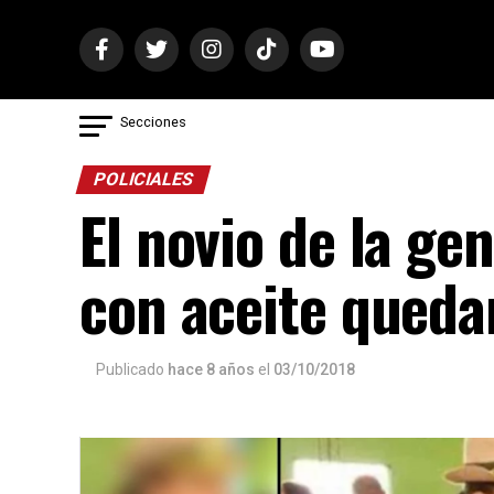
Secciones
POLICIALES
El novio de la g
con aceite quedar
Publicado
hace 8 años
el
03/10/2018