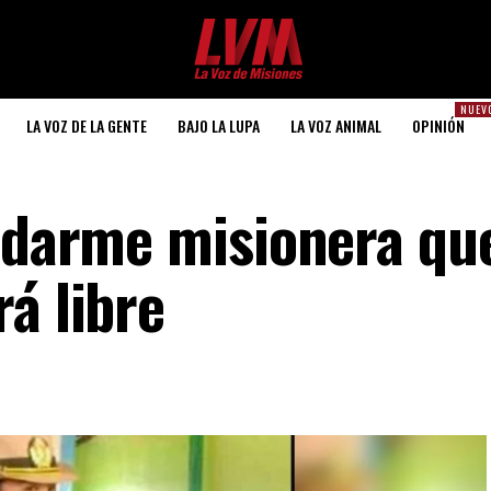
NUEV
LA VOZ DE LA GENTE
BAJO LA LUPA
LA VOZ ANIMAL
OPINIÓN
endarme misionera q
á libre