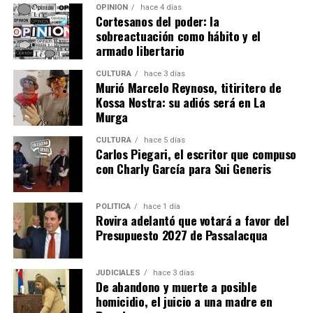
OPINIÓN
hace 4 días
Cortesanos del poder: la
sobreactuación como hábito y el
armado libertario
CULTURA
hace 3 días
Esther Leiva trabajó como empleada doméstica en la casa donde
Murió Marcelo Reynoso, titiritero de
Belén vivió un tiempo con su madre.
Kossa Nostra: su adiós será en La
Murga
“Vivía en abandono total”
CULTURA
hace 5 días
Carlos Piegari, el escritor que compuso
Esa empleada se trata de
Esther Leiva
, más conocida
con Charly García para Sui Generis
como “Gordi”, que declaró después de Balmaceda.
“Vengo acá a ratificar todo lo que ya conté”, avisó y
POLÍTICA
hace 1 día
aseguró “me acuerdo de todo como si fuese ayer”.
Rovira adelantó que votará a favor del
Presupuesto 2027 de Passalacqua
El testimonio de Leiva reviste de gran interés dado que
se trata de la única persona externa al grupo familiar
que conoció en forma directa las condiciones en las que
JUDICIALES
hace 3 días
De abandono y muerte a posible
Belén se encontraba y de qué forma vivía dentro de esa
homicidio, el juicio a una madre en
casa del barrio Terrazas.