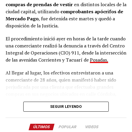
Ramírez junto al defensor oficial Miguel Ángel Varela.
compras de prendas de vestir
en distintos locales de la
ciudad capital, utilizando
comprobantes apócrifos de
“Una nena encerrada que llora”
Mercado Pago
, fue detenida este martes y quedó a
disposición de la Justicia.
Los testigos de hoy fueron de menor a mayor en grado
El procedimiento inició ayer en horas de la tarde cuando
de cercanía con la niña. Primero declaró
Hilda Margot
una comerciante realizó la denuncia a través del Centro
Da Silveira
, quien residía en una de las viviendas
Integral de Operaciones (CIO) 911, desde la intersección
contiguas a la casa donde Ramírez vivía junto a su
de las avenidas Corrientes y Tacuarí de
Posadas.
pareja, su hija Belén y su hija más pequeña Micaela.
Al llegar al lugar, los efectivos entrevistaron a una
Da Silveira contó que su hija solía jugar con la pequeña
comerciante de 28 años, quien manifestó haber sido
Micaela y gracias a esa relación supo que en esa vivienda
perjudicada por una clienta que efectuaba grandes
contigua también residía una niña con discapacidad.
compras en sus negocios ubicados en calle Córdoba,
“Yo no supe que esa nena (por Belén) estaba ahí. Lo
Jujuy y avenida Corrientes, presentando constancias de
SEGUIR LEYENDO
supe cuando mi hija, que jugaba con la hija de la dueña,
pago
falsas
.
me contó que en una habitación había
otra nena
La acusada habría utilizado esta modalidad en reiteradas
encerrada que lloraba mucho
”, expresó.
ÚLTIMOS
POPULAR
VIDEOS
oportunidades, adquiriendo prendas de vestir y