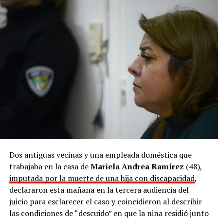
El hombre quedó alojado en una dependencia policial y a
disposición del magistrado interviniente, mientras continúa la
investigación judicial por los delitos de presunto abuso sexual en
grado de tentativa y amenazas.
Dos antiguas vecinas y una empleada doméstica que
trabajaba en la casa de
Mariela Andrea Ramírez
(48),
imputada por la muerte de una hija con discapacidad
,
declararon esta mañana en la tercera audiencia del
juicio para esclarecer el caso y coincidieron al describir
las condiciones de “descuido” en que la niña residió junto