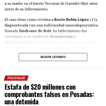
a su madre en el barrio Terrazas de Itaembé Miní años
antes de su fallecimiento.
El caso tiene como víctima a
Rocío Belén López
(15),
diagnosticada con una enfermedad neurodegenerativa
llamada
Síndrome de Rett
. Su fallecimiento fue
vinculante a un cuadro de
desnutrición y
deshidratación
sufrido mientras estaba a cargo de su
madre en una casa del barrio Las Rosas en 2013.
SEGUIR LEYENDO
La mayor parte de su vida la niña vivió al cuidado de sus
abuelos
, pero en una etapa, comprendida entre 2006 y
2007 aproximadamente, compartió hogar con su madre
en el barrio Terrazas y ese período fue lo que las partes
POLICIALES
intentaron reconstruir en la jornada de hoy con los
Estafa de $20 millones con
testigos citados.
comprobantes falsos en Posadas:
Ramírez llegó a este juicio imputada por
“abandono de
una detenida
persona doblemente agravado por el vínculo y