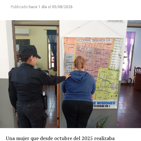
resultado”,
aunque el fiscal
Vladimir Glinka
en la
Publicado
hace 1 día
el
05/08/2026
primera audiencia pidió ampliar la acusación a
“homicidio calificado por el vínculo en su
modalidad de omisión al final del proceso”
, al
considerar que la mujer pudo haber dejado de alimentar
a su hija en forma deliberada.
Una mujer que desde octubre del 2025 realizaba