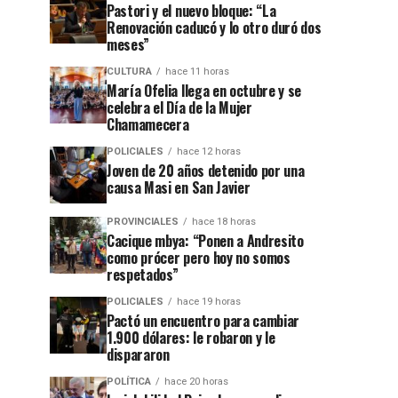
Pastori y el nuevo bloque: “La
Renovación caducó y lo otro duró dos
meses”
CULTURA
hace 11 horas
María Ofelia llega en octubre y se
celebra el Día de la Mujer
Chamamecera
POLICIALES
hace 12 horas
Joven de 20 años detenido por una
causa Masi en San Javier
PROVINCIALES
hace 18 horas
Cacique mbya: “Ponen a Andresito
como prócer pero hoy no somos
respetados”
POLICIALES
hace 19 horas
Pactó un encuentro para cambiar
1.900 dólares: le robaron y le
dispararon
POLÍTICA
hace 20 horas