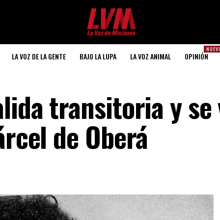
NUEV
LA VOZ DE LA GENTE
BAJO LA LUPA
LA VOZ ANIMAL
OPINIÓN
ida transitoria y se 
árcel de Oberá