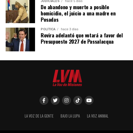
JUDICIALES
hace 5 días
De abandono y muerte a posible
homicidio, el juicio a una madre en
Posadas
POLÍTICA
hace 3 días
Rovira adelantó que votará a favor del
Presupuesto 2027 de Passalacqua
LA VOZ DE LA GENTE
BAJO LA LUPA
LA VOZ ANIMAL