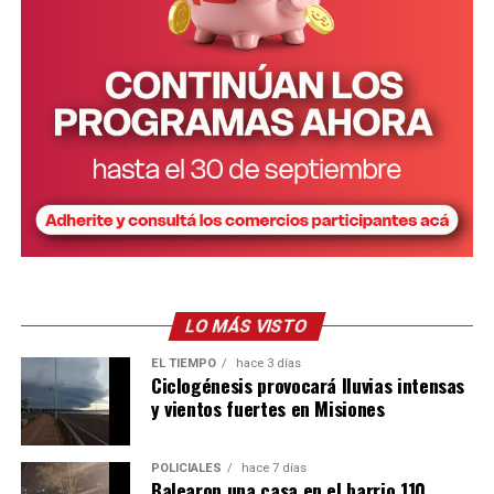
para cada uno de los tramos de edad. La estimación
mensual es la siguiente: m
enores de un año: 147 horas.
De 1 a 3 años: 168 horas. De 4 a 5 años: 105 horas y de 6
a 12 años: 68 horas.
A su vez, las horas de cuidado se valorizan tomando la
remuneración de la categoría “Asistencia y cuidado de
personas” del Régimen Especial de Contrato de Trabajo
para el Personal de Casas Particulares.
LO MÁS VISTO
EL TIEMPO
hace 3 días
Ciclogénesis provocará lluvias intensas
y vientos fuertes en Misiones
POLICIALES
hace 7 días
Balearon una casa en el barrio 110