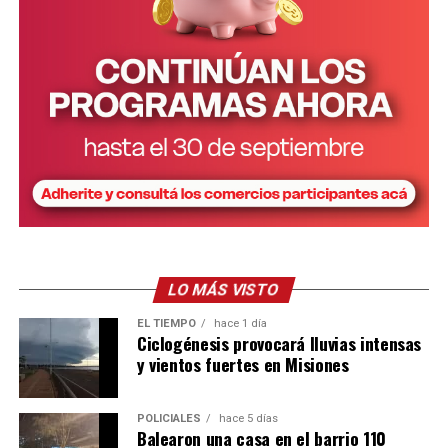
para cada uno de los tramos de edad. La estimación
mensual es la siguiente: m
enores de un año: 147 horas.
De 1 a 3 años: 168 horas. De 4 a 5 años: 105 horas y de 6
a 12 años: 68 horas.
A su vez, las horas de cuidado se valorizan tomando la
remuneración de la categoría “Asistencia y cuidado de
personas” del Régimen Especial de Contrato de Trabajo
para el Personal de Casas Particulares.
LO MÁS VISTO
EL TIEMPO
hace 1 día
Ciclogénesis provocará lluvias intensas
y vientos fuertes en Misiones
POLICIALES
hace 5 días
Balearon una casa en el barrio 110