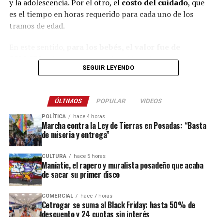
y la adolescencia. Por el otro, el
costo del cuidado
, que
es el tiempo en horas requerido para cada uno de los
tramos de edad.
En este sentido,
para los bebés, el valor fue de
$529.539
, mientras que para los chicos de
entre uno y
SEGUIR LEYENDO
tres años fue de $630.926
. En tanto, para el rango
etario
de cuatro a cinco, la canasta de crianza
totalizó $539.612.
ÚLTIMOS
POPULAR
VIDEOS
Ese mismo mes, el costo mensual de bienes y servicios
POLÍTICA
hace 4 horas
Marcha contra la Ley de Tierras en Posadas: “Basta
fue el siguiente para cada grupo etario:
menores de un
de miseria y entrega”
año: $173.468
, de
uno a tres años: $223.988
, de
cuatro
a cinco años: $285.275
y de
seis a 12 años: $353.885.
CULTURA
hace 5 horas
Maniatic, el rapero y muralista posadeño que acaba
Por su parte, el costo de cuidado para cara rango fue:
de sacar su primer disco
menores de un año: $356.071
, de uno a tres años:
$406.938, de cuatro a cinco años: $254.337 y de seis a 12
COMERCIAL
hace 7 horas
Cetrogar se suma al Black Friday: hasta 50% de
años: $324.423.
descuento y 24 cuotas sin interés