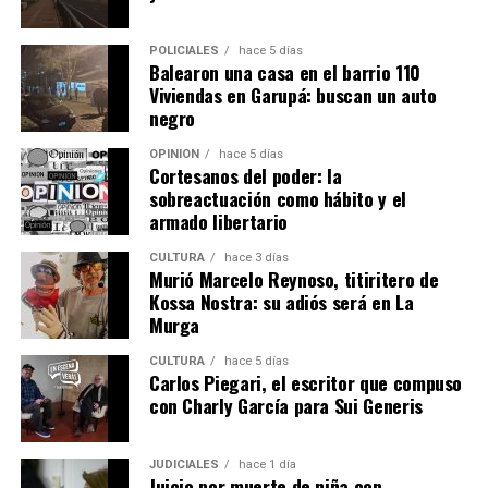
POLICIALES
hace 5 días
Balearon una casa en el barrio 110
Viviendas en Garupá: buscan un auto
negro
OPINIÓN
hace 5 días
Cortesanos del poder: la
sobreactuación como hábito y el
armado libertario
CULTURA
hace 3 días
Murió Marcelo Reynoso, titiritero de
Kossa Nostra: su adiós será en La
Murga
CULTURA
hace 5 días
Carlos Piegari, el escritor que compuso
con Charly García para Sui Generis
JUDICIALES
hace 1 día
Juicio por muerte de niña con