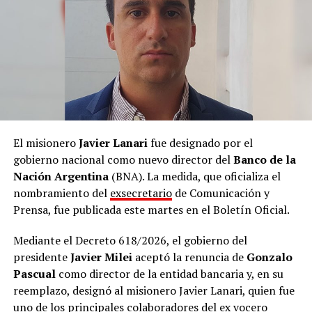
Los ataques a los que se refiere Milei se intensificaron a
través de las redes sociales y otros espacios en el marco
del último Mundial de fútbol disputado en los Estados
Unidos, México y Canadá.
El misionero
Javier Lanari
fue designado por el
gobierno nacional como nuevo director del
Banco de la
Nación Argentina
(BNA). La medida, que oficializa el
nombramiento del
exsecretario
de Comunicación y
Prensa, fue publicada este martes en el Boletín Oficial.
Mediante el Decreto 618/2026, el gobierno del
presidente
Javier Milei
aceptó la renuncia de
Gonzalo
Pascual
como director de la entidad bancaria y, en su
reemplazo, designó al misionero Javier Lanari, quien fue
uno de los principales colaboradores del ex vocero