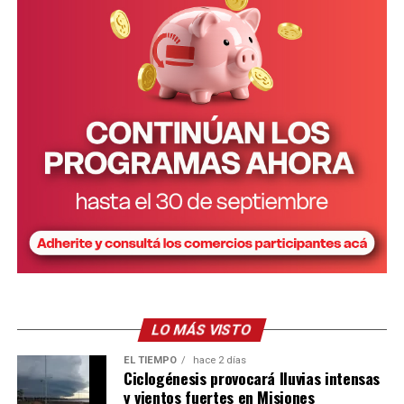
Para la estimación del costo del cuidado se considera, en
primer término, el tiempo teórico requerido de cuidado
para cada uno de los tramos de edad. La estimación
mensual es la siguiente: m
enores de un año: 147 horas.
De 1 a 3 años: 168 horas. De 4 a 5 años: 105 horas y de 6
a 12 años: 68 horas.
A su vez, las horas de cuidado se valorizan tomando la
remuneración de la categoría “Asistencia y cuidado de
personas” del Régimen Especial de Contrato de Trabajo
para el Personal de Casas Particulares.
LO MÁS VISTO
EL TIEMPO
hace 2 días
Ciclogénesis provocará lluvias intensas
y vientos fuertes en Misiones